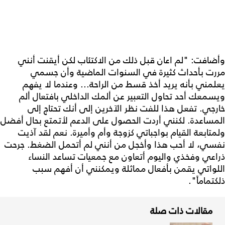
وأضافت: "لم اعان قبل ذلك من الاكتئاب لكن أيقنت أنني
مررت بأحداث كثيرة في السنوات الماضية وأن جسمي
يعلمني بأنه يريد أخذ قسط من الراحة... وعندما لا يفهم
ويسمعك أحد تحاول التعبير عن ألمك الداخلي بافتعال ألم
خارجي. تفعل هذا للفت نظر الآخرين إلى أنك تحتاج إلى
المساعدة. لكنني أردت الحصول على الدعم لأتمتع بحال أفضل
ولمتابعة القيام بواجباتي كزوجة وأم وأميرة. نعم لقد آذيت
نفسي، لا أحب هذا وأخجل من أنني لم أتحمل الضغط. جرحت
ذراعي وفخذي واليوم أتعاون مع جمعيات تساعد النساء
اللواتي يقمن بأفعال مماثلة ويمكنني أن أفهم سبب
ذلكتماماً".
مقالات ذات صلة