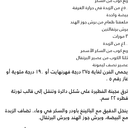
ربع كوب من السكر
٥٠غ من الزبدة في حرارة الغرفة
بيضة واحدة
ملعقتا طعام من برش جوز الهند
برش برتقالتين
٣ موزات
٤٠غ من الزبدة
ربع كوب من السكر الأسمر
ثلثا الكوب من عصير البرتقال
عصير نصف ليمونة
يحمى الفرن لغاية ٣٧٥ درجة فهرنهايت أو ١٩٠ درجة مئوية أو
غاز رقم ٥ .
ترق عجينة الفطيرة على شكل دائرة وتنقل إلى قالب تورتة
قطره ٢٢ سم.
ينخل الدقيق مع الباكينغ باودر والسكر في وعاء. تضاف الزبدة
مع البيضة، وبرش جوز الهند وبرش البرتقال.