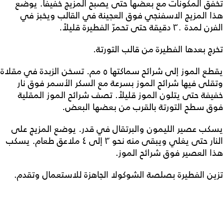
تخفق المكونات مع بعضها حتى يصبح المزيج خفيفاً. يوضع
هذا المزيج الاسفنجي فوق العجينة في القالب ويخبز في
الفرن لمدة ٣٠ دقيقة حتى تحمرّ الفطيرة قليلاً.
تخرج بعدها الفطيرة من قالب التورتة.
يقطع الموز إلى شرائح سماكتها ٥ مم. تسخن الزبدة في مقلاة
وتقلى فيها شرائح الموز بسرعة مع السكر الأسمر فوق نار
خفيفة حتى يتلون الموز قليلاً. تصف شرائح الموز المقلية
فوق سطح التورتة بالقرب من بعضها البعض.
يسكب عصير الليمون والبرتقال في قدر. يوضع المزيج على
النار حتى يغلي ويبقى منه نحو ٣ إلى ٤ ملاعق طعام. يسكب
هذا العصير فوق شرائح الموز.
تزين الفطيرة بصلصة الشوكولا الجاهزة للاستعمال وتقدم.