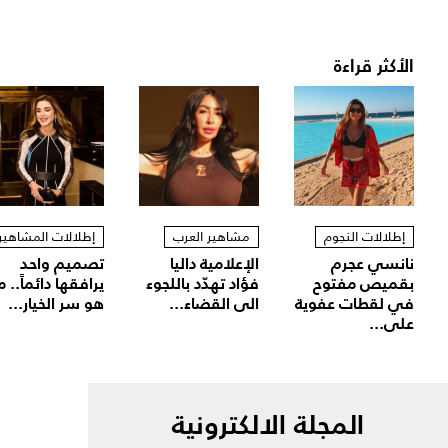
الأكثر قراءة
إطلالات النجوم
مشاهير العرب
إطلالات المشاهير
نانسي عجرم
الإعلامية داليا
تصميم واحد
بقميص مفتوح
فؤاد تهدّد باللجوء
يرافقها دائماً.. م
في لقطات عفوية
الى القضاء...
هو سر الخيار...
على...
المجلة الالكترونية