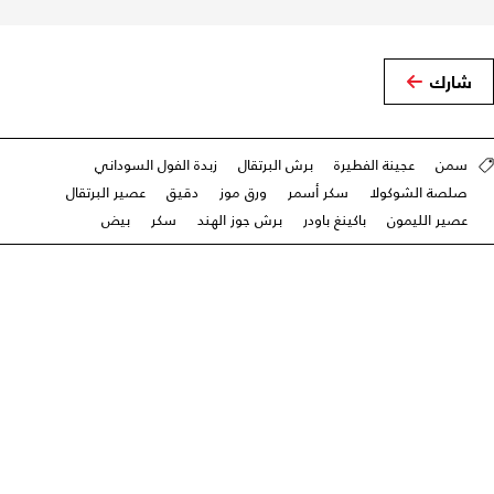
شارك
سمن
عجينة الفطيرة
برش البرتقال
زبدة الفول السوداني
صلصة الشوكولا
سكر أسمر
ورق موز
دقيق
عصير البرتقال
عصير الليمون
باكينغ باودر
برش جوز الهند
سكر
بيض