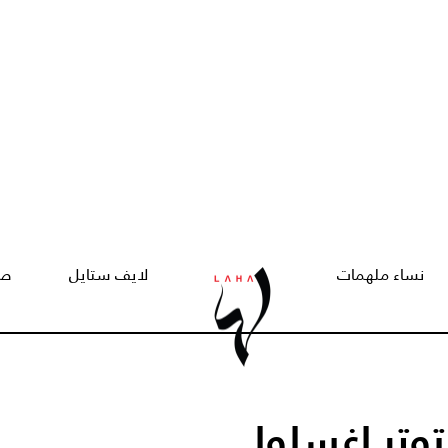
نساء ملهمات
لايف ستايل
صح
توتر اغسلوا