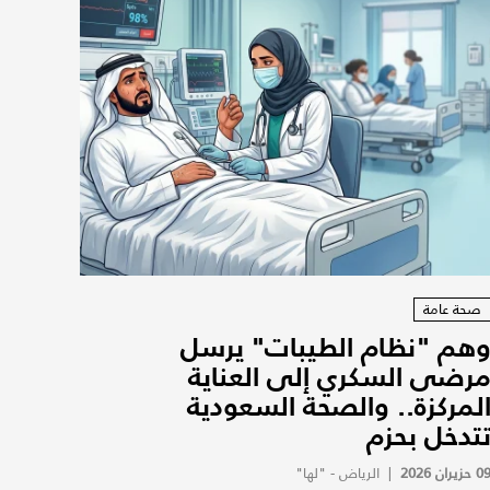
صحة عامة
هم "نظام الطيبات" يرسل
رضى السكري إلى العناية
لمركزة.. والصحة السعودية
تدخل بحزم
0 حزيران 2026
|
الرياض - "لها"