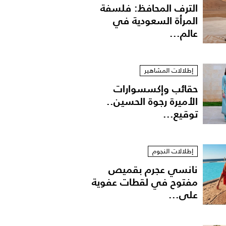
الترف المحافظ: فلسفة
المرأة السعودية في
عالم...
إطلالات المشاهير
حقائب وإكسسوارات
الأميرة رجوة الحسين..
توقيع...
إطلالات النجوم
نانسي عجرم بقميص
مفتوح في لقطات عفوية
على...