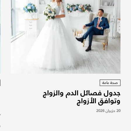
صحة عامة
جدول فصائل الدم والزواج
و
وتوافق الأزواج
م
ا
20 حزيران 2026
ت
9