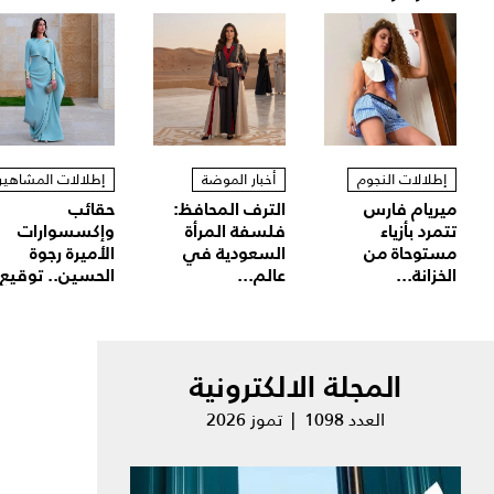
إطلالات النجوم
أخبار الموضة
إطلالات المشاهير
ميريام فارس
الترف المحافظ:
حقائب
تتمرد بأزياء
فلسفة المرأة
وإكسسوارات
مستوحاة من
السعودية في
الأميرة رجوة
الخزانة...
عالم...
الحسين.. توقيع.
المجلة الالكترونية
العدد 1098 | تموز 2026