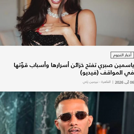
أخبار النجوم
ياسمين صبري تفتح خزائن أسرارها وأسباب قوّتها
في المواقف (فيديو)
06 آب 2026
|
القاهرة - نيرمين زكي