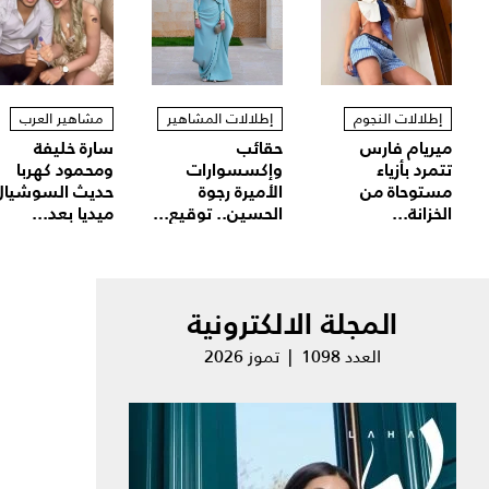
إطلالات النجوم
إطلالات المشاهير
مشاهير العرب
ميريام فارس
حقائب
سارة خليفة
تتمرد بأزياء
وإكسسوارات
ومحمود كهربا
مستوحاة من
الأميرة رجوة
حديث السوشيال
الخزانة...
الحسين.. توقيع...
ميديا بعد...
المجلة الالكترونية
العدد 1098 | تموز 2026