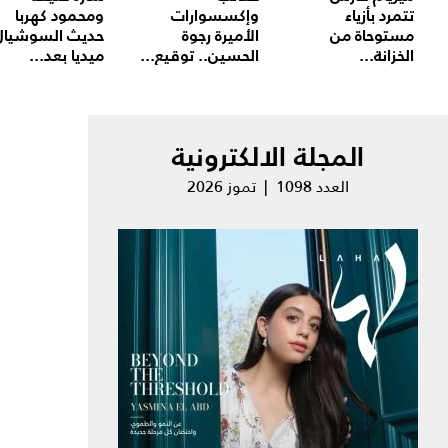
تتمرد بأزياء
وإكسسوارات
ومحمود كهربا
مستوحاة من
الأميرة رجوة
حديث السوشيال
الخزانة...
الحسين.. توقيع...
ميديا بعد...
المجلة الالكترونية
العدد 1098 | تموز 2026