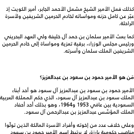
كذلك فعل الأمير الشيخ مشعل الأحمد الجابر، أمير الكويت إذ
عبّر عن كامل حزنه ومواساته لخادم الحرمين الشريفين ولأسرة
الراحلة.
كما بعث الأمير سلمان بن حمد آل خليفة ولي العهد البحريني
ورئيس مجلس الوزراء، برقية تعزية ومواساة إلى خادم الحرمين
الشريفين الملك سلمان وأسرته.
مَن هو الأمير حمود بن سعود بن عبدالعزيز؟
الأمير حمود بن سعود بن عبدالعزيز آل سعود هو أحد أبناء
الملك سعود بن عبدالعزيز آل سعود، الذي حكم المملكة العربية
السعودية بين عامَي 1953 و1964، وهو بذلك أحد أحفاد
الملك المؤسِّس عبدالعزيز بن عبدالرحمن آل سعود.
وعلى خلاف عدد من إخوته وأفراد الأسرة المالكة الذين تولّوا
مناصب حكومية بارزة، لا يرتبط اسم الأمير حمود بن سعود