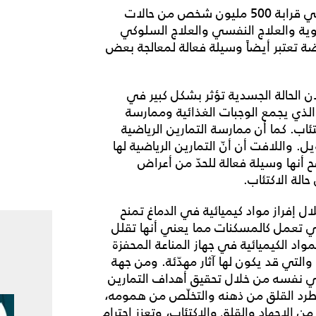
يعتبر الاكتئاب السبب الرئيسي لاعتلال الصحة، ويعاني قرابة 500 مليون شخص من حالات
أدوية والعلاج النفسي والعلاج السلوكي
 تعتبر أيضاً وسيلة فعالة لمعالجة بعض
لأن الحالة الجسدية تؤثر بشكل كبير في
 الذي يجمع الوجبات الغذائية وممارسة
اب. كما أن ممارسة التمارين الرياضية
 واللافت أن أنّ التمارين الرياضية لها
ضح أنها وسيلة فعالة للحدّ من أعراض
الة الاكتئاب.
ال إفراز مواد كيميائية في الدماغ تمنح
التي تعمل كالمسكنات مما يعني أنها تقلل
مواد الكيميائية في جهاز المناعة المحفزة
والتي قد يكون لها آثار مهدّئة. ومن جهة
 في نفسه من خلال تحقيق أهداف التمارين
ى طرد القلق من ذهنه والتخلّص من همومه،
من الإجهاد والقلق والاكتئاب، وتعزز احترام