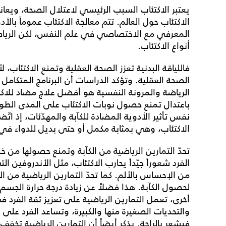
الاكتئاب حول العالم. تتم معالجة الاكتئاب عموماً بال
المعرفي مع الاختصاصي في علم النفس، لكن الرياضة
أنواع الاكتئاب.
فاللياقة البدنية تعزز الصحة العقلية وتمنع الاكتئاب، 
الصحة العقلية. وتؤكد الدراسات أن البرنامج المتكامل
الرياضة والمرونة النفسية هو أفضل علاج مضاد للاكتئ
باعتدال تمنع حصول نوبات الاكتئاب على المدى الطويل.
نفس تأثير الأدوية المضادة للكآبة والمهدّئات، إذ اتّ
الاكتئاب، وهي بمثابة مكمل أو حتى بديل للدواء في ح
تحدّ التمارين الرياضية من الكآبة وتمنع حصولها من خل
الفرد شعوراً جيّداً يحارب الاكتئاب، مثل الأندروفين 
من الإحساس بالألم. كما تحدّ التمارين الرياضية من ال
لحصول الكآبة. هذا فضلاً عن زيادة درجة حرارة الجسم 
أخرى، تعمل التمارين الرياضية على تعزيز ثقة الفرد
والتحديات الصغيرة منها والكبيرة، وتساعد الفرد عل
فيشعر بالراحة. يذكر أيضاً أن التمارين الرياضية تخفف 