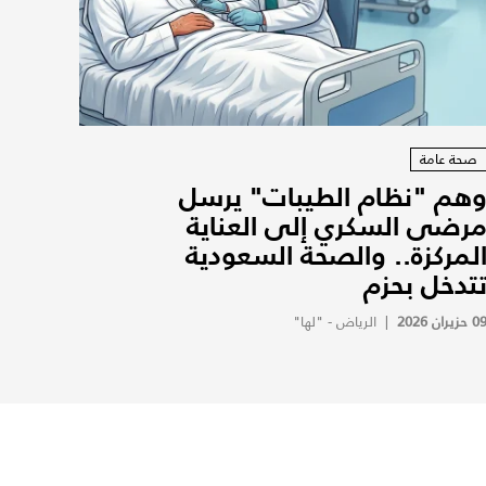
صحة عامة
هم "نظام الطيبات" يرسل
رضى السكري إلى العناية
لمركزة.. والصحة السعودية
تدخل بحزم
0 حزيران 2026
|
الرياض - "لها"