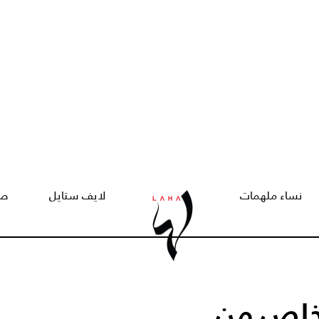
نساء ملهمات
لايف ستايل
صح
تخلص من