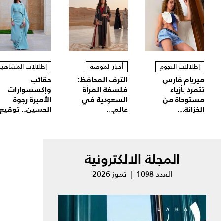
إطلالات النجوم
أخبار الموضة
إطلالات المشاهير
ميريام فارس
الترف المحافظ:
حقائب
تتمرد بأزياء
فلسفة المرأة
وإكسسوارات
مستوحاة من
السعودية في
الأميرة رجوة
الخزانة...
عالم...
الحسين.. توقيع.
المجلة الالكترونية
العدد 1098 | تموز 2026