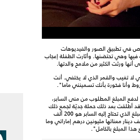
خاص في تطبيق الصور والفيديوهات
 فيها وهي تحتضنها. وأثارت الطفلة إعجاب
 أنها ورثت الكثير من ملامح والدتها.
ي لا تغيب والقمر الذي لا يختفي. أنت
ط وأنا فخورة بأنك تسمينني ماما".
 لدفع المبلغ المطلوب من منى السابر،
وقد أطلقت بعد ذلك حملة جديّة لجمع ذلك
المبلغ. وأوضحت في هذا السياق أنها اعتقدت أن المبلغ الذي تحتاج إليه السابر هو 200 ألف
 وليس 200 ألف دينار بحريني، مضيفةً: "200 ألف دينار معناتها مليونين درهم إماراتي وما
 هذا المبلغ بالكامل".