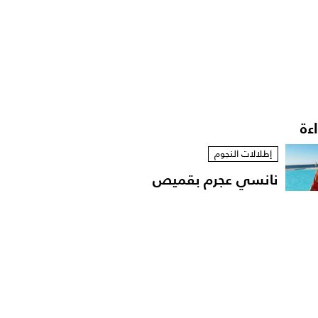
اءة
إطلالات النجوم
نانسي عجرم بقميص
مفتوح في لقطات عفوية
على...
مشاهير العرب
الإعلامية داليا فؤاد تهدّد
باللجوء الى القضاء...