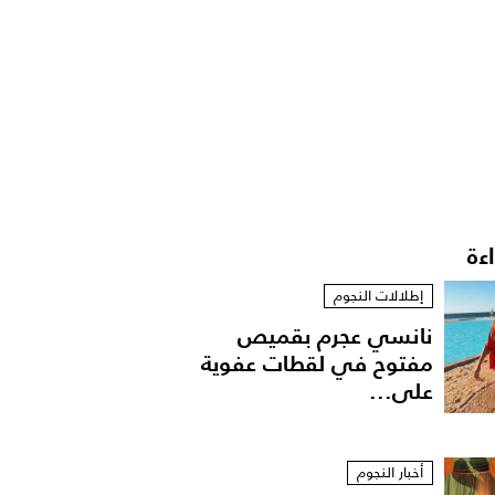
اءة
إطلالات النجوم
نانسي عجرم بقميص
مفتوح في لقطات عفوية
على...
أخبار النجوم