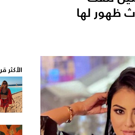
ث ظهور لها
الأكثر قر