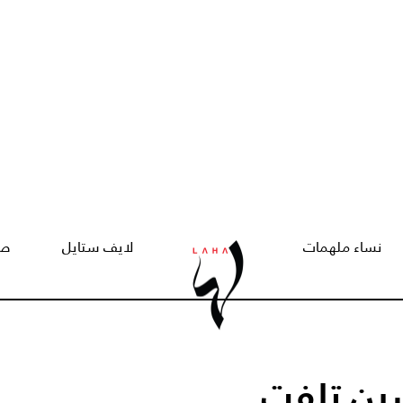
نساء ملهمات
لايف ستايل
صح
سين تلفت