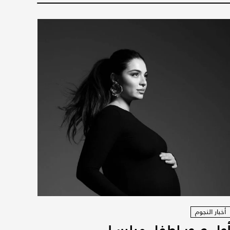
أخبار النجوم
ول صور لطفل ميليسا