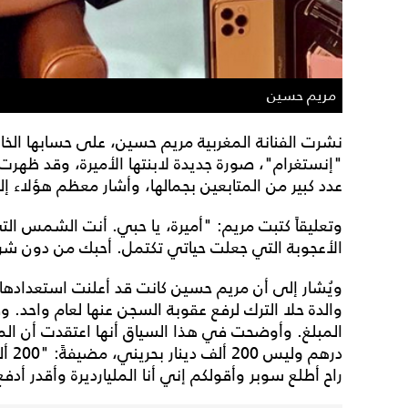
مريم حسين
نشرت الفنانة المغربية مريم حسين، على حسابها ال
"إنستغرام"، صورة جديدة لابنتها الأميرة، وقد ظهرت
عدد كبير من المتابعين بجمالها، وأشار معظم هؤلاء إلى
وتعليقاً كتبت مريم: "أميرة، يا حبي. أنت الشمس الت
الأعجوبة التي جعلت حياتي تكتمل. أحبك من دون شرو
ويُشار إلى أن مريم حسين كانت قد أعلنت استعدادها
والدة حلا الترك لرفع عقوبة السجن عنها لعام واحد. 
درهم
راح أطلع سوبر وأقولكم إني أنا المليارديرة وأقدر أدفع