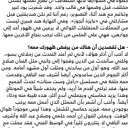
خطوة في مشوارها لأنها استطاعت أن تطرح نفسها بشكل
مختلف، قبل وضعها في قالب واحد. وقد شعرت بود كبير
وتناغم مع هند أثناء التصوير، رغم أننا لم نكن صديقتين قبل
مشاركتي في «عايزة أتجوز». وفي النهاية هند صبري ليست
من الممثلات المنغلقات اللواتي لا يرغبن في ظهور أحد إلى
جوارهن، فهي على العكس من ذلك ترحب بنجاح الآخرين معها.
- هل تقصدين أن هناك من يرفض ظهورك معه؟
لا أحب أن أذكر هؤلاء لأني لم أعتد التحدث عن زملائي بسوء.
ولكني سأتحدث عن الذين وقفوا إلى جانبي مثل الفنان صلاح
عبد الله، وهو أول من ساندني ومثلت أول مشهد أمامه. ومن
أكثر النجوم الذين ساعدوني أيضا أشرف عبد الباقي وقدمت
معه حلقة في مسلسل «راجل وست ستات» تحدث الجميع
عنها، فقد تركني أقدم ما أريد، ولم يحذف شيئاً في المونتاج.
وهذا يزيد حماستي ويجعلني أبدع أكثر، هذه طيبة منه وذكاء
أيضاً. وأحب أن أشعر بأن الممثل الذي أعمل معه يرحب
بوجودي معه، فيزيد حماسي للشغل، وهذا ليس موجوداً طوال
الوقت. ويمكن القول إن أحمد حلمي وصلاح عبد الله وأشرف
عبد الباقي لا يتكررون كثيراً في الوسط الفني، فقد عملت مع