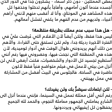
بعض الممثلين - دون ذكر أسماء - يشكرون جداً في الدور الذي
أجسده عندما أكون أمامهم، وأفاجأ بأنهم تدخلوا وحذفوا كل
هذه المشاهد في المونتاج، وأنا لا أغضب منهم لأنني أراهم
أغبياء، ولديهم من عدم الفهم ما يكفي لفشل أعمالهم.
- هل هذا سبب عدم عملك بطريقة منتظمة؟
ليس هذا فقط، ولكن أيضاً لأن الأفلام التي عُرضت عليَّ في
الفترة الأخيرة رديئة جدا، ولم تكن تستحق حتى القراءة. والأهم
من ذلك أنهم يريدونني طوال الوقت في أدوار كوميدية، لأن
هذه هي المنطقة التي نجحت فيها، وحصروني فيها رغم أنني
أستطيع تجسيد كل الأدوار والشخصيات، فكنت أرفض لأني لن
أنزل من بيتي لأعمل في فيلم متواضع فنياً فقط لأكون
حاضرة في الساحة. فالجلوس في البيت أفضل من المشاركة
في عمل يهينني.
- لكن ابتعادك سيضرُّ بك ولن يفيدك؟
رغم أنني أقل ممثلة تعمل في السينما، فإنني عندما أنزل الى
الشارع يعاملني الجمهور معاملة النجوم، والحمد لله الجميع
يحفظون كل إيفيهاتي ويرددونها.