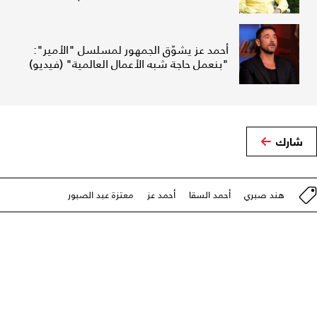
أحمد عز يشوّق الجمهور لمسلسل "الأمير":
"بنعمل حاجة شبه الأعمال العالمية" (فيديو)
شارك
هند صبري
أحمد السقا
أحمد عز
معتزة عبد الصبور