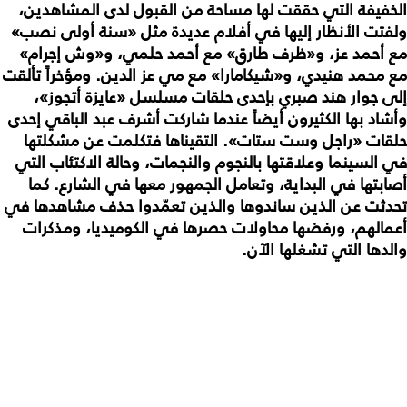
الخفيفة التي حققت لها مساحة من القبول لدى المشاهدين،
ولفتت الأنظار إليها في أفلام عديدة مثل «سنة أولى نصب»
مع أحمد عز، و«ظرف طارق» مع أحمد حلمي، و«وش إجرام»
مع محمد هنيدي، و«شيكامارا» مع مي عز الدين. ومؤخراً تألقت
إلى جوار هند صبري بإحدى حلقات مسلسل «عايزة أتجوز»،
وأشاد بها الكثيرون أيضاً عندما شاركت أشرف عبد الباقي إحدى
حلقات «راجل وست ستات». التقيناها فتكلمت عن مشكلتها
في السينما وعلاقتها بالنجوم والنجمات، وحالة الاكتئاب التي
أصابتها في البداية، وتعامل الجمهور معها في الشارع. كما
تحدثت عن الذين ساندوها والذين تعمّدوا حذف مشاهدها في
أعمالهم، ورفضها محاولات حصرها في الكوميديا، ومذكرات
والدها التي تشغلها الآن.