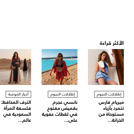
الأكثر قراءة
إطلالات النجوم
إطلالات النجوم
أخبار الموضة
ميريام فارس
نانسي عجرم
الترف المحافظ:
تتمرد بأزياء
بقميص مفتوح
فلسفة المرأة
مستوحاة من
في لقطات عفوية
السعودية في
الخزانة...
على...
عالم...