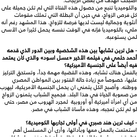
أصبحت الهدف من بعض الزيجات.
والكوميديا تنبع من حصول هذه الفتاة التي لم تكن جميلة على
كل فرص الزواج، في حين أن البطلة التي تملك مقومات
أنثوية وجمالية ليست لديها فرصة للزواج. هذا المشهد رغم أنه
مليء بالكوميديا فإنه في الوقت نفسه يحمل كثيرا من الأسى
لمن يستوعبه.
- هل ترين تشابهاً بين هذه الشخصية وبين الدور الذي قدمه
أحمد حلمي في فيلمه الأخير «عسل اسود» والذي كان يعتمد
فيه أيضاً على الجنسية الأميركية؟
بالفعل هناك تشابه، وهذه القضية مهمة جداً، وتستحق التركيز
عليها، خصوصاً مع زيادة حالة الفتور بين المواطن المصري
ووطنه. وأصبح الكل يتمنى ان يحمل الجنسية الأمريكية، ليهرب
من صعوبة الحياة في هذا البلد. فجميع الشباب يتمنون الزواج
من أي امرأة أميركية أو أوروبية لمجرد الهروب من مصر، حتى
لو لم تكن تعجبه، وهذه مأساة الشباب في مصر.
- كيف ترين هند صبري في أولى تجاربها الكوميدية؟
استمتعت بالعمل معها وبأدائها، وأرى أن المسلسل أهم