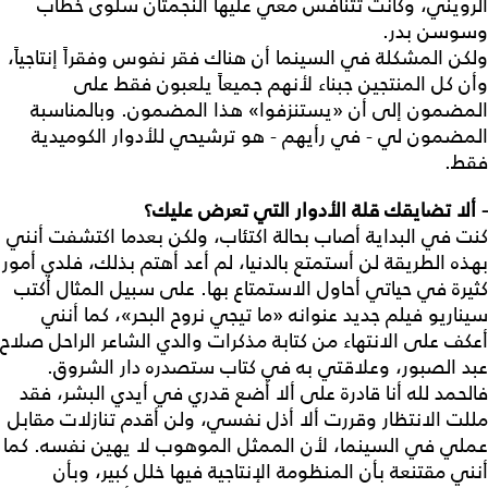
الرويني، وكانت تتنافس معي عليها النجمتان سلوى خطاب
وسوسن بدر.
ولكن المشكلة في السينما أن هناك فقر نفوس وفقراً إنتاجياً،
وأن كل المنتجين جبناء لأنهم جميعاً يلعبون فقط على
المضمون إلى أن «يستنزفوا» هذا المضمون. وبالمناسبة
المضمون لي - في رأيهم - هو ترشيحي للأدوار الكوميدية
فقط.
- ألا تضايقك قلة الأدوار التي تعرض عليك؟
كنت في البداية أصاب بحالة اكتئاب، ولكن بعدما اكتشفت أنني
بهذه الطريقة لن أستمتع بالدنيا، لم أعد أهتم بذلك، فلدي أمور
كثيرة في حياتي أحاول الاستمتاع بها. على سبيل المثال أكتب
سيناريو فيلم جديد عنوانه «ما تيجي نروح البحر»، كما أنني
أعكف على الانتهاء من كتابة مذكرات والدي الشاعر الراحل صلاح
عبد الصبور، وعلاقتي به في كتاب ستصدره دار الشروق.
فالحمد لله أنا قادرة على ألا أضع قدري في أيدي البشر، فقد
مللت الانتظار وقررت ألا أذل نفسي، ولن أقدم تنازلات مقابل
عملي في السينما، لأن الممثل الموهوب لا يهين نفسه. كما
أنني مقتنعة بأن المنظومة الإنتاجية فيها خلل كبير، وبأن