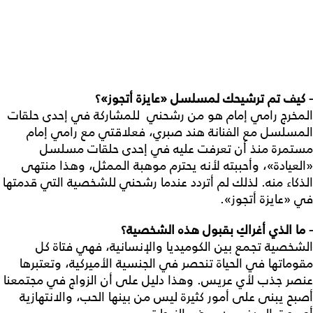
- كيف تم ترشيحك لمسلسل «عايزة أتجوز»؟
المخرج رامي إمام هو من رشحني للمشاركة في إحدى حلقات
المسلسل مع الفنانة هند صبري، فعلاقتي مع رامي إمام
مستمرة منذ أن تعرفت عليه في إحدى حلقات مسلسل
«العيادة»، وأحببته لأنه يحترم موهبة الممثل، وهذا منتهى
الذكاء منه. لذلك لم أتردد عندما رشحني للشخصية التي قدمتها
في «عايزة أتجوز».
- ما الذي أغراكِ بقبول هذه الشخصية؟
الشخصية تجمع بين الكوميديا والإنسانية، فهي فتاة كل
مقوماتها في الحياة تنحصر في الجنسية الأميركية، وتعتبرها
عنصر جذب لأي عريس. وهذا دليل على أن الزواج في مجتمعنا
أصبح يبنى على أمور كثيرة ليس من بينها الحب، والانتهازية