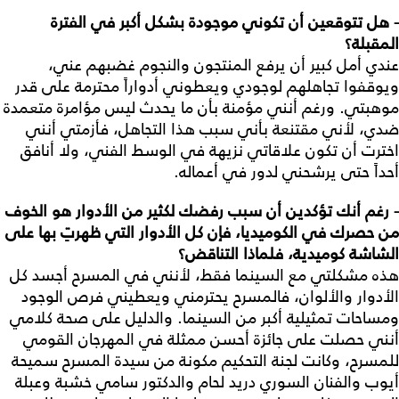
- هل تتوقعين أن تكوني موجودة بشكل أكبر في الفترة
المقبلة؟
عندي أمل كبير أن يرفع المنتجون والنجوم غضبهم عني،
ويوقفوا تجاهلهم لوجودي ويعطوني أدواراً محترمة على قدر
موهبتي. ورغم أنني مؤمنة بأن ما يحدث ليس مؤامرة متعمدة
ضدي، لأني مقتنعة بأني سبب هذا التجاهل، فأزمتي أنني
اخترت أن تكون علاقاتي نزيهة في الوسط الفني، ولا أنافق
أحداً حتى يرشحني لدور في أعماله.
- رغم أنك تؤكدين أن سبب رفضك لكثير من الأدوار هو الخوف
من حصرك في الكوميديا، فإن كل الأدوار التي ظهرتِ بها على
الشاشة كوميدية، فلماذا التناقض؟
هذه مشكلتي مع السينما فقط، لأنني في المسرح أجسد كل
الأدوار والألوان، فالمسرح يحترمني ويعطيني فرص الوجود
ومساحات تمثيلية أكبر من السينما. والدليل على صحة كلامي
أنني حصلت على جائزة أحسن ممثلة في المهرجان القومي
للمسرح، وكانت لجنة التحكيم مكونة من سيدة المسرح سميحة
أيوب والفنان السوري دريد لحام والدكتور سامي خشبة وعبلة