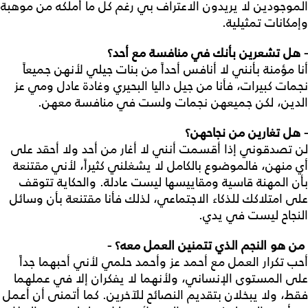
الموجودين لا يريدون الاعتراف بي رغم كل ما أملكه من موهبة
وإمكانات تمثيلية.
- هل تشعرين بأنك في منافسة مع أحد؟
أنا مؤمنة بأنني لا أنافس أحداً من بنات جيلي لأنهن جميعاً
نجمات كبيرات، فأنا من جيل داليا البحيري وغادة عادل ومي عز
الدين، لكن جميعهن نجمات ولست في منافسة معهن.
- هل تغارين من نجاحهن؟
لن تصدقوني إذا أقسمت أنني لا أغار من أحد ولا أحقد على
أي منهن، فالموضوع بالكامل لا يشغلني كثيراً، لأني مقتنعة
بأن المهنة قاسية ومقاييسها ليست عادلة. والحكاية تتوقف
على امتلاكك للذكاء الاجتماعي، لذلك فأنا مقتنعة بأن وسائل
النجاح ليست في يدي.
من هو النجم الذي تتمنين العمل معه؟ -
أحب تكرار العمل مع أحمد عز وأحمد حلمي لأني أحبهما جداً
على المستوى الإنساني، ولأنهما لا يفكران إلا في عملهما
فقط، ولا يبخلان بتقديم النصائح للآخرين. كما أتمنى أن أعمل