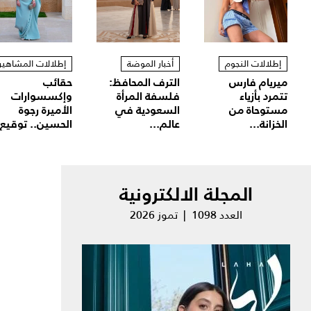
إطلالات النجوم
أخبار الموضة
إطلالات المشاهير
ميريام فارس
الترف المحافظ:
حقائب
تتمرد بأزياء
فلسفة المرأة
وإكسسوارات
مستوحاة من
السعودية في
الأميرة رجوة
الخزانة...
عالم...
الحسين.. توقيع.
المجلة الالكترونية
العدد 1098 | تموز 2026