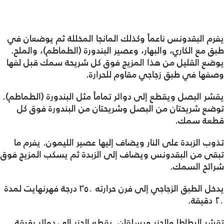
يفرم البقدونس ناعماً وكذلك المانجا المخللة ثم يوضعان في
طبق مع الكاري، والبهار، وعصير البندورة (الطماطم)، والملح.
يوضع القليل من هذا المزيج فوق كل شريحة سمك قبل لفها
وصفها في طبق زجاجي مقاوم للحرارة.
يقشر البصل ويقطع إلى دوائر تماماً مثل البندورة (الطماطم).
توضع شريحتان من البصل وشريحتان من البندورة فوق كل
قطعة سمك.
تذوب الزبدة على النار ويضاف إليها عصير الليمون. يفرم ما
تبقى من البقدونس ويضاف إلى الزبدة ثم يسكب المزيج فوق
شرائح السمك.
يدخل الطبق الزجاجي إلى فرن حرارته ٣٥٠ درجة فهرنهايت لمدة
٢٠ دقيقة.
تقشر البطاطا والجزر ويسلقان. يقطع الجزر إلى دوائر رقيقة