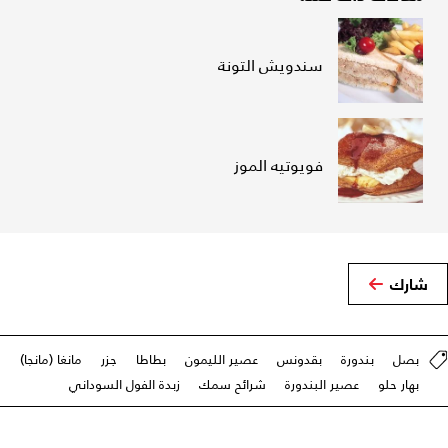
سندويش التونة
فويوتيه الموز
شارك
بصل
بندورة
بقدونس
عصير الليمون
بطاطا
جزر
مانغا (مانجا)
بهار حلو
عصير البندورة
شرائح سمك
زبدة الفول السوداني