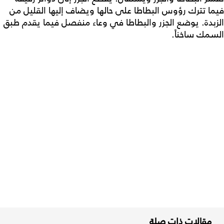
فيما تترك رؤوس البطاطا على حالها ويضاف إليها القليل من
الزبدة. يوضع الجزر والبطاطا في وعاء منفصل فيما يقدم طبق
السمك ساخناً.
مقالات ذات صلة