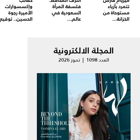
ميريام فارس
الترف المحافظ:
حقائب
تتمرد بأزياء
فلسفة المرأة
وإكسسوارات
مستوحاة من
السعودية في
الأميرة رجوة
الخزانة...
عالم...
الحسين.. توقيع.
المجلة الالكترونية
العدد 1098 | تموز 2026