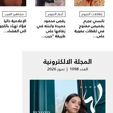
إطلالات النجوم
أخبار النجوم
مشاهير العرب
نانسي عجرم
رقص محمود
الإعلامية داليا
بقميص مفتوح
حميدة وابنته في
فؤاد تهدّد باللجو
في لقطات عفوية
زفافها على
الى القضاء...
على...
طريقة "حرب...
المجلة الالكترونية
العدد 1098 | تموز 2026