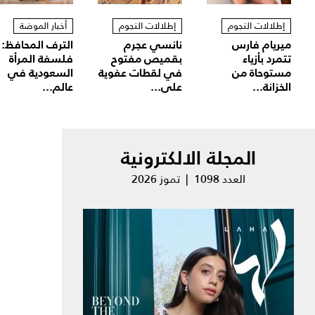
إطلالات النجوم
إطلالات النجوم
أخبار الموضة
ميريام فارس
نانسي عجرم
الترف المحافظ:
تتمرد بأزياء
بقميص مفتوح
فلسفة المرأة
مستوحاة من
في لقطات عفوية
السعودية في
الخزانة...
على...
عالم...
المجلة الالكترونية
العدد 1098 | تموز 2026