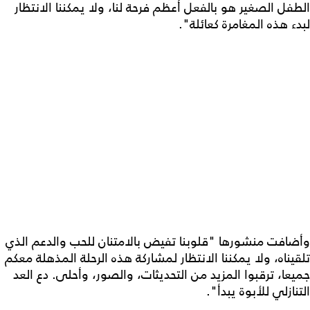
الطفل الصغير هو بالفعل أعظم فرحة لنا، ولا يمكننا الانتظار
لبدء هذه المغامرة كعائلة".
وأضافت منشورها "قلوبنا تفيض بالامتنان للحب والدعم الذي
تلقيناه، ولا يمكننا الانتظار لمشاركة هذه الرحلة المذهلة معكم
جميعا، ترقبوا المزيد من التحديثات، والصور، وأحلى. دع العد
التنازلي للأبوة يبدأ".