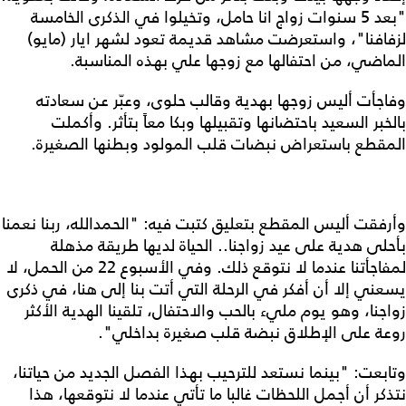
"بعد 5 سنوات زواج انا حامل، وتخيلوا في الذكرى الخامسة
لزفافنا"، واستعرضت مشاهد قديمة تعود لشهر ايار (مايو)
الماضي، من احتفالها مع زوجها علي بهذه المناسبة.
وفاجأت أليس زوجها بهدية وقالب حلوى، وعبّر عن سعادته
بالخبر السعيد باحتضانها وتقبيلها وبكا معاً بتأثر. وأكملت
المقطع باستعراض نبضات قلب المولود وبطنها الصغيرة.
وأرفقت أليس المقطع بتعليق كتبت فيه: "الحمدالله، ربنا نعمنا
بأحلى هدية على عيد زواجنا.. الحياة لديها طريقة مذهلة
لمفاجأتنا عندما لا نتوقع ذلك. وفي الأسبوع 22 من الحمل، لا
يسعني إلا أن أفكر في الرحلة التي أتت بنا إلى هنا، في ذكرى
زواجنا، وهو يوم مليء بالحب والاحتفال، تلقينا الهدية الأكثر
روعة على الإطلاق نبضة قلب صغيرة بداخلي".
وتابعت: "بينما نستعد للترحيب بهذا الفصل الجديد من حياتنا،
نتذكر أن أجمل اللحظات غالبا ما تأتي عندما لا نتوقعها، هذا