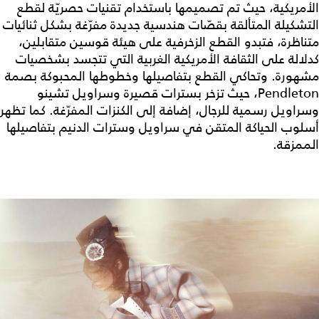
الأمريكية، حيث تم تصميمها باستخدام تقنيات حصريّة لقطع
التشكيلة المتألقة بقصّات هندسية جديدة مفرّغة بشكل ثنائيات
متناظرة، فتبدو القطع الزخرفية على هيئة قوسين متقابلين،
كدلالة على الثقافة الأمريكية الغربية التي تتجسد بشخصيات
مشهورة. وتحاكي القطع بتفاصيلها وخطوطها المحبوكة بصمة
Pendleton، حيث تزخر بسترات قصيرة وسراويل تشينو
وسراويل رسمية للرجال، إضافة إلى الكنزات المفرّغة. كما تظهر
أسلوب الحياكة المتقن في سراويل وسترات الدنيم بتفاصيلها
الممزقة.