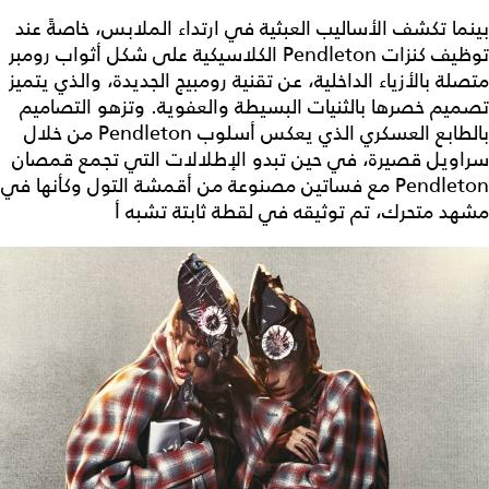
بينما تكشف الأساليب العبثية في ارتداء الملابس، خاصةً عند
توظيف كنزات Pendleton الكلاسيكية على شكل أثواب رومبر
متصلة بالأزياء الداخلية، عن تقنية رومبيج الجديدة، والذي يتميز
تصميم خصرها بالثنيات البسيطة والعفوية. وتزهو التصاميم
بالطابع العسكري الذي يعكس أسلوب Pendleton من خلال
سراويل قصيرة، في حين تبدو الإطلالات التي تجمع قمصان
Pendleton مع فساتين مصنوعة من أقمشة التول وكأنها في
مشهد متحرك، تم توثيقه في لقطة ثابتة تشبه أ