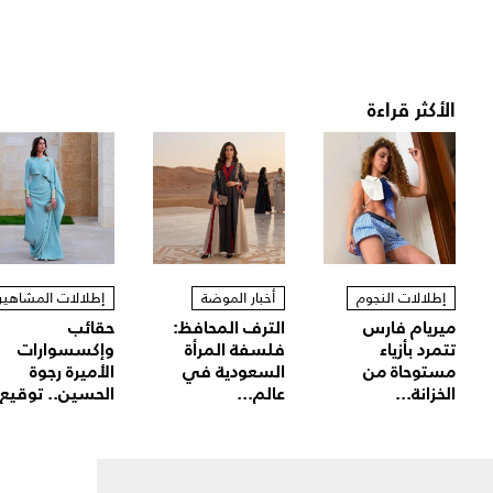
الأكثر قراءة
إطلالات النجوم
أخبار الموضة
إطلالات المشاهير
ميريام فارس
الترف المحافظ:
حقائب
تتمرد بأزياء
فلسفة المرأة
وإكسسوارات
مستوحاة من
السعودية في
الأميرة رجوة
الخزانة...
عالم...
الحسين.. توقيع.