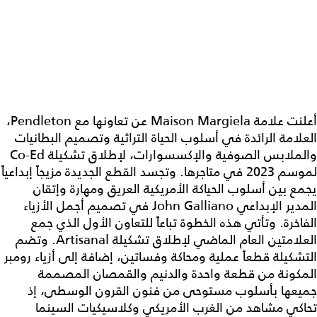
أعلنت علامة Maison Margiela عن تعاونها مع Pendleton،
العلامة الرائدة في أسلوب الحياة التراثية وتصميم البطانيات
والملابس الصوفية والإكسسوارات، لإطلاق تشكيلة Co-Ed
لموسم 2023 في متاجرها. وتجسد القطع الجديدة مزيجاً إبداعياً
يجمع بين أسلوب الحياكة الأمريكية العريق ومهارة وإتقان
المدير الإبداعي John Galliano في تصميم أجمل الأزياء
الفاخرة. وتأتي هذه الخطوة تباعاً للتعاون الأول الذي جمع
العلامتين العام الماضي لإطلاق تشكيلة Artisanal. وتضم
التشكيلة قطعاً عملية ومحاكة وفساتين، إضافة إلى أزياء رومبر
المكونة من قطعة واحدة والدنيم والقمصان المصممة
جميعها بأسلوب مستوحى من فنون القرون الوسطى، إذ
تحاكي مشاهد من الغرب الأمريكي وكلاسيكيات السينما