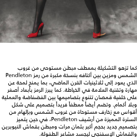
كما تزهو التشكيلة بمعطف مبطن مستوحى من غروب
الشمس ومزين بين أكتافه بنسخة مكبرة من رمز Pendleton
الذي يعود إلى ثلاثينيات القرن الماضي، بما يمنح لمحة عن
مهارة وتقنية العلامة في الخياطة. كما يبرز الرمز بأبعاد أصغر
على خلفية قمصان تتنوع بتصاميمها بين الفضفاضة والعملية
وبلا أكمام. وتضم أيضاً معطفاً فريداً بتصميم على شكل
أقواس مع زخارف مستوحاة من غروب الشمس وبإلهام من
السترة المميزة من أرشيف Pendleton، في حين يتميز
بتصميم جديد بحجم أكبر بثمان مرات ومبطن بقماش النيوبرين
والقماش الإسفنجي ليجسد مشاعر الطفولة.