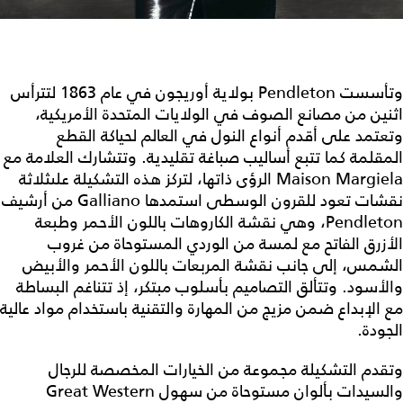
وتأسست Pendleton بولاية أوريجون في عام 1863 لتترأس
اثنين من مصانع الصوف في الولايات المتحدة الأمريكية،
وتعتمد على أقدم أنواع النول في العالم لحياكة القطع
المقلمة كما تتبع أساليب صباغة تقليدية. وتتشارك العلامة مع
Maison Margiela الرؤى ذاتها، لتركز هذه التشكيلة علىثلاثة
نقشات تعود للقرون الوسطى استمدها Galliano من أرشيف
Pendleton، وهي نقشة الكاروهات باللون الأحمر وطبعة
الأزرق الفاتح مع لمسة من الوردي المستوحاة من غروب
الشمس، إلى جانب نقشة المربعات باللون الأحمر والأبيض
والأسود. وتتألق التصاميم بأسلوب مبتكر، إذ تتناغم البساطة
مع الإبداع ضمن مزيج من المهارة والتقنية باستخدام مواد عالية
الجودة.
وتقدم التشكيلة مجموعة من الخيارات المخصصة للرجال
والسيدات بألوان مستوحاة من سهول Great Western