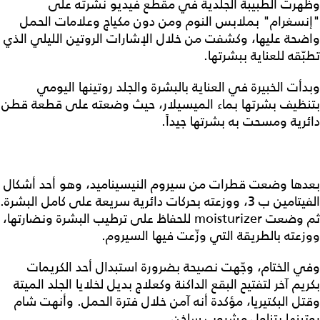
وظهرت الطبيبة الجلدية في مقطع فيديو نشرته على
"إنسغرام" بملابس النوم ومن دون مكياج وعلامات الحمل
واضحة عليها، وكشفت من خلال الإشارات الروتين الليلي الذي
تطبّقه للعناية ببشرتها.
وبدأت الخبيرة في العناية بالبشرة والجلد روتينها اليومي
بتنظيف بشرتها بماء الميسيلار، حيث وضعته على قطعة قطن
دائرية ومسحت به بشرتها جيداً.
بعدها وضعت قطرات من سيروم النيسيناميد، وهو أحد أشكال
الفيتامين ب 3، ووزعته بحركات دائرية سريعة على كامل البشرة.
ثم وضعت moisturizer للحفاظ على ترطيب البشرة ونضارتها،
ووزعته بالطريقة التي وزّعت فيها السيروم.
وفي الختام، وجّهت نصيحة بضرورة استبدال أحد الكريمات
بكريم آخر لتفتيح البقع الداكنة وكعلاج بديل لخلايا الجلد الميتة
وقتل البكتيريا، مؤكدة أنه آمن خلال فترة الحمل. وأنهت شام
روتينها بتناول مشروب ساخن.