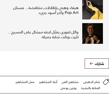
هيفاء وهبي بإطلالات متناقضة... فستان
Pop Art وآخر أسود جريء
وائل كفوري يقبّل ابنته ميشال على المسرح...
كبُرت وباتت شابة جميلة
شارك
شام الذهبي
مشاهير الفن
أبناء المشاهير
حمل المشاهير
العناية بالبشرة
روتين يومي