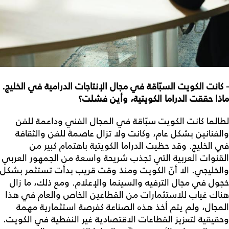
- كانت الكويت السبّاقة في مجال الإنتاجات الدرامية في الخليج.
ماذا حققت الدراما الكويتية، وأين فشلت؟
لطالما كانت الكويت سبّاقة في المجال الفني وداعمة للفن
والفنانين بشكل عام، وكانت ولا تزال عاصمةً للفن والثقافة
في الخليج. وقد حظيت الدراما الكويتية باهتمام كبير من
القنوات العربية التي تجذب شريحة واسعة من الجمهور العربي
والخليجي. الا أنّ الكويت ومنذ وقت قريب بدأت تستثمر بشكل
خجول في مجال الترفيه والسينما والإعلام. ومع ذلك، ما زال
هناك غياب للاستثمارات من القطاعين الخاص والعام في هذا
المجال، ولم يتم أخذ هذه الصناعة كفرصة استثمارية مهمة
وحقيقية لتعزيز القطاعات الاقتصادية غير النفطية في الكويت.