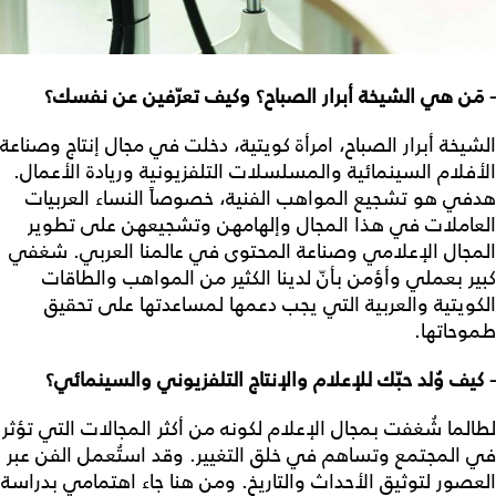
- مَن هي الشيخة أبرار الصباح؟ وكيف تعرّفين عن نفسك؟
الشيخة أبرار الصباح، امرأة كويتية، دخلت في مجال إنتاج وصناعة
الأفلام السينمائية والمسلسلات التلفزيونية وريادة الأعمال.
هدفي هو تشجيع المواهب الفنية، خصوصاً النساء العربيات
العاملات في هذا المجال وإلهامهن وتشجيعهن على تطوير
المجال الإعلامي وصناعة المحتوى في عالمنا العربي. شغفي
كبير بعملي وأؤمن بأنّ لدينا الكثير من المواهب والطاقات
الكويتية والعربية التي يجب دعمها لمساعدتها على تحقيق
طموحاتها.
- كيف وُلد حبّك للإعلام والإنتاج التلفزيوني والسينمائي؟
لطالما شُغفت بمجال الإعلام لكونه من أكثر المجالات التي تؤثر
في المجتمع وتساهم في خلق التغيير. وقد استُعمل الفن عبر
العصور لتوثيق الأحداث والتاريخ. ومن هنا جاء اهتمامي بدراسة