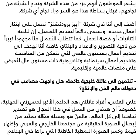
يشعر الموظفون أنهم جزء من هذه الشركة ونجاح الشركة من
نجاحهم، فبكل بساطة هذا هو السر وراء نجاح أي شركة.
أضف إلى أننا في شركة “أبيز برودكشنز” نعمل على ابتكار
أعمال جديدة، ونسعى دائماً لتقديم الأفضل، إن لناحية
الثنائيات أو قصة العمل. كما تتطلب الأعمال منّا مجهوداً كبيراً
من ناحية التصوير والإعداد والإنتاج، خاصة أننا نهدف الى
تقديم أعمال بمستوى عالمي لكي نتمكن من المنافسة
وتقديم أعمال سينمائية وتلفزيونية ذات مستوى عالٍ لتُعرض
على منصات عالمية وإقليمية.
- تنتمين الى عائلة خليجية حاكمة، هل واجهت مصاعب في
دخولك عالم الفن والإنتاج؟
على العكس، أفراد عائلتي هم الداعم الأكبر لمسيرتي المهنية،
خصوصاً أن هدفي من العمل في هذا المجال هو تصدير
ثقافتنا إلى كل العالم. فالفنّ هو وسيلة فعّالة تمكّننا من
إيصال الصورة الحقيقية عن مجتمعنا الخليجي والعربي وإظهار
قيمنا وكسر الصورة النمطية الخاطئة التي نراها في الإعلام