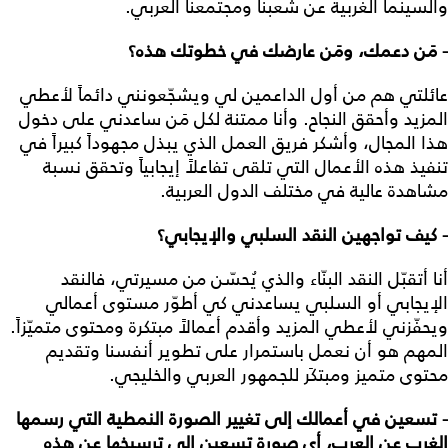
والسينما الغربية عن شعبنا ومجتمعنا العربي.
- مَن دعمك، ومَن عارضك في خطوتك هذه؟
عائلتي هم من أول الداعمين لي ويشجّعونني دائماً لأعطي
المزيد وأحقق النجاح. وأنا ممتنة لكل مَن ساعدني على دخول
هذا المجال، وأشكر فريق العمل الذي يبذل مجهوداً كبيراً في
تنفيذ هذه الأعمال التي تلقى تفاعلاً إيجابياً وتحقق نسبة
مشاهدة عالية في مختلف الدول العربية.
- كيف تواجهين النقد السلبي والإيجابي؟
أنا أتقبّل النقد البنّاء والذي يُحسّن من مسيرتي، فالنقد
الإيجابي أو السلبي يساعدني كي أطوّر مستوى أعمالي
ويحفّزني لأعطي المزيد وأقدم أعمالاً مبتكرة ومحتوى متميّزاً.
المهم هو أن نعمل باستمرار على تطوير أنفسنا وتقديم
محتوى متميز ومبتكَر للجمهور العربي والخليجي.
- تسعين في أعمالك إلى تغيير الصورة النمطية التي رسمها
الغرب عن العرب، أي صورة تسعين إلى ترسيخها عن هذه