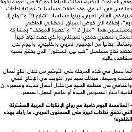
وفي السنوات الأخيرة، تمكّنت الدراما الكويتية من العودة بقوة
كمنافس في السوق، وقد حققت مسلسلات كويتية نجاحات
كبيرة في العالم العربي، بينها مسلسلا “شارع 9” و”زواج إلا
ربع”، إضافة الى خوض السباق الرمضاني الماضي
بمسلسلين هما: “منزل 12” و”حضرة الموقف” بمشاركة
الممثل المصري حمدي الميرغني والذي حصد نجاحاً كبيراً
وتفاعلاً إيجابياً من الجمهور العربي والخليجي. واليوم نحن
نحصد نجاح مسلسل “حب بين السطور” الذي يحقق نسبة
مشاهدة عالية.
كما نعمل في هذه المرحلة على التوسّع من خلال إنتاج أعمال
ضخمة ومهمة، فبذلك نعيد دور الكويت في الإنتاج الفنّي
والثقافي في منطقة الخليج من خلال أعمال جديدة ومتميزة إن
لناحية اختيار النصوص الجيدة أو طاقم العمل المتميز.
- المنافسة اليوم حامية مع رواج الإنتاجات العربية المشتركة
التي تحقق نجاحات كبيرة على المستوى العربي. ما رأيك بهذه
الظاهرة؟