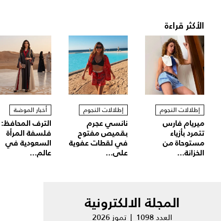
الأكثر قراءة
إطلالات النجوم
إطلالات النجوم
أخبار الموضة
ميريام فارس
نانسي عجرم
الترف المحافظ:
تتمرد بأزياء
بقميص مفتوح
فلسفة المرأة
مستوحاة من
في لقطات عفوية
السعودية في
الخزانة...
على...
عالم...
المجلة الالكترونية
العدد 1098 | تموز 2026