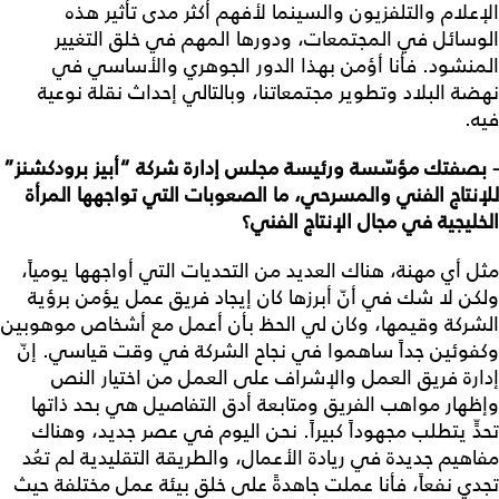
الإعلام والتلفزيون والسينما لأفهم أكثر مدى تأثير هذه
الوسائل في المجتمعات، ودورها المهم في خلق التغيير
المنشود. فأنا أؤمن بهذا الدور الجوهري والأساسي في
نهضة البلاد وتطوير مجتمعاتنا، وبالتالي إحداث نقلة نوعية
فيه.
- بصفتك مؤسّسة ورئيسة مجلس إدارة شركة “أبيز برودكشنز”
للإنتاج الفني والمسرحي، ما الصعوبات التي تواجهها المرأة
الخليجية في مجال الإنتاج الفني؟
مثل أي مهنة، هناك العديد من التحديات التي أواجهها يومياً،
ولكن لا شك في أنّ أبرزها كان إيجاد فريق عمل يؤمن برؤية
الشركة وقيمها، وكان لي الحظ بأن أعمل مع أشخاص موهوبين
وكفوئين جداً ساهموا في نجاح الشركة في وقت قياسي. إنّ
إدارة فريق العمل والإشراف على العمل من اختيار النص
وإظهار مواهب الفريق ومتابعة أدق التفاصيل هي بحد ذاتها
تحدٍّ يتطلب مجهوداً كبيراً. نحن اليوم في عصر جديد، وهناك
مفاهيم جديدة في ريادة الأعمال، والطريقة التقليدية لم تعُد
تجدي نفعاً، فأنا عملت جاهدةً على خلق بيئة عمل مختلفة حيث