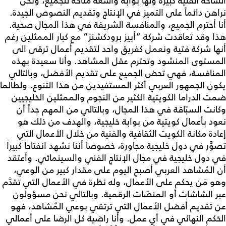
الساحة الفنية كبيرة ولها بوابة واسعة متاحة للجميع، ونحن
نراهن دائماً على التميز في الإنتاج وتقديم النصوص الجيدة.
أنا أحترم الجميع، والمنافسة الشريفة في هذا المجال صحية.
هذا وقد تعاقدت شركة “أبيز برودكشنز” مع كبار الممثلين رغم
أنها شركة فتية ونعمل كفريق واحد لتقديم أعمال ترقى الى
المستوى المنشود وتحترم عقل المشاهد. وأنا سعيدة بهذه
المنافسة، فهي تحض الجميع على تقديم الأفضل، وبالتالي
يكون الجمهور العربي أكثر المستفيدين من هذا التنوع. ولطالما
ضمت الدراما الكويتية الكثير من النجوم والممثلين الخليجيين
وكانت السبّاقة في هذا المجال، وبالتالي من المهم جداً أن
نعود بأعمال كويتية من بوابة خليجية، والهدف من ذلك هو
إعادة مكانة الكويت الثقافية والفنية من خلال الأعمال التي
تصوَّر في دول خليجية مجاورة، خصوصاً أننا نشهد انفتاحاً كبيراً
في دول خليجية في مجال الإنتاج الفني والسينمائي. وأعتقد
أن المُشاهد العربي أصبح اليوم على مقدار كبير من الوعي،
وهو مَن يحكم على الأعمال، وله نظرة في الأعمال التي تقدَّم
عبر الشاشات أو المنصّات الرقمية. وبالتالي نحن مسؤولون
عن تقديم أفضل الأعمال التي ترتقي بوعي المُشاهد، فهو
الحَكم النهائي في أي عمل. وأنا راضية كل الرضا على أعمالي