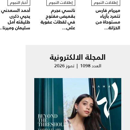
إطلالات النجوم
إطلالات النجوم
أخبار النجوم
ميريام فارس
نانسي عجرم
أحمد السعدني
تتمرد بأزياء
بقميص مفتوح
يحيي ذكرى
مستوحاة من
في لقطات عفوية
طليقته أمل
الخزانة...
على...
سليمان وميرنا...
المجلة الالكترونية
العدد 1098 | تموز 2026