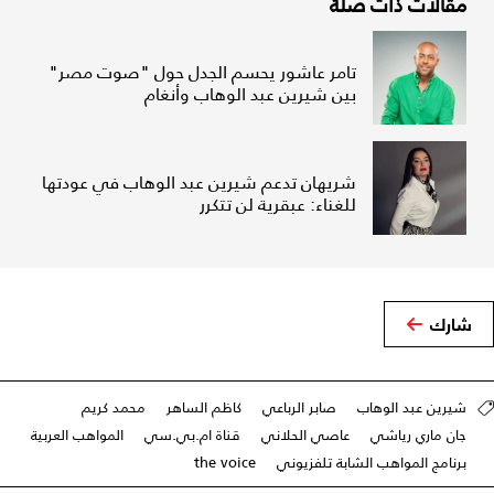
مقالات ذات صلة
تامر عاشور يحسم الجدل حول "صوت مصر"
بين شيرين عبد الوهاب وأنغام
شريهان تدعم شيرين عبد الوهاب في عودتها
للغناء: عبقرية لن تتكرر
شارك
شيرين عبد الوهاب
صابر الرباعي
كاظم الساهر
محمد كريم
جان ماري رياشي
عاصي الحلاني
قناة ام.بي.سي
المواهب العربية
برنامج المواهب الشابة تلفزيوني
the voice