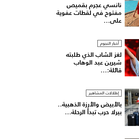
نانسي عجرم بقميص
مفتوح في لقطات عفوية
على...
أخبار النجوم
لغز الشاب الذي طلبته
شيرين عبد الوهاب
قائلة:...
إطلالات المشاهير
بالأبيض والأرزة الذهبية..
بيرلا حرب تبدأ الرحلة...