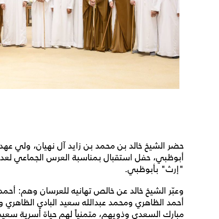
حضر الشيخ خالد بن محمد بن زايد آل نهيان، ولي عهد
أبوظبي، حفل استقبال بمناسبة العرس الجماعي لعدد
"إرث" بأبوظبي.
وعبّر الشيخ خالد عن خالص تهانيه للعرسان وهم: أحم
أحمد الظاهري ومحمد عبدالله سعيد البادي الظاهري 
مبارك السعدي وذويهم، متمنياً لهم حياة أسرية سعيد