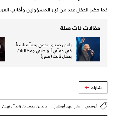
كما حضر الحفل عدد من كبار المسؤولين وأقارب الع
مقالات ذات صلة
رامي صبري يحقق رقماً قياسياً
في حفلَي أبو ظبي ومطالبات
بحفل ثالث (صور)
شارك
أبوظبي
ولي عهد أبوظبي
خالد بن محمد بن زايد آل نهيان