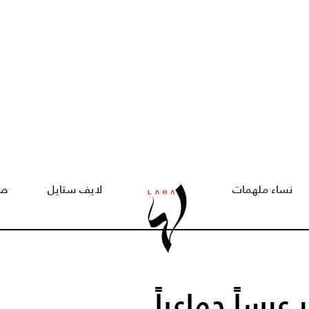
نساء ملهمات
لايف ستايل
صح
رساً جماعياً