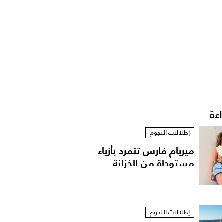
اءة
إطلالات النجوم
ميريام فارس تتمرد بأزياء
مستوحاة من الخزانة...
إطلالات النجوم