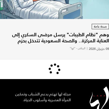
صحة عامة
وهم "نظام الطيبات" يرسل مرضى السكري إلى
العناية المركزة.. والصحة السعودية تتدخل بحزم
09 حزيران 2026
|
الرياض - "لها"
مجلة لها تهتم بدعم الشباب وتمكين
المرأة العصرية وأسلوب الحياة.