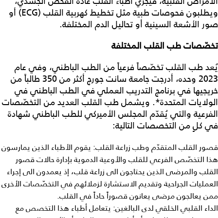
الأمراض القلبية، فيُجري أطباء القلب عادةً الفحص الجسدي،
ويطلبون فحوصات طبية مثل تخطيط كهربية القلب (ECG) أو
صور الأشعة السينية أو تحاليل الدم المختلفة.
تخصّصات طب القلب المختلفة
يُعد طب القلب تخصّصاً فرعياً من الطب الباطني، وفي عام
2023 وحده، أدرجت جامعة سانت جورج أكثر من 350 طالباً من
خريجيها في برنامج التدريب العملي في الطب الباطني في
الولايات المتحدة*. ويشمل طب القلب العديد من التخصّصات
الفرعية والتي يُقدّم المجلس الأميركي للطب الباطني شهادة
في كلٍ من التخصصات التالية:
قصور القلب المتقدّم وطب زراعة القلب: يقوم الأطباء الذين يمارسون
هذا التخصّص الفرعي للقلب والأوعية الدموية بإدارة حالات قصور
القلب والمرضى الذين يحتاجون الى زراعة قلب، إذ يعمدون الى إجراء
العمليات الجراحية وتقديم الاستشارة لزملائهم في التخصّصات الأخرى
ممن يعالجون مرضى يعانون قصوراً حاداً في القلب.
الداء القلبي الخلقي لدى البالغين: يتعامل أطباء هذا التخصص مع