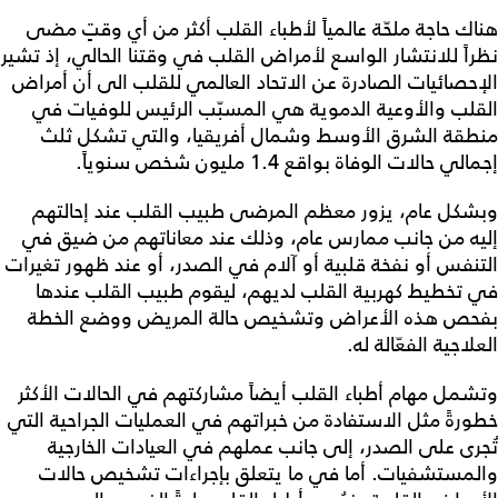
هناك حاجة ملحّة عالمياً لأطباء القلب أكثر من أي وقتٍ مضى
نظراً للانتشار الواسع لأمراض القلب في وقتنا الحالي، إذ تشير
الإحصائيات الصادرة عن الاتحاد العالمي للقلب الى أن أمراض
القلب والأوعية الدموية هي المسبّب الرئيس للوفيات في
منطقة الشرق الأوسط وشمال أفريقيا، والتي تشكل ثلث
إجمالي حالات الوفاة بواقع 1.4 مليون شخص سنوياً.
وبشكل عام، يزور معظم المرضى طبيب القلب عند إحالتهم
إليه من جانب ممارس عام، وذلك عند معاناتهم من ضيق في
التنفس أو نفخة قلبية أو آلام في الصدر، أو عند ظهور تغيرات
في تخطيط كهربية القلب لديهم، ليقوم طبيب القلب عندها
بفحص هذه الأعراض وتشخيص حالة المريض ووضع الخطة
العلاجية الفعّالة له.
وتشمل مهام أطباء القلب أيضاً مشاركتهم في الحالات الأكثر
خطورةً مثل الاستفادة من خبراتهم في العمليات الجراحية التي
تُجرى على الصدر، إلى جانب عملهم في العيادات الخارجية
والمستشفيات. أما في ما يتعلق بإجراءات تشخيص حالات