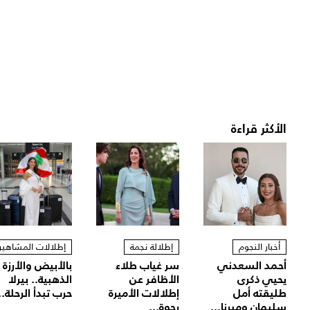
الأكثر قراءة
أخبار النجوم
إطلالة نجمة
إطلالات المشاهير
أحمد السعدني
سر غياب طلاء
بالأبيض والأرزة
يحيي ذكرى
الأظافر عن
الذهبية.. بيرلا
طليقته أمل
إطلالات الأميرة
حرب تبدأ الرحلة..
سليمان وميرنا...
رجوة...