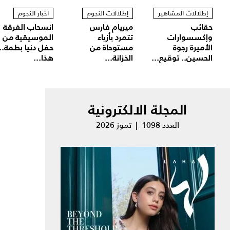
إطلالات المشاهير
إطلالات النجوم
أخبار النجوم
حقائب
ميريام فارس
انسحاب الفرقة
وإكسسوارات
تتمرد بأزياء
الموسيقية من
الأميرة رجوة
مستوحاة من
حفل دنيا بطمة..
الحسين.. توقيع...
الخزانة...
هذا...
المجلة الالكترونية
العدد 1098 | تموز 2026