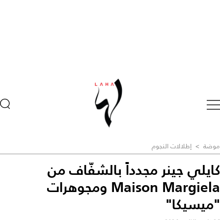
موضة
>
إطلالات النجوم
كايلي جينر مجدداً بالشفّاف من
Maison Margiela ومجوهرات
"ميسيكا"