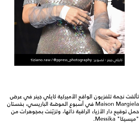
كايلي جينر - تصوير: tiziano.raw / @ppress_photography
تألقت نجمة تلفزيون الواقع الأميركية كايلي جينر في عرض
Maison Margiela في أسبوع الموضة الباريسي، بفستان
حمل توقيع دار الأزياء الراقية ذاتها، وتزيّنت بمجوهرات من
"ميسيكا" Messika.