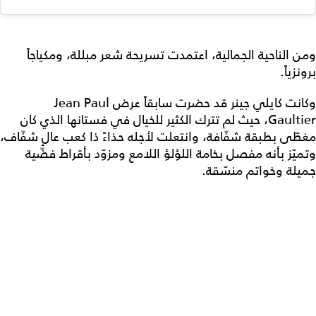
ومن الناحية الجمالية، اعتمدت تسريحة شعر مبللة، ومكياجاً
برونزياً.
وكانت كايلي جينر قد حضرت سابقاً عرض Jean Paul
Gaultier، حيث لم تترك الكثير للخيال في فستانها الذي كان
مغطّى بطبقة شفّافة، وانتعلت لأجله حذاءً ذا كعب عالٍ شفّاف،
وتميّز بأنه مفصل بخامة اللؤلؤ اللامع ومزوّد بأقراط فضّية
جميلة وخواتم منسّقة.