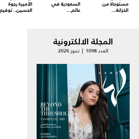
مستوحاة من
السعودية في
الأميرة رجوة
الخزانة...
عالم...
الحسين.. توقيع.
المجلة الالكترونية
العدد 1098 | تموز 2026