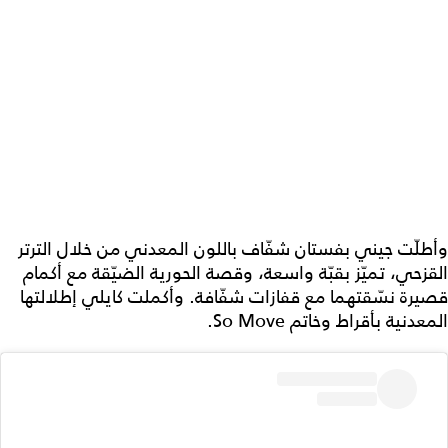
وأطلّت جيني بفستان شفّاف باللون المعدني من خلال الترتر
القزحي، تميّز بقبّة واسعة، وقصة الحورية الضيّقة مع أكمام
قصيرة نسّقتهما مع قفازات شفّافة. وأكملت كايلي إطلالتها
المعدنية بأقراط وخاتم So Move.