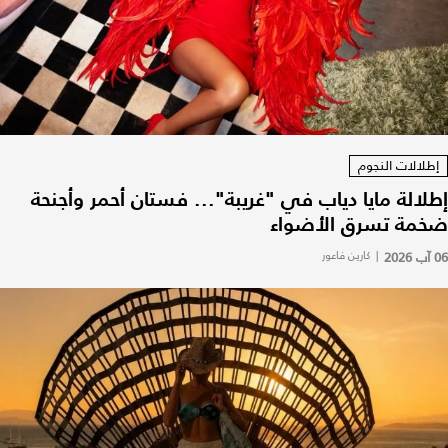
إطلالات النجوم
إطلالة مايا دياب في "غريبة"... فستان أحمر وأجنحة
ضخمة تسرق الأضواء
06 آب 2026
|
كارين فاعور