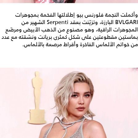
وأكملت النجمة فلورنس بيو إطلالتها الفخمة بمجوهرات
BVLGARI البارزة، وتزيّنت بعقد Serpenti الشهير من
المجوهرات الراقية، وهو مصنوع من الذهب الأبيض ومرصّع
بماستين مقطوعتين على شكل كمثرى بريانت ونسّقته مع عدد
من خواتم الألماس الفاخرة وأقراط مرصعة بالألماس.