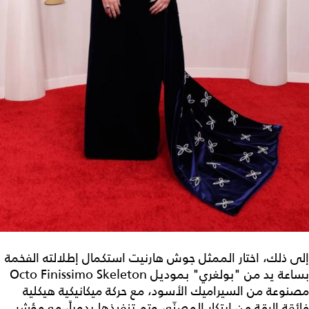
إلى ذلك، اختار الممثل جوش هارنيت استكمال إطلالته الفخمة
بساعة يد من "بولغري" بموديل Octo Finissimo Skeleton
مصنوعة من السيراميك الأسود، مع حركة ميكانيكية هيكلية
فائقة الرقة من ابتكار المصنّع، وتم تنفيذها يدوياً، مع مؤشر