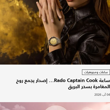
ساعات ومجوهرات
ساعة Rado Captain Cook... إصدار يجمع روح
المغامرة بسحر البريق
04 آب 2026