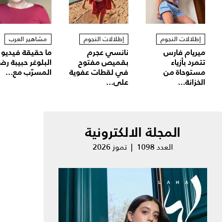
إطلالات النجوم
إطلالات النجوم
مشاهير العرب
ميريام فارس
نانسي عجرم
ما حقيقة فيديو
تتمرد بأزياء
بقميص مفتوح
البلوغر حبيبة رض
مستوحاة من
في لقطات عفوية
المسرّب مع...
الخزانة...
على...
المجلة الالكترونية
العدد 1098 | تموز 2026