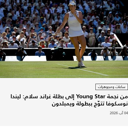
ساعات ومجوهرات
من نجمة Young Star إلى بطلة غراند سلام: ليندا
نوسكوفا تتوّج ببطولة ويمبلدون
04 آب 2026