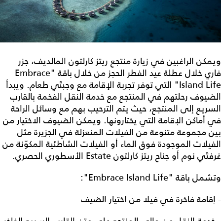
ويمكن الراغبين في زيارة منتجع ريتز كارلتون المالديف، جزر
فاري خلال عطلة عيد الفطر الحجز من خلال باقة "Embrace
Island Life" التي توفر تجربة الإقامة مع وجبتَي طعام. ويبدأ
الضيوف رحلتهم في المنتجع مع خدمة النقل الفخمة بالقارب
السريع إلى المنتجع، حيث يتم الترحيب بهم مع وسائل الراحة
في أماكن الإقامة التي يختارونها. ويمكن الضيوف الاختيار من
بين مجموعة متنوعة من الفيلات المنعزلة في الجزيرة مثل
الفيلات الموجودة فوق الماء أو الفيلات الشاطئية المكوّنة من
غرفتَي نوم أو جناح ريتز كارلتون Estate الأسطوري الحصري.
وتشمل باقة "Embrace Island Life":
- إقامة فاخرة في فيلا من اختيار الضيف