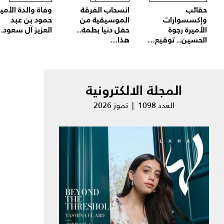
حقائب
انسحاب الفرقة
وفاة والدة الأمير
وإكسسوارات
الموسيقية من
حمود بن عبد
الأميرة رجوة
حفل دنيا بطمة..
العزيز آل سعود..
الحسين.. توقيع...
هذا...
المجلة الالكترونية
العدد 1098 | تموز 2026