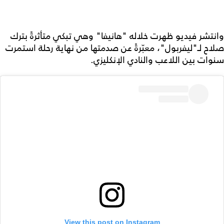
وانتشر فيديو ظهرت خلاله "هانيفا" وهي تبكي متأثرةً بترك
صلاح لـ"ليفربول"، معبّرةً عن صدمتها من نهاية رحلة استمرت
سنوات بين اللاعب والنادي الإنكليزي.
View this post on Instagram