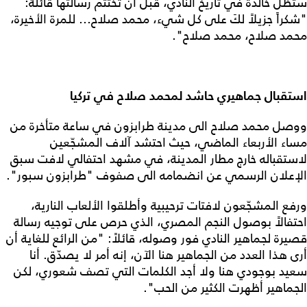
ستظل خالدة في تاريخ النادي، قبل أن تختتم رسالتها قائلةً:
"شكراً جزيلاً لكَ على كل شيء، محمد صلاح... للمرة الأخيرة،
محمد صلاح، محمد صلاح".
استقبال جماهيري حاشد لمحمد صلاح في تركيا
ووصل محمد صلاح الى مدينة طرابزون في ساعة متأخرة من
مساء الأربعاء الماضي، حيث احتشد آلاف المشجّعين
لاستقباله خارج مطار المدينة، في مشهد احتفالي لافت سبق
الإعلان الرسمي عن انضمامه الى صفوف "طرابزون سبور".
ورفع المشجّعون لافتات ترحيبية وأطلقوا الألعاب النارية،
احتفالاً بوصول النجم المصري، الذي حرص على توجيه رسالة
قصيرة لجماهير النادي فور وصوله، قائلاً: "من الرائع للغاية أن
أرى هذا العدد من الجماهير هنا الآن، إنه أمر لا يصدّق. أنا
سعيد بوجودي هنا ولا أجد الكلمات التي تصف شعوري، لكن
الجماهير أظهرت الكثير من الحب".