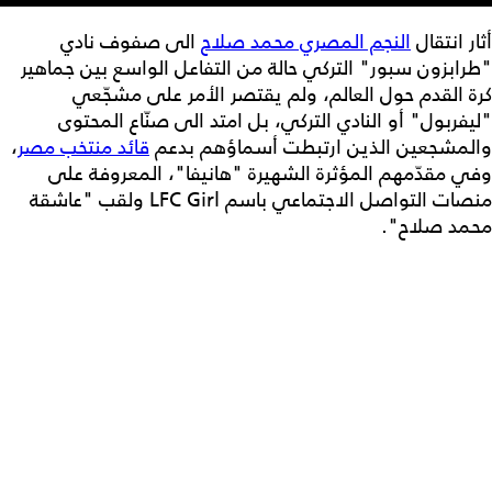
أثار انتقال
النجم المصري محمد صلاح
الى صفوف نادي
"طرابزون سبور" التركي حالة من التفاعل الواسع بين جماهير
كرة القدم حول العالم، ولم يقتصر الأمر على مشجّعي
"ليفربول" أو النادي التركي، بل امتد الى صنّاع المحتوى
والمشجعين الذين ارتبطت أسماؤهم بدعم
قائد منتخب مصر
،
وفي مقدّمهم المؤثرة الشهيرة "هانيفا"، المعروفة على
منصات التواصل الاجتماعي باسم LFC Girl ولقب "عاشقة
محمد صلاح".