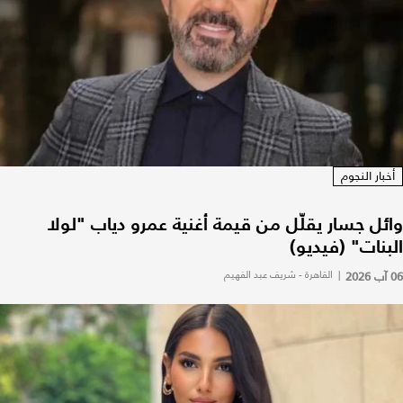
أخبار النجوم
وائل جسار يقلّل من قيمة أغنية عمرو دياب "لولا
البنات" (فيديو)
06 آب 2026
|
القاهرة - شريف عبد الفهيم