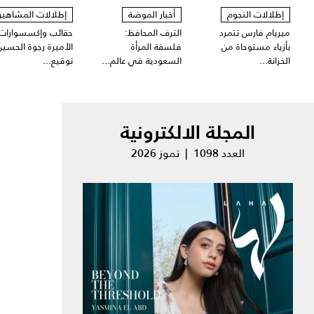
إطلالات النجوم
أخبار الموضة
إطلالات المشاهير
ميريام فارس تتمرد
الترف المحافظ:
حقائب وإكسسوارات
بأزياء مستوحاة من
فلسفة المرأة
الأميرة رجوة الحسين
الخزانة...
السعودية في عالم...
توقيع...
المجلة الالكترونية
العدد 1098 | تموز 2026