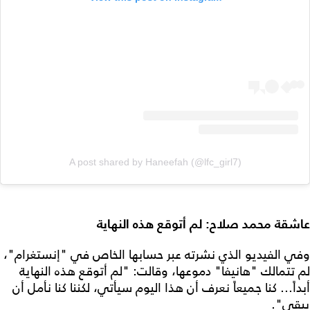
A post shared by Haneefah (@lfc_girl7)
عاشقة محمد صلاح: لم أتوقع هذه النهاية
وفي الفيديو الذي نشرته عبر حسابها الخاص في "إنستغرام"،
لم تتمالك "هانيفا" دموعها، وقالت: "لم أتوقع هذه النهاية
أبداً... كنا جميعاً نعرف أن هذا اليوم سيأتي، لكننا كنا نأمل أن
يبقى".