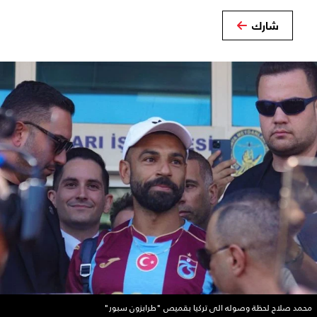
شارك
محمد صلاح لحظة وصوله الى تركيا بقميص "طرابزون سبور"