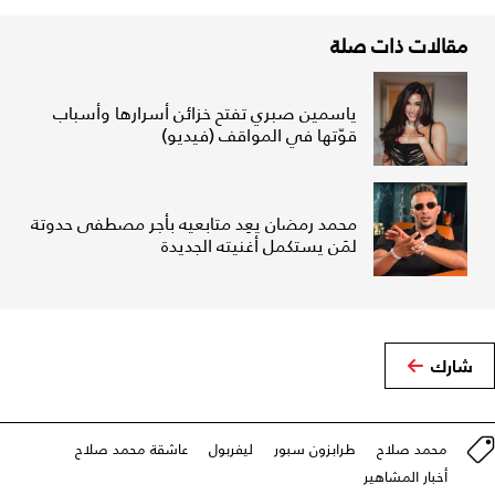
مقالات ذات صلة
ياسمين صبري تفتح خزائن أسرارها وأسباب
قوّتها في المواقف (فيديو)
محمد رمضان يعِد متابعيه بأجر مصطفى حدوتة
لمَن يستكمل أغنيته الجديدة
شارك
محمد صلاح
طرابزون سبور
ليفربول
عاشقة محمد صلاح
أخبار المشاهير