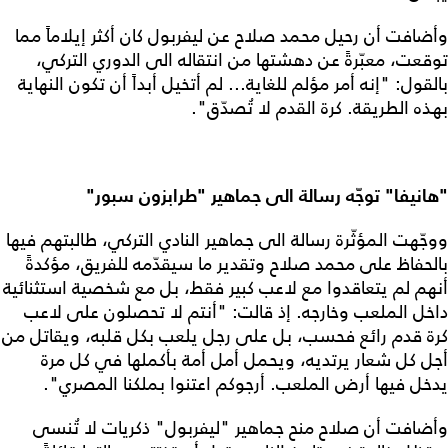
وأضافت أن رحيل محمد صلاح عن ليفربول كان أكثر إيلاماً مما
توقعت، معبّرةً عن دهشتها من انتقاله الى الدوري التركي،
بالقول: "إنه أمر مؤلم للغاية... لم أتخيل أبداً أن تكون النهاية
بهذه الطريقة. كرة القدم لا تُصدّق".
"هانيفا" توجّه رسالة الى جماهير "طرابزون سبور"
ووجّهت المؤثّرة رسالة الى جماهير النادي التركي، طالبتهم فيها
بالحفاظ على محمد صلاح وتقدير ما سيقدّمه للفريق، مؤكدةً
أنهم لم يتعاقدوا مع لاعب كبير فقط، بل مع شخصية استثنائية
داخل الملعب وخارجه. إذ قالت: "أنتم لا تحصلون على لاعب
كرة قدم رائع فحسب، بل على رجل يلعب بكل قلبه، ويقاتل من
أجل كل شعار يرتديه، ويحمل أمل أمة بأكملها في كل مرة
يدخل فيها أرض الملعب. أرجوكم اعتنوا بملكنا المصري".
وأضافت أن صلاح منح جماهير "ليفربول" ذكريات لا تُنسى