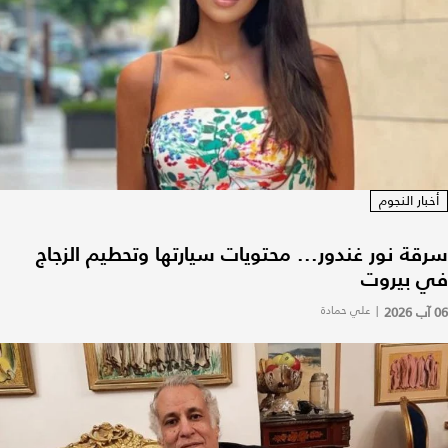
أخبار النجوم
سرقة نور غندور... محتويات سيارتها وتحطيم الزجاج
في بيروت
06 آب 2026
|
علي حمادة