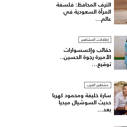
الترف المحافظ: فلسفة
المرأة السعودية في
عالم...
إطلالات المشاهير
حقائب وإكسسوارات
الأميرة رجوة الحسين..
توقيع...
مشاهير العرب
سارة خليفة ومحمود كهربا
حديث السوشيال ميديا
بعد...