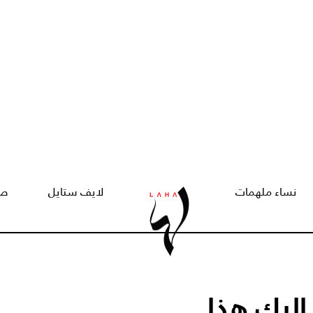
نساء ملهمات
لايف ستايل
صح
ليكِ هذا