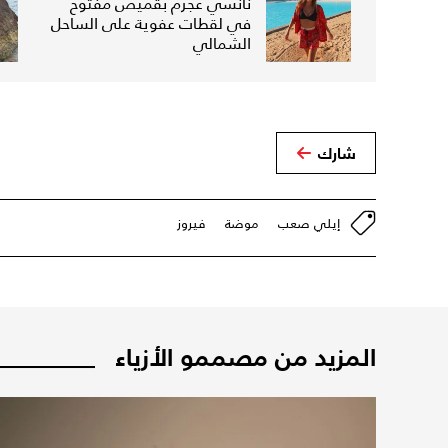
نانسي عجرم بقميص مفتوح
في لقطات عفوية على الساحل
الشمالي
شارك
إيلي صعب
موضة
فيروز
المزيد من مصممو الأزياء