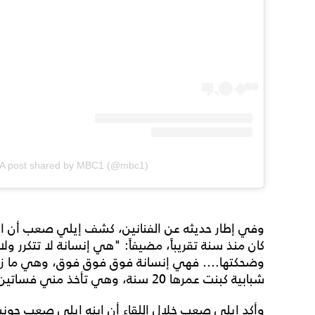
A post shared by MBC1 (@mbc1)
وفي إطار حديثه عن الفنانين، كشف إيلي صعب أن المرّ
كان منذ سنة تقريباً، مضيفاً: "هي إنسانة لا تتكرر ولا 
وضحكتها.... فهي إنسانة فوق فوق فوق، وهي ما زال
شبابية كبنت عمرها 20 سنة، وهي تأخذ مني فساتين من حوالى 30 سنة".
وأكد إيلي صعب خلال اللقاء أن ابنه إيلي صعب جوني