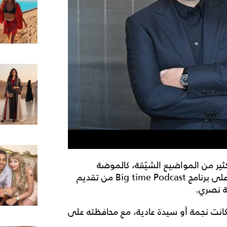
ثير من المواضيع الشيّقة، كالموضة
والسيدة فيروز وعلاقته مع المرأة، خلال حلوله ضيفاً على برنامج Big time Podcast من تقديم
ة نصري.
 كانت نجمة أو سيدة عادية، مع محافظته على