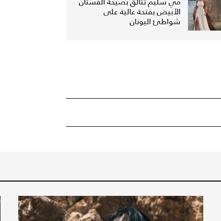
مي سليم تتألق بصيحة الفستان
الأبيض بفتحة عالية على
شواطئ اليونان