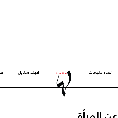
نساء ملهمات
لايف ستايل
صح
 المرأة