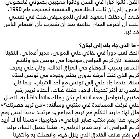
الفن. كانوا كباراً في السن وكانوا معجبين بصوتي فأعطوني
أغاني. إلى أن كانت انطلاقتي الحقيقية كمحترف عام 1990،
فبعد أن دخلت المعهد العالي للموسيقى قلت في نفسي
يجب أن أحترف الغناء، بخاصة بعد أن شعرت بأن اهتمام الناس
قد كبر.
- ما الذي جاء بك إلى لبنان؟
الحظ لعب دوراً في لقائي علي المولى، مدير أعمالي. التقينا
صدفة، كان كريم العراقي موجوداً في تونس هو وكاظم
الساهر بسبب الأوضاع في العراق آنذاك، وكان علي يعرف
كريم الذي كنت أعرفه بدوري بحكم وجوده في تونس لمدّة
سنة. عندما جاء علي إلى تونس مع أحد الشباب، ربما كان
عاصي لا أذكر تحديداً، لإحياء حفلة هناك، أعطاه كريم رقم
مكتبي ليتواصل معه لأنه لم يكن يملك هاتفاً خاصّاً به. اتصل
علي فردّت المساعدة في مكتبي وسألته: «من تريد حضرتك؟»
قال لها: «أريد التكلّم مع كريم العراقي» فردّت: «هذا ليس رقم
كريم، هذا رقم مكتب صابر الرباعي»، فجاوبها: «حسناً أنا لا أريد
كريم العراقي أنا أريد صابر الرباعي». هكذا حصل اللقاء، ترك
لي رقم هاتف الفندق الذي ينزل فيه، واتصلت به والتقينا