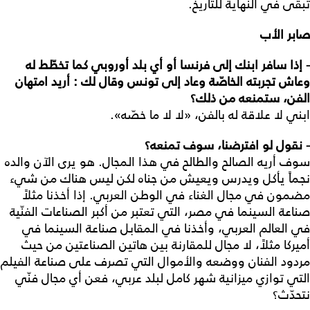
تبقى في النهاية للتاريخ.
صابر الأب
- إذا سافر ابنك إلى فرنسا أو أي بلد أوروبي كما تخطّط له
وعاش تجربته الخاصّة وعاد إلى تونس وقال لك : أريد امتهان
الفن، ستمنعه من ذلك؟
ابني لا علاقة له بالفن، «لا لا ما خصّه».
- نقول لو افترضنا، سوف تمنعه؟
سوف أريه الصالح والطالح في هذا المجال. هو يرى الآن والده
نجماً يأكل ويدرس ويعيش من جناه لكن ليس هناك من شيء
مضمون في مجال الغناء في الوطن العربي. إذا أخذنا مثلاً
صناعة السينما في مصر، التي تعتبر من أكبر الصناعات الفنّية
في العالم العربي، وأخذنا في المقابل صناعة السينما في
أميركا مثلاً، لا مجال للمقارنة بين هاتين الصناعتين من حيث
مردود الفنان ووضعه والأموال التي تصرف على صناعة الفيلم
التي توازي ميزانية شهر كامل لبلد عربي، فعن أي مجال فنّي
نتحدّث؟