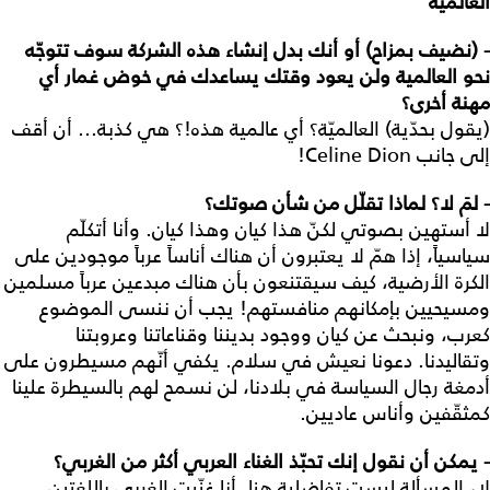
العالمية
- (نضيف بمزاح) أو أنك بدل إنشاء هذه الشركة سوف تتوجّه
نحو العالمية ولن يعود وقتك يساعدك في خوض غمار أي
مهنة أخرى؟
(يقول بحدّية) العالميّة؟ أي عالمية هذه!؟ هي كذبة... أن أقف
إلى جانب Celine Dion!
- لمَ لا؟ لماذا تقلّل من شأن صوتك؟
لا أستهين بصوتي لكنّ هذا كيان وهذا كيان. وأنا أتكلّم
سياسياً، إذا همّ لا يعتبرون أن هناك أناساً عرباً موجودين على
الكرة الأرضية، كيف سيقتنعون بأن هناك مبدعين عرباً مسلمين
ومسيحيين بإمكانهم منافستهم! يجب أن ننسى الموضوع
كعرب، ونبحث عن كيان ووجود بديننا وقناعاتنا وعروبتنا
وتقاليدنا. دعونا نعيش في سلام. يكفي أنّهم مسيطرون على
أدمغة رجال السياسة في بلادنا، لن نسمح لهم بالسيطرة علينا
كمثقّفين وأناس عاديين.
- يمكن أن نقول إنك تحبّذ الغناء العربي أكثر من الغربي؟
لا، المسألة ليست تفاضلية هنا. أنا غنّيت الغربي باللغتين