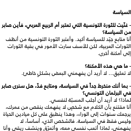
السياسة
- غنّيت للثورة التونسية التي تعتبر أم الربيع العربي، فأين صابر
من السياسة؟
أنا متابع جيّد للسياسة أكيد. وأعتبر الثورة التونسية من أنظف
الثورات العربية، لكن للأسف سارت الأمور في بقية الثورات
إلى أمكنة أخرى.
- ما هي هذه الأمكنة؟
لا تعليق... لا أريد أن يفهمني البعض بشكلٍ خاطئ.
- بما أنك منخرط جداً في السياسة، ومتابع فذّ، هل سنرى صابر
في البرلمان التونسي؟
لماذا؟ لا أريد أن أجلب المسبّة لنفسي.
أنا مقتنع بأن الكلام مع شخصٍ لا يفهمك ينقص من عمرك،
يرجعك سنوات إلى الوراء، وهذا ينطبق على كل ميادين الحياة
وليس فقط في السياسة. فالشخص الذي، أساساَ، لا
يفهمني، لماذا أتعب نفسي معه، وأتعرّق وينشف ريقي وأنا