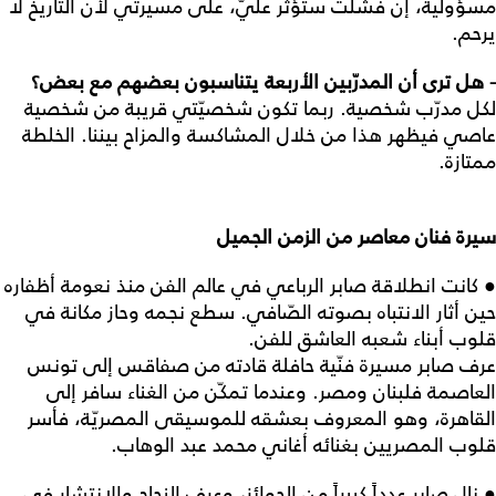
مسؤولية، إن فشلت ستؤثّر عليّ، على مسيرتي لأن التاريخ لا
يرحم.
- هل ترى أن المدرّبين الأربعة يتناسبون بعضهم مع بعض؟
لكل مدرّب شخصية. ربما تكون شخصيّتي قريبة من شخصية
عاصي فيظهر هذا من خلال المشاكسة والمزاح بيننا. الخلطة
ممتازة.
سيرة فنان معاصر من الزمن الجميل
● كانت انطلاقة صابر الرباعي في عالم الفن منذ نعومة أظفاره
حين أثار الانتباه بصوته الصّافي. سطع نجمه وحاز مكانة في
قلوب أبناء شعبه العاشق للفن.
عرف صابر مسيرة فنّية حافلة قادته من صفاقس إلى تونس
العاصمة فلبنان ومصر. وعندما تمكّن من الغناء سافر إلى
القاهرة، وهو المعروف بعشقه للموسيقى المصريّة، فأسر
قلوب المصريين بغنائه أغاني محمد عبد الوهاب.
● نال صابر عدداً كبيراً من الجوائز، وعرف النجاح والانتشار في