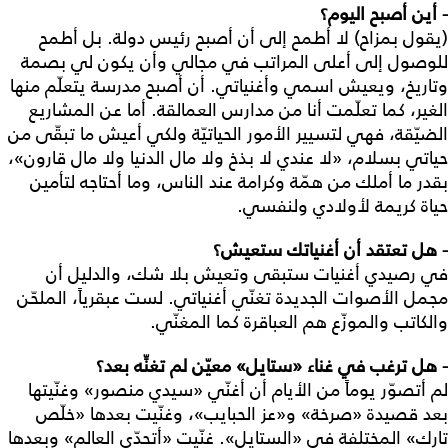
- أين أصبح اليوم؟
(يقول بمزاح) لا أطمح إلى أن أصبح رئيس دولة. بل أطمح
للوصول إلى أعلى المراتب في مجالي وأن يكون لي بصمة
وتاريخ، ويعيش اسمي وأغنياتي. أن أصبح مدرسة يتعلّم منها
الغير، كما تعلّمت أنا من مدارس العمالقة. أما عن المشاريع
الضيّقة، فهي لتسيير الأمور الحياتيّة ولكي أعيش ما تبقّى من
حياتي بسلام، «لا عندي لا بذخ ولا مال الدنيا ولا مال قارون»،
بقدر ما أملك من همّة وكرامة عند الناس، وما أحتاجه لتأمين
حياة كريمة لأولادي ولنفسي.
- هل تعتقد أن أغنياتك ستعيش؟
في رصيدي أغنيات ستبقى وتعيش بلا شك، والدليل أن
مجمل الأصوات الجديدة تغنّي أغنياتي. لست عبقرياً، الملحّن
والكاتب والموزّع هم العباقرة كما المغنّي.
- هل ترغب في غناء «ستايل» معيّن لم تغنِّه بعد؟
لم أتصوّر يوماً من الأيام أن أغنّي «سيدي منصور» وغنّيتها
بعد قصيدة «صرخة» و«عز الحبايب»، وغنّيت بعدها «خلّص
تارك» المختلفة في «الستايل». غنّيت «أتحدّى العالم» وبعدها