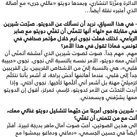
الدائرة وعزّزتا انتشاري، وبعدها دويتو «عاللي جرى» مع أصالة
الذي أعتبره نقلة أيضاً...
- في هذا السياق، نريد أن نسألك عن الدويتو. صرّحت شيرين
في مقابلة مع «لها» أنها تتمنّى أن تغنّي دويتو مع صابر
الرباعي، كذلك فعلت نجوى كرم خلال مؤتمر صحافي في
تونس، فماذا تقول في هذا الأمر؟
مهم. مهم جداً. صوت كصوت شيرين الذي أعشقه أتمنّى أن
أغنّي معه دويتو، الأمر نفسه بالنسبة الى نجوى. نجوى «حبيبة
قلبي»، هي بالنسبة إليّ من الأشخاص القريبين، بل القريبين
جداً إلى قلبي. عندما أهاتفها أحسّ براحة، لا أشعر بأننا نتكلّم
كزميليّ مهنة بل أشعر أني أكلّمها كأخيها. نجوى أختي. وإذا
أردت التحدّث عن الأمر كدويتو، كإسم، كمركز، أقول إن الدويتو
معها يشرّفني ويسعدني.
- شيرين ونجوى أعربتا عن حبّهما لتشكيل دويتو غنائي معك،
أنت مع من تتمنى أن تغنّي؟
الى هذين الصوتين، أحبّ صوت أمال ماهر بدرجة كبيرة. أفكّر
أيضاً في حسين الجسمي، «دماغي ودماغو بيمشوا مع