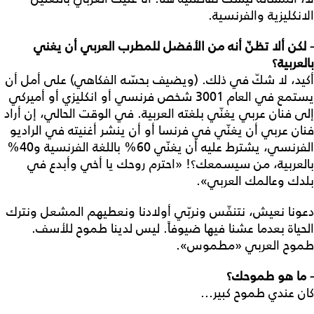
الانكليزية والفرنسية.
- لكن ألا تظنّ أنه من الأفضل للمطرب العربي أن يغني
بالعربية؟
أكيد، لا شكّ في ذلك. (ويضيف بحسّه الفكاهي) على أمل أن
يستمع في العام 3001 شخص فرنسي أو انكليزي أو أميركي
إلى فنان عربي يغنّي بلغته العربية. في الوقت الحالي، إن أراد
فنان عربي أن يغنّي في فرنسا أو أن ينشر أغنيته في الراديو
الفرنسي، يشترط عليه أن يغنّي 60% باللغة الفرنسية و40%
بالعربية، من سيسمعك؟! «احترم روحك يا أخي وأبدع في
بلدك وعالمك العربي».
دعونا نعيش، نتنفّس ونربّي أولادنا ونعطيهم المشعل ونترك
الحياة بعدما عشنا فيها ضيوفاً. ليس لدينا طموح للأسف.
طموح العربي «مطموس».
- ما هو طموحك؟
كان عندي طموح كبير...