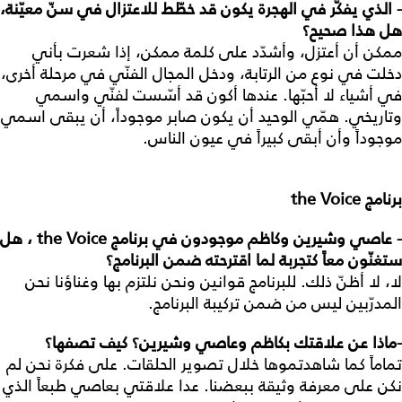
- الذي يفكّر في الهجرة يكون قد خطّط للاعتزال في سنّ معيّنة،
هل هذا صحيح؟
ممكن أن أعتزل، وأشدّد على كلمة ممكن، إذا شعرت بأني
دخلت في نوع من الرتابة، ودخل المجال الفنّي في مرحلة أخرى،
في أشياء لا أحبّها. عندها أكون قد أسّست لفنّي واسمي
وتاريخي. همّي الوحيد أن يكون صابر موجوداً، أن يبقى اسمي
موجوداً وأن أبقى كبيراً في عيون الناس.
برنامج
the Voice
- عاصي وشيرين وكاظم موجودون في برنامج
the Voice
، هل
ستغنّون معاً كتجربة لما اقترحته ضمن البرنامج؟
لا، لا أظنّ ذلك. للبرنامج قوانين ونحن نلتزم بها وغناؤنا نحن
المدرّبين ليس من ضمن تركيبة البرنامج.
-
ماذا عن علاقتك بكاظم وعاصي وشيرين؟ كيف تصفها؟
تماماً كما شاهدتموها خلال تصوير الحلقات. على فكرة نحن لم
نكن على معرفة وثيقة ببعضنا. عدا علاقتي بعاصي طبعاً الذي