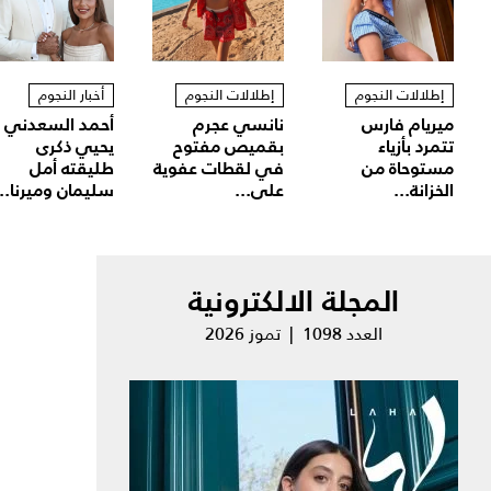
إطلالات النجوم
إطلالات النجوم
أخبار النجوم
ميريام فارس
نانسي عجرم
أحمد السعدني
تتمرد بأزياء
بقميص مفتوح
يحيي ذكرى
مستوحاة من
في لقطات عفوية
طليقته أمل
الخزانة...
على...
سليمان وميرنا...
المجلة الالكترونية
العدد 1098 | تموز 2026