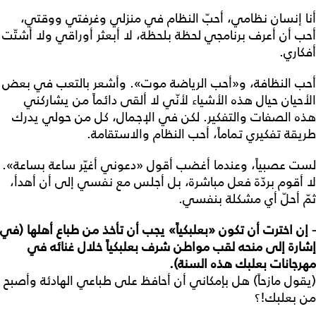
أنا إنسان نظامي، أحبّ النظام في منزلي وغرفتي ووقتي،
أحب أن أعرف برنامجي لحظة بلحظة، لا أبعثر أوراقي ولا أشتّت
أفكاري.
أحب النظافة، و«أحب الرياضة موت». وأشعر بالتعب في بعض
الأحيان حيال هذه الأشياء لأنّي لا ألقى دائماً من يشاركني
هذه الصفات والتفكير. لكن في الإجمال، كل من حولي يدرك
طريقة تفكيري تماماً، أحب النظام والاستقامة.
لست عصبياً، وعندما أغضب أقول «دعوني أغيّر ساعة بساعة».
لا أقوم بردّة فعل مباشرة، بل أجلس مع نفسي إلى أن أهدأ،
ثمّ أحلّ أي مشكلة بنفسي.
- إن اخترت أن تكون «بعلبكياً» يجب أن تأخذ من طباع أهلها (في
إشارة إلى منحه لقب مواطن شرف بعلبكياً خلال غنائه في
مهرجانات بعلبك هذه السنة).
(يقول مازحاً) هل بإمكاني أن أحافظ على طباعي الهادئة وأصبح
من بعلبك!؟