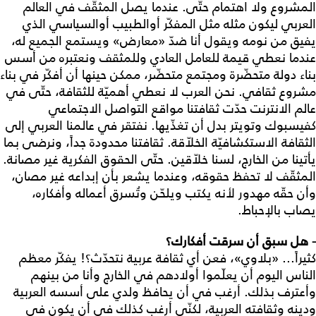
المشروع ولا اهتمام حتّى. عندما يصل المثقّف في العالم
العربي ليكون مثله مثل المفكّر أوالطبيب أوالسياسي الذي
يفيق من نومه ويقول أنا ضدّ «معارض» ويستمع الجميع له،
عندما نعطي قيمة للعامل العادي وللمثقف ونعتبره من أسس
بناء دولة متحضّرة ومجتمع متحضّر، ممكن حينها أن أفكّر في بناء
مشروع ثقافي. نحن العرب لا نعطي أهميّة للثقافة، حتّى في
عالم الانترنت حدّت ثقافتنا مواقع التواصل الاجتماعي
كفيسبوك وتويتر بدل أن تغذّيها. نفتقر في عالمنا العربي إلى
الثقافة الاستكشافيّة الخلاّقة. ثقافتنا محدودة جداً، ونرضى بما
يأتينا من الخارج، لسنا خلاّقين. حتّى الحقوق الفكرية غير مصانة.
المثقّف لا تحفظ حقوقه، وعندما يشعر بأن إبداعه غير مصان،
وأن حقّه مهدور لأنه يكتب ويلحّن وتُسرق أعماله وأفكاره،
يصاب بالإحباط.
- هل سبق أن سرقت أفكارك؟
كثيراً... «بلاوي»، فعن أي ثقافة عربية نتحدّث؟! يفكّر معظم
الناس اليوم أن يعلّموا أولادهم في الخارج وأنا من بينهم
وأعترف بذلك. أرغب في أن يحافظ ولدي على أسسه العربية
ودينه وثقافته العربية، لكنّي أرغب كذلك في أن يكون في