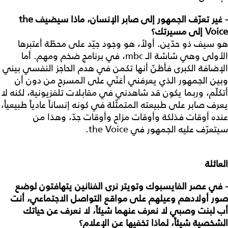
- غير تعرّف الجمهور إلى صابر الإنسان، ماذا سيضيف
the
Voice
إلى مسيرتك؟
هو سيف ذو حدّين. أولاً، هو وجود جيّد على محطّة أعتبرها
الأولى وهي شاشة الـ mbc، في برنامج ضخم ومهم. أما
الإضافة الكبرى فأظنّ أنها تكمن في هدم الحاجز النفسي بيني
وبين الجمهور الذي يعرفني أغنّي على المسرح من دون أن
أتكلّم، وربما يكون قد شاهدني في مقابلات تلفزيونية، لكنه لا
يعرف صابر على طبيعته المتمثّلة في كونه إنساناً عادياً طبيعياً،
عنده أوقات فذلكة وأوقات مزاح وأوقات جدّ، وهذا من
سيتعرّف عليه الجمهور في the Voice.
العائلة
- في عصر الفايسبوك وتويتر نرى الفنانين يتهافتون لوضع
صور أولادهم وعيلهم على مواقع التواصل الاجتماعي، أنت
أب لبنت وصبي لا نعرف عنهما شيئاً، لا نعرف عن حياتك
الشخصية شيئاً، لماذا تخفيها عن الإعلام؟