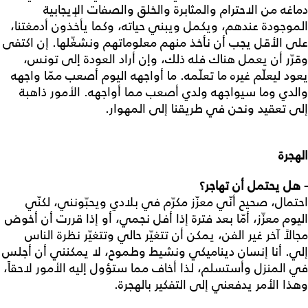
دماغه من الاحترام والمثابرة والخلق والصفات الإيجابية
الموجودة عندهم، ويكمل ويبني حياته، وكما يأخذون أدمغتنا،
على الأقل يجب أن نأخذ منهم معلوماتهم ونشغّلها. إن اكتفى
وقرّر أن يعمل هناك فله ذلك، وإن أراد العودة إلى تونس،
يعود ليعلّم غيره ما تعلّمه. ما أواجهه اليوم أصعب ممّا واجهه
والدي وما سيواجهه ولدي أصعب مما أواجهه. الأمور ذاهبة
إلى تعقيد ونحن في طريقنا إلى المهوار.
الهجرة
- هل يحتمل أن تهاجر؟
احتمال، صحيح أنّي معزّز مكرّم في بلادي ويحبّونني، لكنّي
اليوم معزّز، أمّا بعد فترة إذا أفل نجمي، أو إذا قررت أن أخوض
مجالاً آخر غير الفن، يمكن أن تتغيّر حالي وتتغيّر نظرة الناس
إلي. أنا إنسان ديناميكي ونشيط وطموح، لا يمكنني أن أجلس
في المنزل وأستسلم، لذا أخاف مما ستؤول إليه الأمور لاحقاً،
وهذا الأمر يدفعني إلى التفكير بالهجرة.