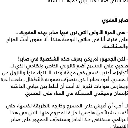
أما ابنتي صفاء فلا يزال عمرها 11 سنة.
صابر العفوي
- هي المرة الأولى التي نرى فيها صابر بهذه العفوية...
على فكرة، أنا في حياتي اليومية هكذا، أنا عفوي أحبّ المزاح
والمشاكسة.
- لكن الجمهور لم يكن يعرف هذه الشخصية في صابر!
صحيح، على المسرح أضع قانوني الخاص ونظامي الذي لا
أتجاوزه، أعتبر نفسي في مهمّة وعند الانتهاء منها والنزول عن
المسرح، أعود صابر الذي يتصرّف بعفوية كالأطفال، يلعب الكرة
ويمارس هوايات كثيرة. لا أحب أن أخلط بين حياتي الخاصّة
كإنسان ومهمّتي المتمثّلة في الغناء على المسرح.
لا أحب أن أعيش على المسرح وخارجه بالطريقة نفسها، حتى
أكسب شيئاً من هاجس الحرّية المحروم منها. الآن في هذا
البرنامج، سيختفي هذ الحاجز وسيتعرّف الجمهور على صابر
الإنسان.