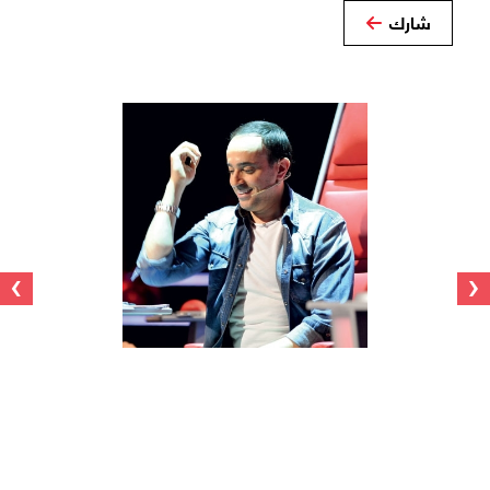
شارك
›
‹