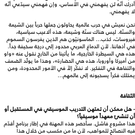
أدرك أنّه لن يفهمني في الأساس، وإن فهمني سيدّعي أنّه
لا يفهمني.
نحن نعيش في حرب عالمية يحاولون جعلها حرباً بين الشيعة
والسنّة. ليس هناك سنّة وشيعة، هذه ألاعيب سياسية،
فيروسات، كذب... الماسونيّون هم الذين يغرسون السموم
في أذهاننا. لأن الدماغ العربي محدود إلى درجة سخيفة جداً.
هذه هي السيطرة الخارجية، ما يأتينا من الخارج نقول عنه «واو
من أميركا وأوروبا، هذه هي الحضارة»، وهذا ما يولّد الضعف
والتفاهة في التفكير. لا نفكّر إلاّ في الأمور المحدودة، ومن
يمتلك فكراً يسحبونه إلى عالمهم...
الثقافة
- هل ممكن أن تمتهن التدريب الموسيقي في المستقبل أو
أن تنشئ معهداً موسيقياً؟
هذا مشروع فاشل. سأحصر هذه المهنة في إطار برنامج أقدّم
فيه النصائح للمواهب، لأن ما من مكسب من خلال هذا