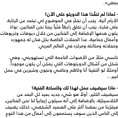
بعض».
- لماذا لم تنفّذا هذا الدويتو حتى الآن؟
الأيام آتية. يجب أن نفكّر في الموضوع كي نبتعد عن الرتابة.
على فكرة، يجب أن نخلق رابطاً فنّياً بيننا نحن الفنانين. نواة
يكون هدفها الإضافة إلى الفنانين من خلال ديوهات وتريوهات
وأعمال جماعية، عدا الحفلات الخاصة بكل فنان له جمهوره
وحفلاته ومكانته ومركزه في العالم العربي.
نانسي مثلاً من الأصوات الناعمة التي تستهويني، وهي
شكل من أشكال الدويتوهات التي يمكن أن يكون موجوداً.
أومثلاً لو التقينا أنا وكاظم وعاصي ونجوى وشيرين في عمل
كبير...
- ماذا سيضيف عمل كهذا لك وللساحة الفنية؟
سيضيف الكثير. أولاً هو شيء جديد بعيد كل البعد عن
الكلاسيكيّة، بالإضافة إلى أنه سيكون إيجابياً لنا نحن الفنانين،
فيقرّبنا من بعضنا أكثر على الصعيد الشخصي، كذلك يضيف
إلى الناس الذين سوف يستمعون إلى أعمال من هذا النوع