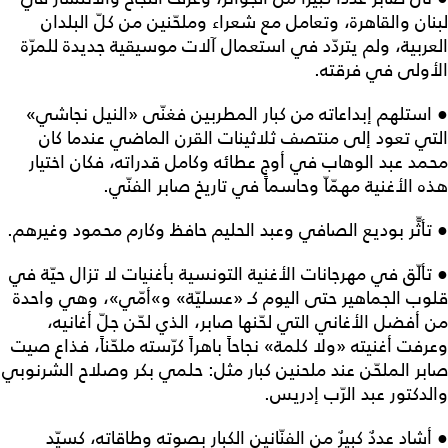
لبنان والقاهرة، وتعامل مع شعراء وملحّنين من كلّ البلدان
العربية، ولم يتردّد في استعمال آلات موسيقية جديدة للمرّة
الأولى في فرقته.
● استلهم إبداعاته من كبار المطربين فغنّى «النيل نجاشي»
التي تعود إلى منتصف ثلاثينات القرن الماضي عندما كان
محمد عبد الوهاب في أوج عطائه وكامل قدراته، فكان اختيار
هذه الأغنية مهمّاّ وحاسماً في تاريخ صابر الفنّي.
● تأثّّر بوديع الصافي وعبد الحليم حافظ وكارم محمود وغيرهم.
● تألّق في مهرجانات الأغنية التونسية بأغنيات لا تزال حيّة في
قلوب الجماهير حتى اليوم كـ «عسليّة» و»أمّي»، وهي واحدة
من أفضل الأغاني التي لحّنها صابر، الذي لحّن جلّ أغانيه،
وعرفت أغنيته «ولا كلمة» نجاحاً باهراً كرّسته ملحّناً، فذاع صيت
صابر الملحّن عند ملحنين كبار مثل: حلمي بكر وصلاح الشرنوبي
والدكتور عبد الرّب إدريس.
● أشاد عددٌ كبيرٌ من الفنّانين الكبار بصوته وطاقاته، كسيّد