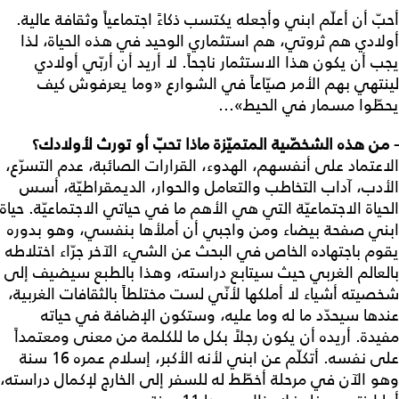
أحبّ أن أعلّم ابني وأجعله يكتسب ذكاءً اجتماعياً وثقافة عالية.
أولادي هم ثروتي، هم استثماري الوحيد في هذه الحياة، لذا
يجب أن يكون هذا الاستثمار ناجحاً. لا أريد أن أربّي أولادي
لينتهي بهم الأمر صيّاعاً في الشوارع «وما يعرفوش كيف
يحطّوا مسمار في الحيط»...
- من هذه الشخصّية المتميّزة ماذا تحبّ أو تورث لأولادك؟
الاعتماد على أنفسهم، الهدوء، القرارات الصائبة، عدم التسرّع،
الأدب، آداب التخاطب والتعامل والحوار، الديمقراطيّة، أسس
الحياة الاجتماعيّة التي هي الأهم ما في حياتي الاجتماعيّة. حياة
ابني صفحة بيضاء ومن واجبي أن أملأها بنفسي، وهو بدوره
يقوم باجتهاده الخاص في البحث عن الشيء الآخر جرّاء اختلاطه
بالعالم الغربي حيث سيتابع دراسته، وهذا بالطبع سيضيف إلى
شخصيته أشياء لا أملكها لأنّي لست مختلطاً بالثقافات الغربية،
عندها سيحدّد ما له وما عليه، وستكون الإضافة في حياته
مفيدة. أريده أن يكون رجلاً بكل ما للكلمة من معنى ومعتمداً
على نفسه. أتكلّم عن ابني لأنه الأكبر، إسلام عمره 16 سنة
وهو الآن في مرحلة أخطّط له للسفر إلى الخارج لإكمال دراسته،