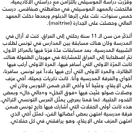
وقرّرت دراسة الموسيقى بالتزامن مع دراستي الأكاديمية،
فالتحقت بالمعهد الموسيقي في محافظتي صفاقس. درست
خمس سنوات، نلت على إثرها الدبلوم وبعدها دخلت المعهد
العالي وحصلت على الجدارة (maitrise).
أتذكّر من سن الـ 11 سنة رحلتي إلى العراق. كنت لا أزال في
المدرسة وكان هناك مسابقة بين المدارس في تونس لطلاب
الشبيبة المدرسية. بعد مسابقات عدّة فزنا فيها بالمراكز الأول،
تمّ اصطحابنا إلى العراق للمشاركة في مهرجان الطفولة هناك.
كانت المرّة الأولى التي أسافر فيها، المرة الأولى أركب فيها
الطائرة، والمرة الأولى التي أرى فيها بلاداً غير تونس. سافرنا،
أخواي والفرقة المدرسية وأنا. كانت ذكريات جميلة، أخي عزف
على الإيقاع، وغنّينا أنا وأخي الآخر ضمن الكورس وكان لي
وصلات صولو غنّيت فيها «فوق النخل» و»حالي حال» وبعض
القدود الحلبية. كما قمنا بعرضٍ يمثّل العرس التونسي التراثي.
هذه كانت أولى الحفلات التي أشارك فيها خارج تونس ضمن
فرقة مدرسية امتهن بعض أعضائها الفن، كمثل أخي الذي
امتهن العزف على الإيقاع، وهو يرافقني في كل حفلاتي.