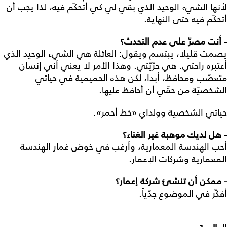
لأنها الشيء الوحيد الذي بقي لي كي أتحكّم فيه، لذا يجب أن
أتحكّم فيه حتى النهاية.
- أنت مصرّ على عدم التحدث؟
يصمت قليلاً، يبتسم ويقول: العائلة هي الشيء الوحيد الذي
أعتبره راحتي. هي حرّيّتي. وهذا الأمر لا يعني أني إنسان
متعصّب ومحافظ، أبداً، لكن هذه الحميمية في حياتي
الشخصيّة من حقّي أن أحافظ عليها.
حياتي الشخصية وولداي «خط أحمر».
- هل لديك موهبة غير الغناء؟
أحب الهندسة المعمارية، وأرغب في خوض غمار الهندسة
المعمارية وشركات الإعمار.
- ممكن أن تنشئ شركة إعمار؟
أفكّر في الموضوع جدّياً.