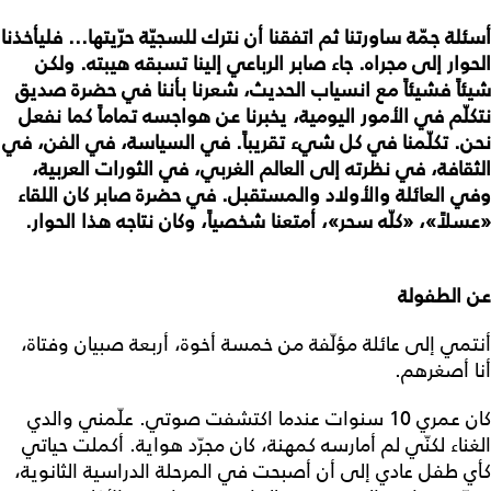
أسئلة جمّة ساورتنا ثم اتفقنا أن نترك للسجيّة حرّيتها... فليأخذنا
الحوار إلى مجراه. جاء صابر الرباعي إلينا تسبقه هيبته. ولكن
شيئاً فشيئاً مع انسياب الحديث، شعرنا بأننا في حضرة صديق
نتكلّم في الأمور اليومية، يخبرنا عن هواجسه تماماً كما نفعل
نحن. تكلّمنا في كل شيء تقريباً. في السياسة، في الفن، في
الثقافة، في نظرته إلى العالم الغربي، في الثورات العربية،
وفي العائلة والأولاد والمستقبل. في حضرة صابر كان اللقاء
«عسلاً»، «كلّه سحر»، أمتعنا شخصياً، وكان نتاجه هذا الحوار.
عن الطفولة
أنتمي إلى عائلة مؤلّفة من خمسة أخوة، أربعة صبيان وفتاة،
أنا أصغرهم.
كان عمري 10 سنوات عندما اكتشفت صوتي. علّمني والدي
الغناء لكنّي لم أمارسه كمهنة، كان مجرّد هواية. أكملت حياتي
كأي طفل عادي إلى أن أصبحت في المرحلة الدراسية الثانوية،