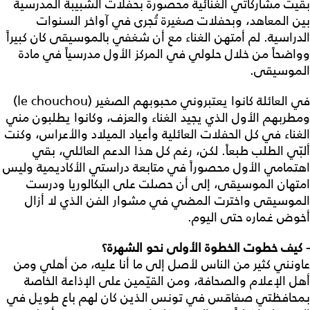
بقيت مشاركاتي الغنائية محصورة بحفلات الشبيبة المدرسية
بين المعاهد، وبحفلات صغيرة تُجرى في آواخر السنوات
الدراسية. لم أمتهن الغناء مع أن شغفي بالموسيقى كان كبيراً
وواضحاً من خلال حلولي في المركز الأول مدرسياً في مادة
الموسيقى.
في العائلة كانوا يعتبروني محبوبهم الصغير (le chouchou)
ومطربهم الأول الذي يجيد الغناء والعزف، وكانوا يطلبون مني
الغناء في كل الحفلات العائلية وأعياد الميلاد والأعراس، وكنت
ألبّي الطلب طبعاً. لكن، رغم كل هذا الدعم العائلي، بقي
اهتمامي الأول محصوراً في متابعة دراستي الأكاديمية وليس
امتهان الموسيقى، إلى أن حصلت على البكالوريا ودرست
الموسيقى واخترت المضي في مشوار الفن الذي لا أزال
أخوض غماره حتى اليوم.
- كيف خطوت الخطوة الأولى نحو الشهرة؟
عاونني كثير من الناس لأصل إلى ما أنا عليه، من أهلي ومن
أهل الإعلام والصحافة، ومن القيّمين على الإذاعة الخاصة
بمحافظتي صفاقس في تونس الذين كان لهم باع طويل في