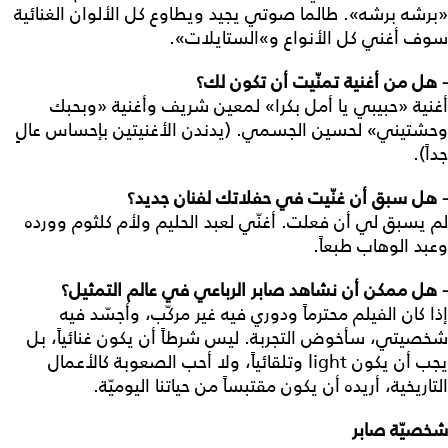
«برشه برشه». طالما صوتي يجيد ويطاوع كل الألوان الغنائية
سوف أغني كل الأنواع و»الستايلات».
- هل من أغنية تمنّيت أن تكون لك؟
أغنية «حبيبي يا أمل بكرا» لمعين شريف وأغنية «وبحبك
وحشتيني» لحسين الجسمي. (يدندن الأغنيتين بإحساس عالٍ
جداً).
- هل سبق أن غنّيت في حفلاتك لفنان جديد؟
لم يسبق لي أن فعلت. أغنّي لعبد الحليم ولأم كلثوم وورده
وعبد الوهاب طبعاً.
- هل ممكن أن نشاهد صابر الرباعي في عالم التمثيل؟
إذا كان الفيلم محترماً ودوري فيه غير مركّب، وأجسّد فيه
شخصيتي، سأخوض التجربة. ليس شرطاً أن يكون غنائياً، بل
يجب أن يكون light وتلقائياً، ولا أحب الصعوبة كالأعمال
التاريخية، أريده أن يكون مقتبساً من حياتنا اليوميّة.
شخصيّة صابر