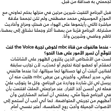
تجمعني به صداقة من قبل.
قبل البرنامج التقيت شيرين مرتين في منزلها بحكم تعاوني مع
الموزّع الموسيقي محمد مصطفى ولم تكن تجمعنا علاقة
مباشرة كالتي رأيتموها على الهواء من ضحكٍ ومزاح وأحاديث
مشتركة. البرنامج قرّبنا من بعضنا أكثر وجعلنا نشتاق إلى بعضنا،
كاظم وعاصي وشيرين وأنا.
- عندما هاتفوك من قناة
mbc
لخوض تجربة
the Voice
كنت
تتوقّع أن تسير الأمور على هذا النحو؟
لست من الأشخاص الذين يكثرون الظهور على الشاشات
كمقدّم أو كعضو لجنة تحكيم أو كمدرّب، لأن تجارب سابقة
لفنانين أثبتت أن لها حسناتها كما سيئاتها، لذا عندما هاتفني
علي، مدير أعمالي، وأخبرني عن عرض mbc طلبت منه أن
يرسل لي كل شاردة وواردة عن البرنامج، وكل ما يتوجّب عليّ
فعله كي أحسن أخذ القرار. عند مراجعتي الملفّ اقتنعت بأن
في البرنامج شيئاً منّي، يمكنني أن أساعد المشاركين وأن
أعطيهم من تجربتي المتواضعة. كما أني أحب أن أستمع إلى
الأصوات الجميلة وأحبّ روح المنافسة، أعتبر نفسي أمام