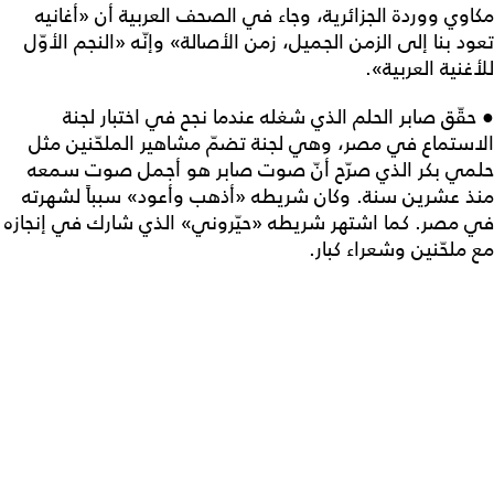
مكاوي ووردة الجزائرية، وجاء في الصحف العربية أن «أغانيه
تعود بنا إلى الزمن الجميل، زمن الأصالة» وإنّه «النجم الأوّل
للأغنية العربية».
● حقّق صابر الحلم الذي شغله عندما نجح في اختبار لجنة
الاستماع في مصر، وهي لجنة تضمّ مشاهير الملحّنين مثل
حلمي بكر الذي صرّح أنّ صوت صابر هو أجمل صوت سمعه
منذ عشرين سنة. وكان شريطه «أذهب وأعود» سبباً لشهرته
في مصر. كما اشتهر شريطه «حيّروني» الذي شارك في إنجازه
مع ملحّنين وشعراء كبار.