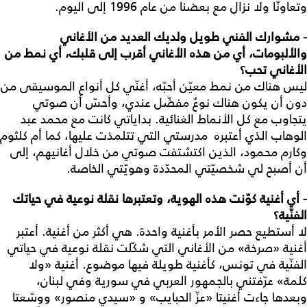
وتعاونّا ولا نزال مع بعضنا من عام 1996 إلى اليوم.
- مشوارك الفني طويل ولديك العديد من الأغاني
والألبومات، أي من هذه الأغاني أقرب إلى قلبك، أي نمط من
الأغاني تحب؟
ليس هناك من نمط معيّن أحبّه، أغنّي كل أنواع الموسيقى من
دون أن يكون هناك نوعٌ مفضّل عندي، وأحسّ أن صوتي
يتجاوب مع كل الأنماط الغنائية. بداياتي كانت مع محمد عبد
الوهاب الذي أعتبره مدرستي التي تتلمذت عليها، كما أم كلثوم
وكارم محمود، الذين اكتشتفت صوتي من خلال أغانيهم، إلى
أن أصبح لي شخصيّتي المحدّدة وهويّتي الخاصة.
- أي أغنية كوّنت هذه الهوية، وتعتبرها نقلة نوعية في حياتك
الفنّية؟
لا أستطيع حصر الأمر بأغنية واحدة. هي أكثر من أغنية. أعتبر
أغنية «صرخة» من الأغاني التي شكّلت نقلة نوعية في حياتي
الفنّية في تونس، كأغنية طويلة فيها موضوع. أغنية «ولا
كلمة» عرّفتني بالجمهور العربي في سورية وفي لبنان،
وبعدها جاءت أغنيتا «عزّ الحبايب» و «سيدي منصور» ووسّعتا