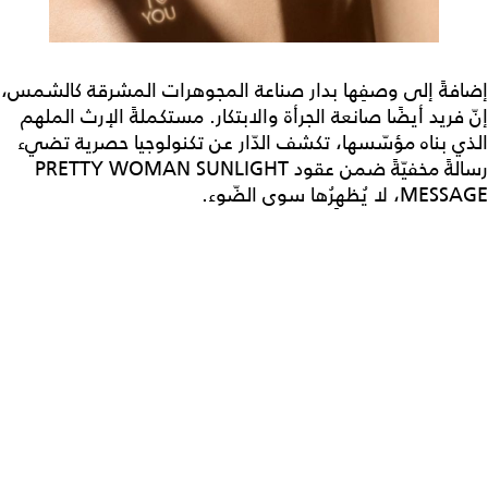
إضافةً إلى وصفِها بدار صناعة المجوهرات المشرقة كالشمس،
إنّ فريد أيضًا صانعة الجرأة والابتكار. مستكملةً الإرث الملهم
الذي بناه مؤسّسها، تكشف الدّار عن تكنولوجيا حصرية تضيء
رسالةً مخفيّةً ضمن عقود PRETTY WOMAN SUNLIGHT
MESSAGE، لا يُظهِرُها سوى الضّوء.