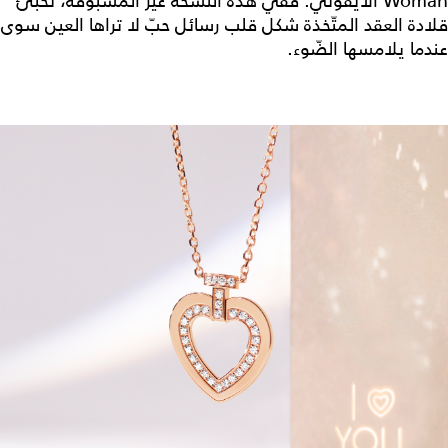
Woman الأيقوني: ففي هذه النسخة غير المسبوقة، تخبّئ
قلادة العقد المتّخذة شكل قلب رسائل حبّ لا تراها العين سوى
عندما يلامسها الضّوء.