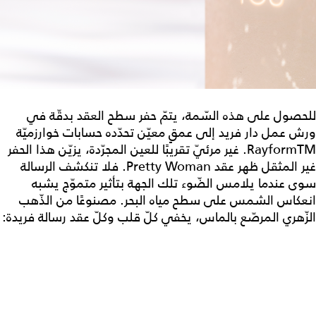
للحصول على هذه السّمة، يتمّ حفر سطح العقد بدقّة في
ورش عمل دار فريد إلى عمقٍ معيّن تحدّده حسابات خوارزميّة
RayformTM. غير مرئيّ تقريبًا للعين المجرّدة، يزيّن هذا الحفر
غير المثقل ظهر عقد Pretty Woman. فلا تنكشف الرسالة
سوى عندما يلامس الضّوء تلك الجهة بتأثير متموّج يشبه
انعكاس الشمس على سطح مياه البحر. مصنوعًا من الذّهب
الزّهري المرصّع بالماس، يخفي كلّ قلب وكلّ عقد رسالة فريدة: