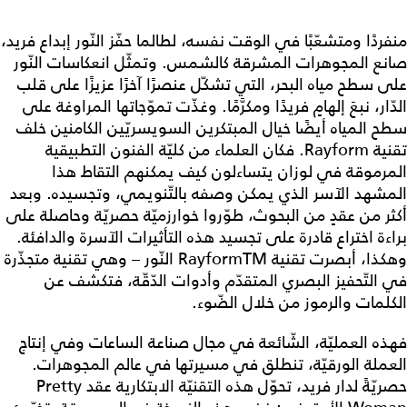
منفردًا ومتشعّبًا في الوقت نفسه، لطالما حفّز النّور إبداع فريد،
صانع المجوهرات المشرقة كالشمس. وتمثّل انعكاسات النّور
على سطح مياه البحر، التي تشكّل عنصرًا آخرًا عزيزًا على قلب
الدّار، نبعَ إلهامٍ فريدًا ومكرَّمًا. وغذّت تموّجاتها المراوغة على
سطح المياه أيضًا خيال المبتكرين السويسريّين الكامنين خلف
تقنية Rayform. فكان العلماء من كليّة الفنون التطبيقية
المرموقة في لوزان يتساءلون كيف يمكنهم التقاط هذا
المشهد الآسر الذي يمكن وصفه بالتّنويمي، وتجسيده. وبعد
أكثر من عقدٍ من البحوث، طوّروا خوارزميّة حصريّة وحاصلة على
براءة اختراع قادرة على تجسيد هذه التأثيرات الآسرة والدافئة.
وهكذا، أبصرت تقنية RayformTM النّور – وهي تقنية متجذّرة
في التّحفيز البصري المتقدّم وأدوات الدّقّة، فتكشف عن
الكلمات والرموز من خلال الضّوء.
فهذه العمليّة، الشّائعة في مجال صناعة الساعات وفي إنتاج
العملة الورقيّة، تنطلق في مسيرتها في عالم المجوهرات.
حصريّةً لدار فريد، تحوّل هذه التقنيّة الابتكارية عقد Pretty