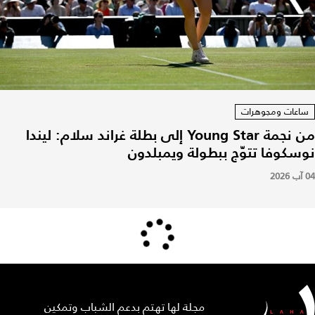
ساعات ومجوهرات
من نجمة Young Star إلى بطلة غراند سلام: ليندا
نوسكوفا تتوّج ببطولة ويمبلدون
04 آب 2026
مجلة لها تهتم بدعم الشباب وتمكين