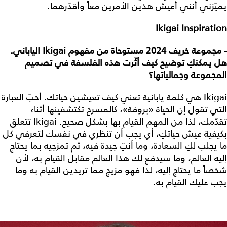
يميّزني أنني أعيش هذين الأمرين معاً وأقدّرهما.
Ikigai Inspiration
- مجموعة خريف 2024 مستوحاة من مفهوم Ikigai الياباني.
هل يمكنكِ توضيح كيف أثّرت هذه الفلسفة في تصميم
المجموعة وجمالياتها؟
Ikigai هي كلمة يابانية تعني كيف تعيشين حياتكِ. أحبّ العبارة
التي تقول إن الحياة «بروفة»، كالمسرح تكتشفينها أثناء
تقدّمك، لذا من المهم القيام بها بشكل صحيح. Ikigai تتعلق
بكيفية عيش حياتكِ، أي يجب أن تنظري في نفسك لتعرفي كل
ما يجلب لكِ السعادة، وما أنتِ جيدة فيه، ثم تمزجيه بما يحتاج
إليه العالم، وما سيدفع لكِ هذا العالم مقابل القيام به، لأن
شخصاً ما يحتاج إليه، لذا فهو مزيج مما تريدين القيام به وما
يجب عليكِ القيام به.