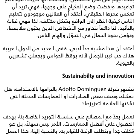
تجاعيدها ورفضت وضع المكياج على وجهها، فهي تريد أن
تعكس عمرها الحقيقي. أعتقد أن الفنانين موجودون لتعليم
الناس كيفية النظر إلى الواقع بشكل مختلف، لذا فهي فنانة
بالتأكيد. كنا دائماً نتحاور مع الأشخاص الذين يحبّون ملابسنا،
ونؤمن بقوة الجمال في التحوّل وإلهام الناس.
أعتقد أن هذا مشابه جداً لدبي، ففي العديد من الدول العربية
هناك حب كبير للجمال لأنه يوقظ الحواس ويجعلكِ تشعرين
بالحيوية.
Sustainabilty and innovation
تشتهر شركة Adolfo Domínguez بالتزامها بالاستدامة، هل
يمكنك وصف بعض المبادرات أو الممارسات الحديثة التي
نفّذتها العلامة لتعزيزها؟
نعمل بجدّ مع المصانع على سلسلة التوريد الخاصة بنا، بهدف
الحصول على أفضل الممارسات. الأمر ليس سهلاً، بل هو
مُكلف جداً ويتطلب الرغبة للقيام به. بالنسبة إلينا، هذا العمل