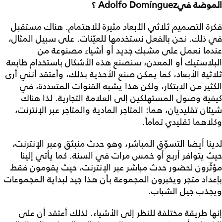
الموضة فيAdolfo Domínguez ؟
فكرة التصميم ثلاثي الأبعاد مثيرة للاهتمام. هناك مستقبل
في ذلك. نحن بالفعل نستخدمها للعيّنات. على سبيل المثال،
عندما نعمل على مشبك جديد أو أشياء مصنوعة من
البلاستيك أو المعدن، سنصنع هذه الأشكال باستخدام طابعة
ثلاثية الأبعاد، كما يمكن صنع الأحذية بذلك، وأعتقد أنني أرى
الكثير من الابتكار، ولكن هذا يشبه القنوات المتعددة، في
كيفية وصول المستهلكين إلى العلامة التجارية. لذا هناك
شيئان تقليديان، هما: المتاجر المادية والمتاجر عبر الإنترنت،
وكلاهما تقليدي تماماً.
لدينا أيضاً التسوّق المباشر، وهو حدث منبثق وعبر الإنترنت،
حيث يتوافر أربع أو خمس مرات في السنة. كما يأتي إلينا
مؤثّرون لحضور حدث مباشر عبر الإنترنت، حيث يقومون فقط
بإعداد متجر ويخبرون المجموعة بأن هذا جيد لبداية المجموعات
ويجذب جيل الشباب.
إنها طريقة مختلفة للنظر إلى الأشياء. لذلك أعتقد أن على