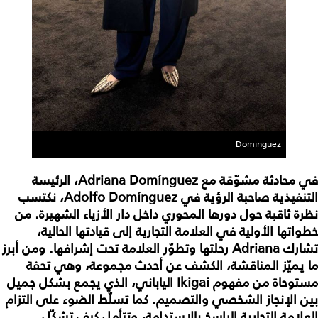
Dominguez
في محادثة مشوّقة مع Adriana Domínguez، الرئيسة
التنفيذية صاحبة الرؤية في Adolfo Domínguez، نكتسب
نظرة ثاقبة حول دورها المحوري داخل دار الأزياء الشهيرة. من
خطواتها الأولية في العلامة التجارية إلى قيادتها الحالية،
تشارك Adriana رحلتها وتطوّر العلامة تحت إشرافها. ومن أبرز
ما يميّز المناقشة، الكشف عن أحدث مجموعة، وهي تحفة
مستوحاة من مفهوم Ikigai الياباني، الذي يجمع بشكل جميل
بين الإنجاز الشخصي والتصميم. كما تسلّط الضوء على التزام
العلامة التجارية الراسخ بالاستدامة، وتتأمل كيف تشكّل