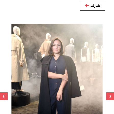
شارك
›
‹