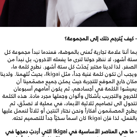
- كيف يُترجم ذلك إلى المجموعة؟
بما أننا علامة تجارية تُعنى بالموضة، فعندما نبدأ مجموعة كل
ستة أشهر، لا ننظر حولنا لنرى ما يفعله الآخرون، بل نبدأ من
الصفر. لذا لدينا مختبر يُحدّث كل ستة أشهر. نطرح كلمة ما،
ويجب أن تكون كلمة غنية جداً، مثل Ikigai، بحيث تُلهمنا. ولدينا
مكان خارج الموقع للتجربة حيث يمكن جميع مصمّمينا أن
يعيشوا الكلمة في أجسادهم، ثم يكون أمامهم أسبوعان
للخروج والتجريب بأشكال وألوان وجعلها مجرد مادة. هذه الكلمة
تتحول الى تصاميم ثلاثية الأبعاد، في عملية لا تصدَّق، ثم
يطرح المصمّمون أفكاراً ونحن نختار اثنتين أو ثلاثاً لنعمل عليها
بالفعل، لذا فإن Ikigai كان اسماً سخيّاً جداً للتصميم تحته.
- ما هي العناصر الأساسية في Ikigai التي أردتِ دمجها في