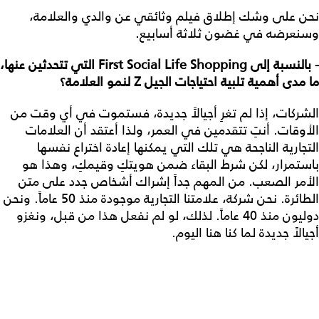
نحن على وشك إطلاق فيلم وثائقي عن والدي والعلامة،
وسنعرضه في غضون ثلاثة أسابيع.
- بالنسبة إلى First Social Life Shopping التي تتحدثين عنها،
ما مدى أهمية تلبية احتياجات الجيل Z لنمو العلامة؟
الشركات، إذا لم تغرِ أجيالاً جديدة، فستموت في أي وقت من
الأوقات. أنتِ تتقدمين في العمر، ولذا أعتقد أن العلامات
التجارية الناجحة هي تلك التي يمكنها إعادة اختراع نفسها
باستمرار، لكن شرط البقاء ضمن هويتكِ وقيمكِ، وهذا هو
الأمر الصعب. من المهم جداً إشراك أشخاص جدد على متن
الطائرة. نحن شركة، علامتنا التجارية موجودة منذ 50 عاماً. ونحن
دوليون منذ 40 عاماً. لذلك، لو لم نفعل هذا من قبل، ونغزو
أجيالاً جديدة لما كنا هنا اليوم.