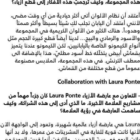
هذه المجموعة، وكيف ترجمتِ هذه الأفكار إلى قطع أزياء؟
أعتقد أن نظام الألوان أتى أكثر حياديةً من أي وقت مضى،
لأنني أعتقد أن اليابان تجلب لكِ شيئاً بسيطاً وأكثر صمتاً
وهدوءاً. هناك الكثير من الألوان الكريمية في المجموعة
والأسود والرمادي والبيج... لدينا أيضاً قطع كبيرة الحجم مثل
أنواع الكيمونو الخاصة باليابانيين، لكن الكيمونو عندنا يتميز
بقماش أبيض يتخلّله خط أسود مطليّ، هذا بالإضافة الى
معطف الترنش. في هذه المجموعة، الملابس مصنوعة
عموماً من قطع مختلفة من القماش.
Collaboration with Laura Ponte
- التعاون مع عارضة الأزياء Laura Ponte كان جزءاً مهماً من
مشاريع العلامة الأخيرة. ما الذي أدى إلى هذه الشراكة، وكيف
ساهمت العارضة في رؤية العلامة؟
Laura هي عارضة أزياء عالمية شهيرة، وتعود إلى الواجهة الآن
لأنها كانت قوية للغاية في العشرينات من عمرها، ولا بد أنها
باتت اليوم في سنّ الخمسين. واللافت أنها قررت العودة مع