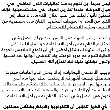
ليس جديداً، بل نقوم به منذ ثمانينيات القرن الماضي. في
مجال الموضة، عندما تختارين المواد التي ستستخدمينها، فإنك
تُحدثين تأثيراً، لذلك نحن نحب الكتّان، لأنه مادة لا تحتاج إلى
الكثير من الماء أو المبيدات الحشرية. الكتان مادة مستخرَجة من
الطبيعة ومثيرة للاهتمام للاستخدام.
وأعتقد أن من المهم جعل الناس يدركون أن أفضل شيء
يمكنهم القيام به من أجل الاستدامة هو استهلاك الأقل،
ولكن الاستهلاك بشكل أفضل، أي أن تتمتع الملابس بالجودة
العالية لتدوم مع مرور الوقت، ولا تتلاشى ألوانها بعد غسلها،
وتكون خياطتها متينة لئلا تتمزّق أثناء الغسيل.
ويجب ألاّ ننسى الجماليات، إذ لا يمكن اتباع اتجاهات مجنونة
ستعجبكِ لبضعة أشهر ثم لا يمكنك النظر إليها مرة أخرى
وترمينها في زاوية خزانة ملابسك. لذلك نصمّم بطريقة خالدة،
لأننا نعتقد أن الخلود والجودة والموضة البطيئة والأشياء التي
تدوم هي أفضل شيء يمكننا القيام به من أجل الاستدامة.
- بأي الطرق تتخيّلين أن التكنولوجيا والابتكار يشكّلان مستقبل