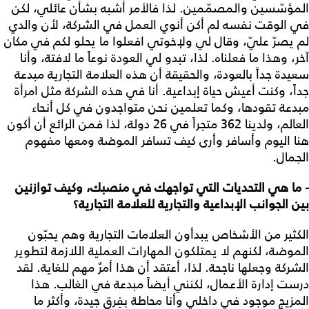
المؤسّسين والمصمّمين. لذا فالأمر أشبه بشأن عائلي، لكن
في الوقت نفسه لم أكن أنوي العمل في الشركة، لأن والدي
لم يصرّ عليّ، وقال لي ولإخوتي افعلوا ما يحلو لكم في مكان
آخر، وهذا ما فعلناه. لذا، تبدو لي العودة نوعاً ما لافتة، وأنا
سعيدة جداً بالعودة، والحقيقة أن هذه العلامة التجارية مبدعة
جداً، وكنت أعيش حياة إبداعية. أنا في هذه الشركة مثل امرأة
مبدعة تقودها، وكما تعلمين نحن متواجدون في كل أنحاء
العالم، ولدينا 362 متجراً في 26 دولة، لذا فمن الرائع أن أكون
هنا اليوم وأسافر وأرى كيف تسافر الموضة ومعها مفهوم
الجمال.
- ما هي التحديات التي تواجهك في منصبك، وكيف توازنين
بين الجوانب الإبداعية والتجارية للعلامة التجارية؟
الكثير من الأشخاص يبدأون العلامات التجارية وهم يحبّون
الموضة، لكنهم لا يمتلكون المهارات العملية اللازمة لتطوير
الشركة وجعلها ناجحة. لذا، أعتقد أن هذا أمرٌ مهم للغاية. لقد
درست إدارة الأعمال، لكنني أيضاً مبدعة في الغالب. هذا
المزيج موجود في داخلي وأنا محاطة بفِرق جيدة، وأكثر ما