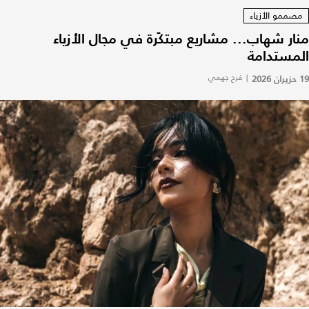
مصممو الأزياء
منار شهاب... مشاريع مبتكَرة في مجال الأزياء
المستدامة
19 حزيران 2026
|
فرح جهمي