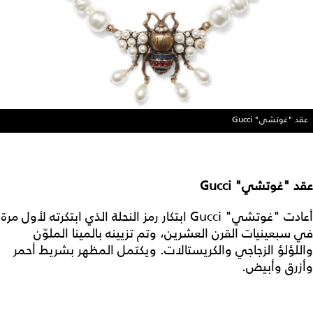
عقد "غوتشي" Gucci
عقد "غوتشي" Gucci
أعادت "غوتشي" Gucci ابتكار رمز النحلة الذي ابتكرته لأول مرة
في سبعينيات القرن العشرين، وتم تزيينه بالمينا الملوّن
واللؤلؤ الزجاجي والكريستالات. ويكتمل المظهر بشريط أحمر
وأزرق وأبيض.