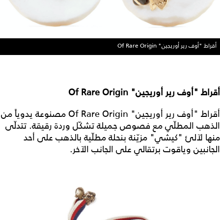
أقراط "أوف رير أوريجين" Of Rare Origin
أقراط "أوف رير أوريجين" Of Rare Origin
أقراط "أوف رير أوريجين" Of Rare Origin مصنوعة يدوياً من
الذهب المطلّي مع فصوص جميلة تشكّل وردة رقيقة. تتدلّى
منها لآلئ "كيشي" مزيّنة بنحلة مطلّية بالذهب على أحد
الجانبين وياقوت برتقالي على الجانب الآخر.