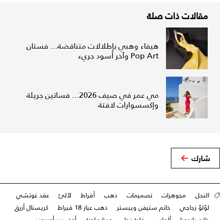
مقالات ذات صلة
هيفاء وهبي بإطلالات متناقضة... فستان
Pop Art وآخر أسود جريء
مي عمر في صيف 2026... فساتين جريئة
وإكسسوارات لافتة
شارك
النحل
مجوهرات
تصميمات
ذهب
أقراط
لآلئ
عقد غوتشي
لؤلؤ زجاجي
خاتم ستيفن ويبستر
ذهب عيار 18 قيراط
كريستال أزرق
خاتم باندورا
ألماس
خلية نحل
مينا ملونة
أوف رير أوريجين