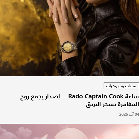
ساعات ومجوهرات
ساعة Rado Captain Cook... إصدار يجمع روح
المغامرة بسحر البريق
04 آب 2026