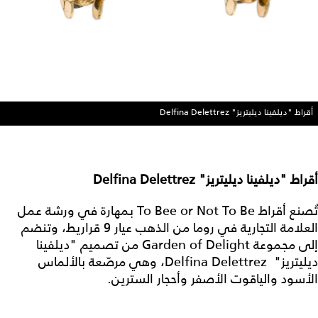
أقراط "ديلفينا ديليتريز" Delfina Delettrez
أقراط "ديلفينا ديليتريز" Delfina Delettrez
تُصنع أقراط To Bee or Not To Be بمهارة في ورشة عمل
العلامة التجارية في روما من الذهب عيار 9 قراريط، وتنضم
إلى مجموعة Garden of Delight من تصميم "ديلفينا
ديليتريز" Delfina Delettrez، وهي مرصّعة بالألماس
الأسود والياقوت الأصفر وأحجار السترين.