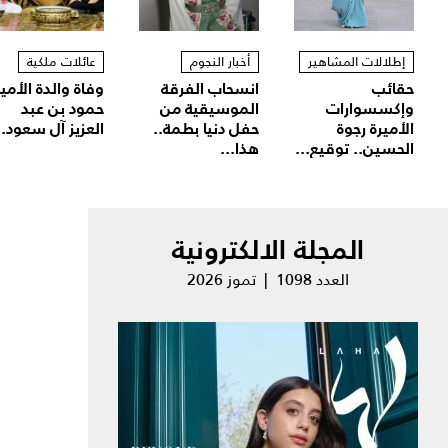
إطلالات المشاهير
أخبار النجوم
عائلات ملكية
حقائب
انسحاب الفرقة
وفاة والدة الأمير
وإكسسوارات
الموسيقية من
حمود بن عبد
الأميرة رجوة
حفل دنيا بطمة..
العزيز آل سعود..
الحسين.. توقيع...
هذا...
المجلة الالكترونية
العدد 1098 | تموز 2026