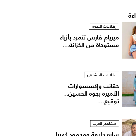
اءة
إطلالات النجوم
ميريام فارس تتمرد بأزياء
مستوحاة من الخزانة...
إطلالات المشاهير
حقائب وإكسسوارات
الأميرة رجوة الحسين..
توقيع...
مشاهير العرب
سارة خليفة ومحمود كهربا