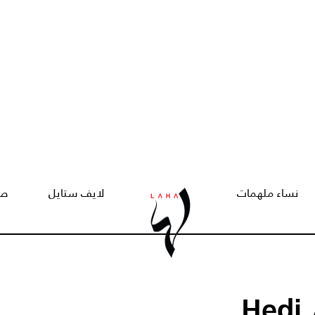
نساء ملهمات
لايف ستايل
صح
بعد 7 أعوام... المصمّم Hedi