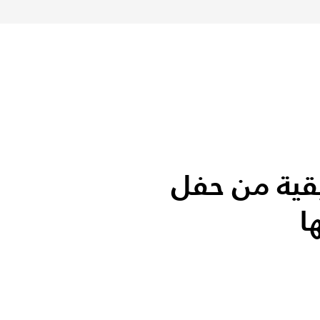
قية من حفل
ا