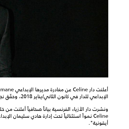
الإبداعي للدار في كانون الثاني/يناير 2018، وحقّق نجاحات بارزة واستثنائية في عالم الأزياء.
ونشرت دار الأزياء الفرنسية بياناً صحافياً أعلنت من 
Celine نمواً استثنائياً تحت إدارة هادي سليمان الإ
أيقونية".