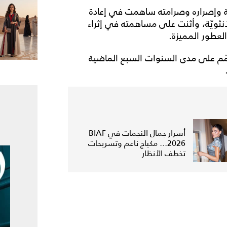
 وإصراره وصرامته ساهمت في إعادة
باريسيّة الأنثويّة، وأثنت على مساهمته في إثراء
والعطور المميزة.
صمّم على مدى السنوات السبع الماضية
أسرار جمال النجمات في BIAF
2026... مكياج ناعم وتسريحات
تخطف الأنظار