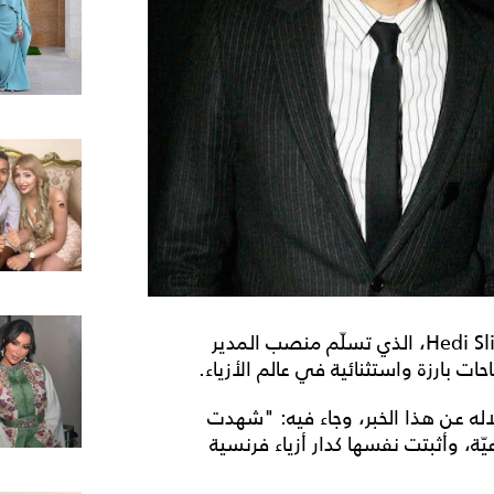
أعلنت دار Celine عن مغادرة مديرها الإبداعي Hedi Slimane، الذي تسلّم منصب المدير
خلاله عن هذا الخبر، وجاء فيه: "شهدت
بداعيّة، وأثبتت نفسها كدار أزياء فرنسية