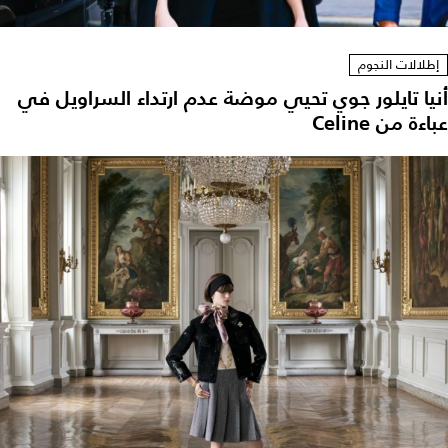
إطلالات النجوم
نيا تايلور جوي تحيي موضة عدم ارتداء السراويل في
اءة من Celine