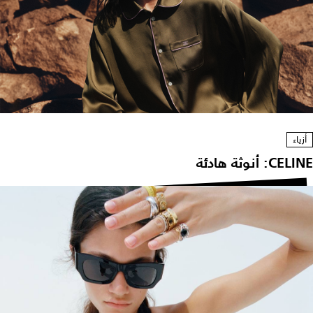
أزياء
CEL: أنوثة هادئة