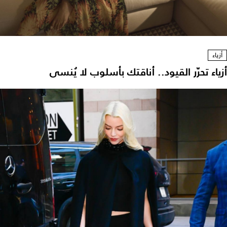
أزياء
زياء تحرّر القيود.. أناقتك بأسلوب لا يُنسى