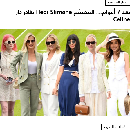
أخبار الموضة
بعد 7 أعوام... المصمّم Hedi Slimane يغادر دار
Celin
إطلالات النجوم