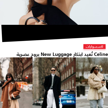
اكسسوارات
 تُعيد ابتكار New Luggage بروح عصرية