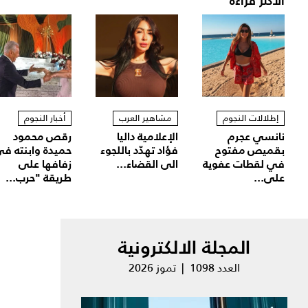
الأكثر قراءة
إطلالات النجوم
مشاهير العرب
أخبار النجوم
نانسي عجرم
الإعلامية داليا
رقص محمود
بقميص مفتوح
فؤاد تهدّد باللجوء
حميدة وابنته ف
في لقطات عفوية
الى القضاء...
زفافها على
على...
طريقة "حرب...
المجلة الالكترونية
العدد 1098 | تموز 2026