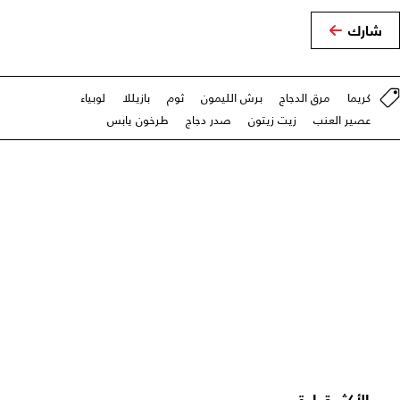
شارك
كريما
مرق الدجاج
برش الليمون
ثوم
بازيللا
لوبياء
عصير العنب
زيت زيتون
صدر دجاج
طرخون يابس