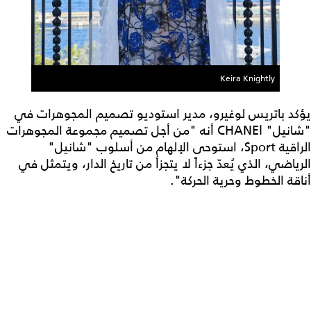
Keira Knightly
يؤكد باتريس لوغيرو، مدير استوديو تصميم المجوهرات في
"شانيل" CHANEl أنه "من أجل تصميم مجموعة المجوهرات
الراقية Sport، استوحى الإلهام من أسلوب "شانيل"
الرياضي، الذي يُعدّ جزءاً لا يتجزأ من تاريخ الدار، ويتمثل في
أناقة الخطوط وحرية الحركة".