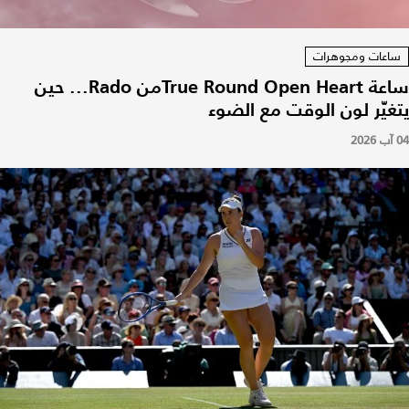
ساعات ومجوهرات
ساعة True Round Open Heartمن Rado... حين
يتغيّر لون الوقت مع الضوء
04 آب 2026