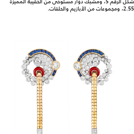
شكل الرقم 5، ومشبك دوّار مستوحى من الحقيبة المميزة
2.55، ومجموعات من الأبازيم والحلقات.