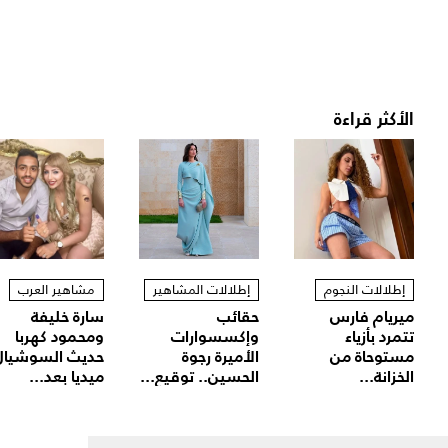
الأكثر قراءة
إطلالات النجوم
إطلالات المشاهير
مشاهير العرب
ميريام فارس
حقائب
سارة خليفة
تتمرد بأزياء
وإكسسوارات
ومحمود كهربا
مستوحاة من
الأميرة رجوة
حديث السوشيال
الخزانة...
الحسين.. توقيع...
ميديا بعد...