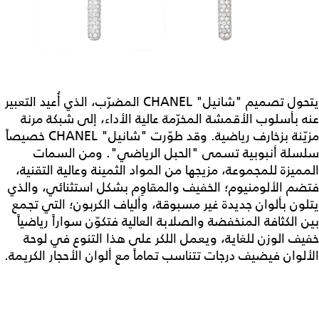
يتحول تصميم "شانيل" CHANEL المضرّب، الذي أُعيد التعبير
عنه بأسلوب الأقمشة المخرّمة عالية الأداء، إلى شبكة مرنة
مزيّنة بزخارف رياضية. وقد طوّرت "شانيل" CHANEL خصيصاً
سلسلة أنبوبية تسمى "الحبل الرياضي". ومن السمات
المميزة للمجموعة، مزيجها من المواد الثمينة وعالية التقنية،
فتضم الألومنيوم؛ الخفيف والمقاوِم بشكل استثنائي، والذي
يتلون بألوان جديدة غير مسبوقة، وألياف الكربون؛ التي تجمع
بين الكثافة المنخفضة والصلابة العالية فتكوّن سواراً رياضياً
خفيف الوزن للغاية، ويعمل اللكر على هذا التنوع في لوحة
الألوان فيضيف درجات تتناسب تماماً مع ألوان الأحجار الكريمة.