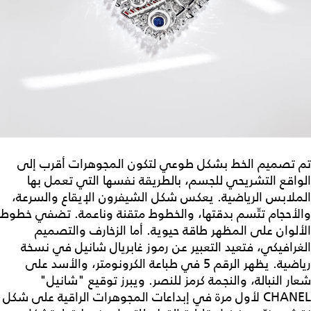
تم تصميم الخط بشكل طوعي لتكون المجوهرات أقرب إلى
الواقع التشريحي للجسم، بالطريقة نفسها التي تعمل بها
الملابس الرياضية. يعكس شكل الشيفرون الإيقاع والسرعة،
والأحجام تتّسم بدقتها، والخطوط متقنة وناعمة. تضفي خطوط
الألوان على المظهر طاقة حيوية. أما الزخارف والتصميم
الغرافيكي، فتعيد التعبير عن رموز غابريال شانيل في نسخة
رياضية. يظهر الرقم 5 في طباعة الكرونومتر، والأسد على
شعار النبالة، والنجمة كرمز للنصر. ويبرز توقيع "شانيل"
CHANEL لأول مرة في إبداعات المجوهرات الراقية على شكل