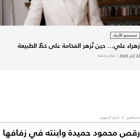
مصممو الأزياء
زهراء علي... حين تُزهر الفخامة على خطّ الطبيعة
22 آذار 2026
|
جولي صليبا
مشاهير
>
أخبار النجوم
رقص محمود حميدة وابنته في زفافها