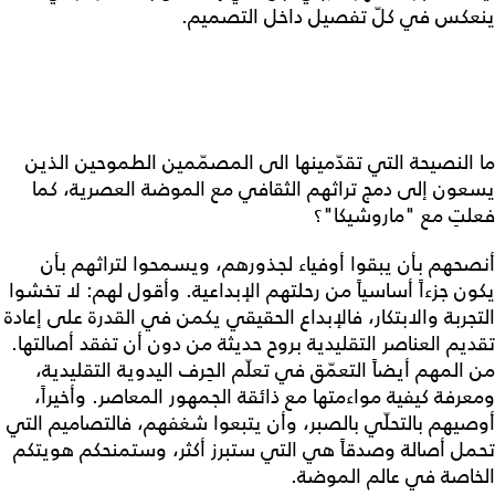
ينعكس في كلّ تفصيل داخل التصميم.
ما النصيحة التي تقدّمينها الى المصمّمين الطموحين الذين
يسعون إلى دمج تراثهم الثقافي مع الموضة العصرية، كما
فعلتِ مع "ماروشيكا"؟
أنصحهم بأن يبقوا أوفياء لجذورهم، ويسمحوا لتراثهم بأن
يكون جزءاً أساسياً من رحلتهم الإبداعية. وأقول لهم: لا تخشوا
التجربة والابتكار، فالإبداع الحقيقي يكمن في القدرة على إعادة
تقديم العناصر التقليدية بروح حديثة من دون أن تفقد أصالتها.
من المهم أيضاً التعمّق في تعلّم الحِرف اليدوية التقليدية،
ومعرفة كيفية مواءمتها مع ذائقة الجمهور المعاصر. وأخيراً،
أوصيهم بالتحلّي بالصبر، وأن يتبعوا شغفهم، فالتصاميم التي
تحمل أصالة وصدقاً هي التي ستبرز أكثر، وستمنحكم هويتكم
الخاصة في عالم الموضة.