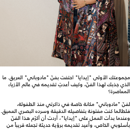
مجموعتك الأولى "إيدايا" احتفت بفنّ "مادوباني" العريق. ما
الذي جذبك لهذا الفنّ، وكيف أعدتِ تقديمه في عالم الأزياء
المعاصرة؟
لفنّ "مادوباني" مكانة خاصة في ذاكرتي منذ الطفولة،
فلطالما كنت مفتونة بتفاصيله الدقيقة وسرده البصري العميق.
وعندما بدأت العمل على "إيدايا"، أردت أن أكرّم هذا الفنّ
بأسلوبي الخاص، وأُعيد تقديمه برؤية حديثة تجعله قريباً من