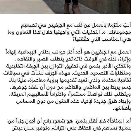
أنتِ ملتزمة بالعمل عن كثب مع الحِرفيين في تصميم
مجموعاتك. ما التحدّيات التي واجهتها خلال هذا التعاون وما
هي المكاسب التي حقّقتها؟
العمل مع الحِرفيين هو أحد أكثر جوانب رحلتي الإبداعية إلهاماً
وإثراءً، لكنه في الوقت ذاته تحدٍ يتطلب الصبر والتفاهم.
والتحدّي الأكبر يكمن في تحقيق التوازن بين الحِرفة التقليدية
ومتطلبات التصميم الحديث. فهذه الحِرف نشأت في سياقات
ثقافية محدّدة، ولكي نعيد تقديمها برؤية معاصرة، علينا بناء
جسر يربط بين الماضي والحاضر من دون أن نفقد جوهرها.
ويتطلب ذلك تواصلاً مستمراً، واحتراماً لأساليبهم العريقة،
وإيجاد طرق جديدة لإحياء هذه الفنون من دون المساس
بأصالتها.
أما المكافأة فلا تُقدَّر بثمن. هو شعور رائع أن أكون جزءاً من
عملية تساهم في الحفاظ على التراث، وتوفير سبل عيش