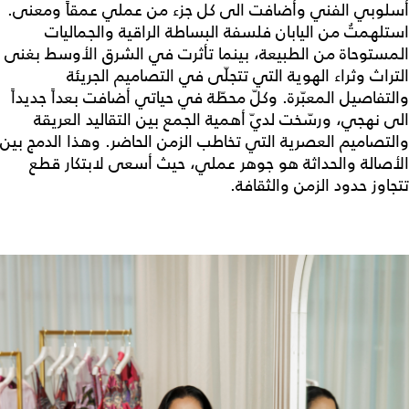
أسلوبي الفني وأضافت الى كل جزء من عملي عمقاً ومعنى.
استلهمتُ من اليابان فلسفة البساطة الراقية والجماليات
المستوحاة من الطبيعة، بينما تأثرت في الشرق الأوسط بغنى
التراث وثراء الهوية التي تتجلّى في التصاميم الجريئة
والتفاصيل المعبّرة. وكلّ محطّة في حياتي أضافت بعداً جديداً
الى نهجي، ورسّخت لديّ أهمية الجمع بين التقاليد العريقة
والتصاميم العصرية التي تخاطب الزمن الحاضر. وهذا الدمج بين
الأصالة والحداثة هو جوهر عملي، حيث أسعى لابتكار قطع
تتجاوز حدود الزمن والثقافة.