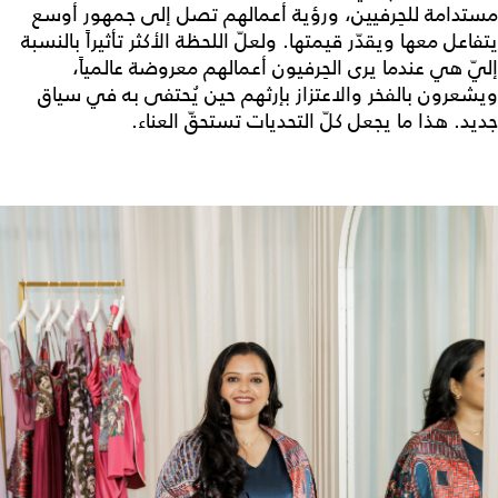
مستدامة للحِرفيين، ورؤية أعمالهم تصل إلى جمهور أوسع
يتفاعل معها ويقدّر قيمتها. ولعلّ اللحظة الأكثر تأثيراً بالنسبة
إليّ هي عندما يرى الحِرفيون أعمالهم معروضة عالمياً،
ويشعرون بالفخر والاعتزاز بإرثهم حين يُحتفى به في سياق
جديد. هذا ما يجعل كلّ التحديات تستحقّ العناء.