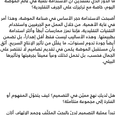
ما الدور الذي تعتقدين أن الاستدامة تلعبه في عالم الموضة
اليوم، خاصة مع تركيزك على الحِرف التقليدية؟
أصبحت الاستدامة حجر الأساس في صناعة الموضة، وهذا أمر
في غاية الأهمية. من خلال العمل مع الحِرفيين واستخدام
التقنيات التقليدية، فإننا نعزز ممارسات أبطأ وأكثر استدامة
بطبيعتها. وهذه الأساليب ليست فقط أقل إهداراً، بل تضمن
أيضاً جودة تدوم لسنوات، ما يقلّل من تأثير الإنتاج السريع. أثق
بأن مستقبل الموضة يكمن في تقديم تصاميم لا تقتصر على
الجمال فحسب، بل تحمل كذلك وعياً عميقاً بحِرفيتها وتأثيرها
البيئي.
هل لديكِ نهج معيّن في التصميم؟ كيف يتحوّل المفهوم أو
الفكرة إلى مجموعة متكاملة؟
تبدأ عملية التصميم لديّ بالبحث المكثّف وجمع الإلهام، أكان