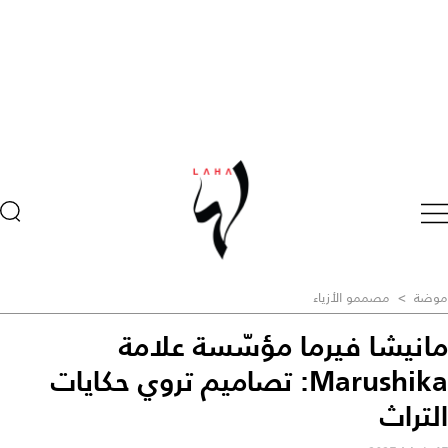
موضة
>
مصممو الأزياء
مانيشا فيرما مؤسّسة علامة
Marushika: تصاميم تروي حكايات
التراث