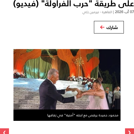
على طريقة "حرب الفراولة" (فيديو)
07 آب 2026
|
القاهرة - نيرمين زكي
شارك
محمود حميدة يرقص مع ابنته "أمنية" في زفافها
›
‹