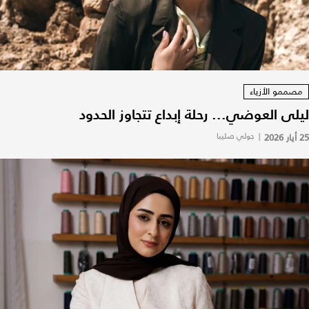
مصممو الأزياء
ليلى العوضي... رحلة إبداع تتجاوز الحدود
25 أيار 2026
|
جولي صليبا