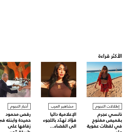
الأكثر قراءة
إطلالات النجوم
مشاهير العرب
أخبار النجوم
نانسي عجرم
الإعلامية داليا
رقص محمود
بقميص مفتوح
فؤاد تهدّد باللجوء
حميدة وابنته ف
في لقطات عفوية
الى القضاء...
زفافها على
على...
طريقة "حرب...