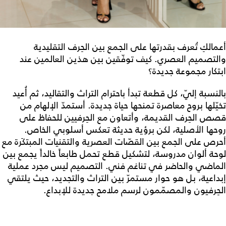
أعمالكِ تُعرف بقدرتها على الجمع بين الحِرف التقليدية
والتصميم العصري. كيف توفّقين بين هذين العالمين عند
ابتكار مجموعة جديدة؟
بالنسبة إليّ، كل قطعة تبدأ باحترام التراث والتقاليد، ثم أُعيد
تخيّلها بروح معاصرة تمنحها حياة جديدة. أستمدّ الإلهام من
قصص الحِرف القديمة، وأتعاون مع الحِرفيين للحفاظ على
روحها الأصلية، لكن برؤية حديثة تعكس أسلوبي الخاص.
أحرص على الجمع بين القصّات العصرية والتقنيات المبتكَرة مع
لوحة ألوان مدروسة، لتشكيل قطع تحمل طابعاً خالداً يجمع بين
الماضي والحاضر في تناغم فني. التصميم ليس مجرد عملية
إبداعية، بل هو حوار مستمرّ بين التراث والتجديد، حيث يلتقي
الحِرفيون والمصمّمون لرسم ملامح جديدة للإبداع.