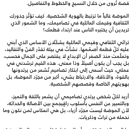
قصة تُروى من خلال النسيج والخطوط والتفاصيل.
الموضة غالباً ما ترتبط بالهوية الشخصية. كيف تؤثّر جذورك
الثقافية وقيمك العائلية في تصاميمك، وما الشعور الذي
تريدين أن يختبره الناس عند ارتداء قطعك؟
تراثي الثقافي وقيمي العائلية يشكّلان الأساس الذي أبني
عليه كلّ قطعة أصمّمها. نشأتُ في بيئة تقدّر الفنّ والتقاليد،
وتعلّمت منذ الصغر أن الإبداع لا يقتصر على الجمال فحسب،
بل يجب أن يكون أصيلاً وذا معنى. هذه القيم ترشدني في
عملي، حيث أسعى إلى ابتكار تصاميم تُشعر من يرتدونها
بالقوة، والأناقة، والارتباط بشيء أكبر من مجرّد الموضة، بل
بهويتهم الخاصة وقصصهم الشخصية.
أريد لكلّ شخص يرتدي تصاميمي أن يشعر بالثقة والتميز،
وبالتعبير عن النفس بأسلوب راقٍيجمع بين الأصالة والحداثة،
لأن الموضة ليست مجرّد أزياء، بل هي انعكاس لمن نكون وما
نحمله من تراث وذكريات.