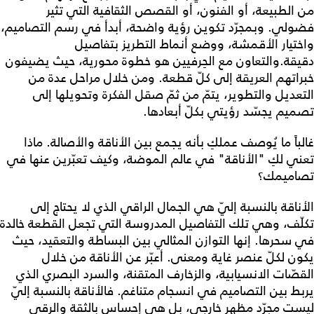
من الطبيعة، أو الفنون، أو القصص الثقافية التي تثير
فضولي. وبمجرّد تكوين رؤية واضحة، أبدأ في رسم التصاميم،
واختيار الأقمشة، ووضع أنماط التطريز بتفاصيل
دقيقة.والتعاون مع الحِرفيين هو خطوة محورية، حيث يضيفون
خبراتهم العريقة إلى كلّ قطعة. ومن خلال مراحل عدة من
التعديل والتطوير، يتمّ من ثمّ صقل الفكرة وتحويلها إلى
تصميم يجسّد رؤيتي بكلّ أبعادها.
غالباً ما يُوصف عملكِ بأنه يجمع بين الأناقة والأصالة. ماذا
تعني لكِ "الأناقة" في عالم الموضة، وكيف تعبّرين عنها في
تصاميمك؟
الأناقة بالنسبة إليّ هي الجمال الراقي الذي لا يحتاج إلى
تكلّف، وهي تلك التفاصيل المدروسة التي تجعل القطعة خالدة
في سحرها. إنها التوازن المثالي بين البساطة والتعقيد، حيث
يكون لكلّ عنصر غاية ومعنى. أعبّر عن الأناقة من خلال
القصّات الانسيابية، والزخارف المتقنة، والسرد البصري الذي
يربط بين التصاميم في انسجام متناغم. فالأناقة بالنسبة إليّ
ليست مجرّد مظهر خارجي، بل هي إحساس بالثقة والرقي