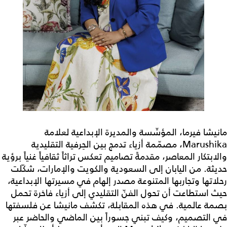
مانيشا فيرما، المؤسِّسة والمديرة الإبداعية لعلامة
Marushika، مصمّمة أزياء تدمج بين الحِرفية التقليدية
والابتكار المعاصر، مقدمةً تصاميم تعكس تراثاً ثقافياً غنياً برؤية
حديثة. من اليابان إلى السعودية والكويت والإمارات، شكّلت
رحلاتها وتجاربها المتنوعة مصدر إلهام في مسيرتها الإبداعية،
حيث استطاعت أن تحول الفنّ التقليدي إلى أزياء فاخرة تحمل
بصمة عالمية. في هذه المقابلة، تكشف مانيشا عن فلسفتها
في التصميم، وكيف تبني جسوراً بين الماضي والحاضر عبر