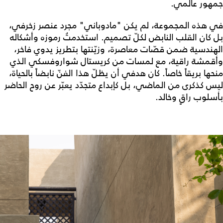
جمهور عالمي.
في هذه المجموعة، لم يكن "مادوباني" مجرد عنصر زخرفي،
بل كان القلب النابض لكلّ تصميم. استخدمتُ رموزه وأشكاله
الهندسية ضمن قصّات معاصرة، وزيّنتها بتطريز يدوي فاخر،
وأقمشة راقية، مع لمسات من كريستال شواروفسكي الذي
منحها بريقاً خاصاً. كان هدفي أن يظلّ هذا الفنّ نابضاً بالحياة،
ليس كذكرى من الماضي، بل كإبداع متجدّد يعبّر عن روح الحاضر
بأسلوب راقٍ وخالد.