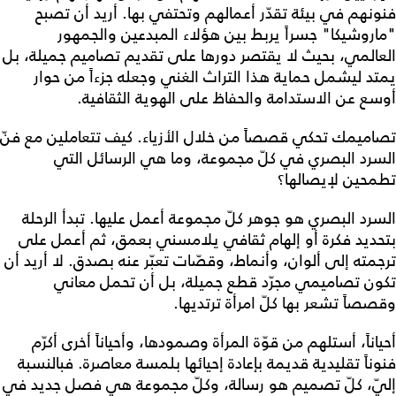
فنونهم في بيئة تقدّر أعمالهم وتحتفي بها. أريد أن تصبح
"ماروشيكا" جسراً يربط بين هؤلاء المبدعين والجمهور
العالمي، بحيث لا يقتصر دورها على تقديم تصاميم جميلة، بل
يمتد ليشمل حماية هذا التراث الغني وجعله جزءاً من حوار
أوسع عن الاستدامة والحفاظ على الهوية الثقافية.
تصاميمك تحكي قصصاً من خلال الأزياء. كيف تتعاملين مع فنّ
السرد البصري في كلّ مجموعة، وما هي الرسائل التي
تطمحين لإيصالها؟
السرد البصري هو جوهر كلّ مجموعة أعمل عليها. تبدأ الرحلة
بتحديد فكرة أو إلهام ثقافي يلامسني بعمق، ثم أعمل على
ترجمته إلى ألوان، وأنماط، وقصّات تعبّر عنه بصدق. لا أريد أن
تكون تصاميمي مجرّد قطع جميلة، بل أن تحمل معاني
وقصصاً تشعر بها كلّ امرأة ترتديها.
أحياناً، أستلهم من قوّة المرأة وصمودها، وأحياناً أخرى أكرّم
فنوناً تقليدية قديمة بإعادة إحيائها بلمسة معاصرة. فبالنسبة
إليّ، كلّ تصميم هو رسالة، وكلّ مجموعة هي فصل جديد في