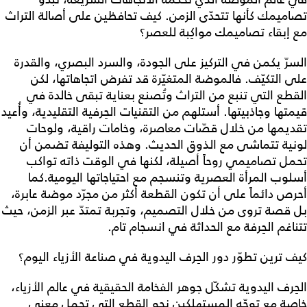
تصاميمك كأنها تتحدّى الزمن. كيف تحافظين على أصالة التراث
مع إبقاء تصاميمك مواكِبة للعصر؟
السرّ يكمن في التركيز على الجودة، والسرد البصري، والقدرة
على التكيّف. فالموضة المتغيّرة قد تفرض اتجاهاتها، لكن
القطع التي تنبع من التراث وتُصنع بعناية تبقى خالدة في
قيمتها وجاذبيتها. أستلهم من التقنيات الحِرفية التقليدية، وأُعيد
تقديمها من خلال قصّات معاصرة، وخامات راقية، ولوحات
لونية تتماشى مع الذوق الحديث. وهذه التوليفة تضمن أن
تحمل تصاميمي روحاً أصيلة، لكنها في الوقت ذاته تواكب
أسلوب المرأة العصرية وتنسجم مع احتياجاتها اليومية.كما
أحرص دائماً على أن تكون القطعة أكثر من مجرّد موضة عابرة،
بل قصة تروى من خلال التصميم، وتجربة تمتدّ عبر الزمن، حيث
تتناغم الحِرفة مع الحداثة في انسجام تام.
كيف ترين تطوّر دور الحِرف اليدوية في صناعة الأزياء اليوم؟
الحِرف اليدوية تشكّل جوهر الفخامة الحقيقية في عالم الأزياء،
خاصة مع توجّه المستهلكين نحو القطع التي تحمل معنى