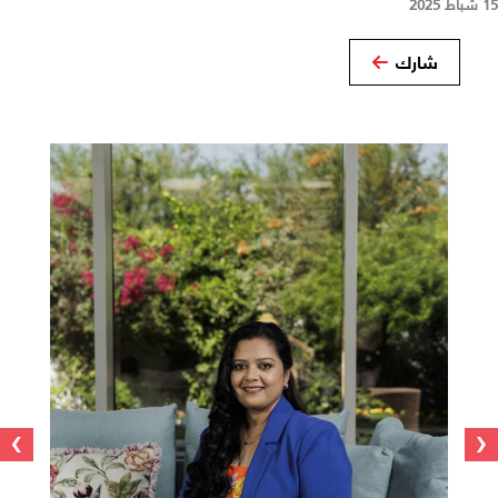
15 شباط 2025
شارك
›
‹