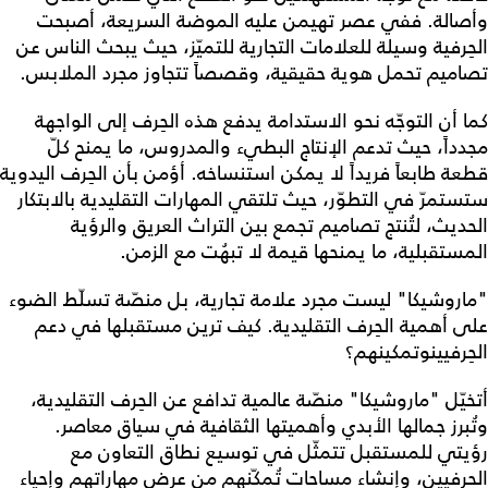
وأصالة. ففي عصر تهيمن عليه الموضة السريعة، أصبحت
الحِرفية وسيلة للعلامات التجارية للتميّز، حيث يبحث الناس عن
تصاميم تحمل هوية حقيقية، وقصصاً تتجاوز مجرد الملابس.
كما أن التوجّه نحو الاستدامة يدفع هذه الحِرف إلى الواجهة
مجدداً، حيث تدعم الإنتاج البطيء والمدروس، ما يمنح كلّ
قطعة طابعاً فريداً لا يمكن استنساخه. أؤمن بأن الحِرف اليدوية
ستستمرّ في التطوّر، حيث تلتقي المهارات التقليدية بالابتكار
الحديث، لتُنتج تصاميم تجمع بين التراث العريق والرؤية
المستقبلية، ما يمنحها قيمة لا تبهُت مع الزمن.
"ماروشيكا" ليست مجرد علامة تجارية، بل منصّة تسلّط الضوء
على أهمية الحِرف التقليدية. كيف ترين مستقبلها في دعم
الحِرفيينوتمكينهم؟
أتخيّل "ماروشيكا" منصّة عالمية تدافع عن الحِرف التقليدية،
وتُبرز جمالها الأبدي وأهميتها الثقافية في سياق معاصر.
رؤيتي للمستقبل تتمثّل في توسيع نطاق التعاون مع
الحِرفيين، وإنشاء مساحات تُمكّنهم من عرض مهاراتهم وإحياء