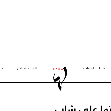
نساء ملهمات
لايف ستايل
صح
تها على شاب