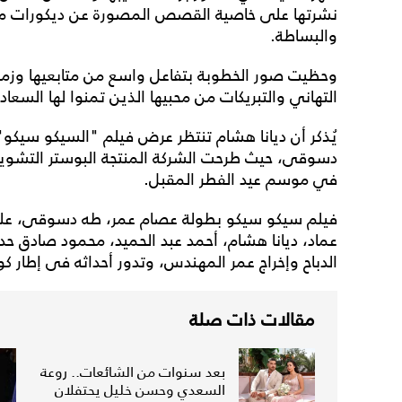
نشرتها على خاصية القصص المصورة عن ديكورات منزله
والبساطة.
وحظيت صور الخطوبة بتفاعل واسع من متابعيها وزملا
التهاني والتبريكات من محبيها الذين تمنوا لها السعاد
يُذكر أن ديانا هشام تنتظر عرض فيلم "السيكو سيكو
دسوقى، حيث طرحت الشركة المنتجة البوستر التشويق
في موسم عيد الفطر المقبل.
فيلم سيكو سيكو بطولة عصام عمر، طه دسوقى، علي 
عماد، ديانا هشام، أحمد عبد الحميد، محمود صادق حدو
الدباح وإخراج عمر المهندس، وتدور أحداثه فى إطار ك
مقالات ذات صلة
بعد سنوات من الشائعات.. روعة
السعدي وحسن خليل يحتفلان