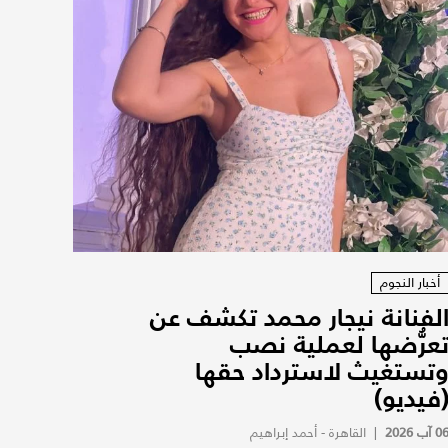
أخبار النجوم
لفنانة نيجار محمد تكشف عن
عرُّضها لعملية نصب
تستغيث لاسترداد حقها
فيديو)
0 آب 2026
|
القاهرة - أحمد إبراهيم