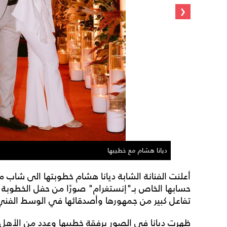
‹
ديانا هشام مع خطيبها
أعلنت الفنانة الشابة ديانا هشام خطوبتها الى شاب
حسابها الخاص بـ"إنستغرام" صورًا من حفل الخطوبة و
تفاعل كبير من جمهورها وأصدقائها في الوسط الفني
ظهرت ديانا في الصور برفقة خطيبها وعدد من الأه