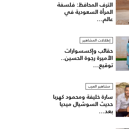
الترف المحافظ: فلسفة
المرأة السعودية في
عالم...
إطلالات المشاهير
حقائب وإكسسوارات
الأميرة رجوة الحسين..
توقيع...
طيبها
مشاهير العرب
سارة خليفة ومحمود كهربا
حديث السوشيال ميديا
بعد...