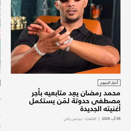
أخبار النجوم
محمد رمضان يعِد متابعيه بأجر
ا
مصطفى حدوتة لمَن يستكمل
ت
أغنيته الجديدة
و
(
06 آب 2026
|
القاهرة - نيرمين زكي
6