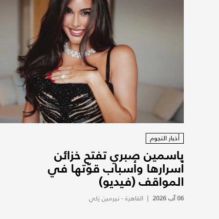
أخبار النجوم
ياسمين صبري تفتح خزائن
أسرارها وأسباب قوّتها في
المواقف (فيديو)
06 آب 2026
|
القاهرة - نيرمين زكي