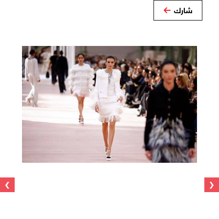
شارك
›
‹