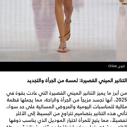
كلوي Chloe
التنانير الميني القصيرة: لمسة من الجرأة والتجديد
من أبرز ما يميز التنانير الميني القصيرة التي عادت بقوة في
2025، أنها تجسد مزيجاً من الجرأة والراحة، مما يجعلها قطعة
مثالية للمناسبات اليومية والعروض المسائية على حد سواء.
تأتي هذه التنانير بتصاميم تتراوح من البسيط إلى الأكثر
تفصيلاً، مما يتيح للمرأة اختيار الموديل الذي يناسب ذوقها
الخاص وشخصيتها. يمكن ارتداؤها مع "تي شرتات" بسيطة