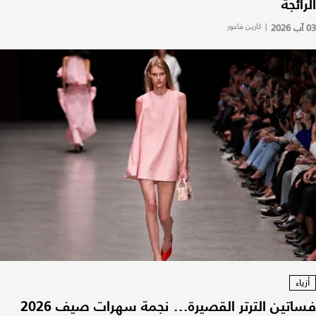
الرائجة
03 آب 2026
|
كارين فاعور
أزياء
فساتين الترتر القصيرة... نجمة سهرات صيف 2026