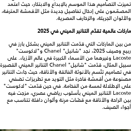
تميزت التصاميم هذا الموسم بالإبداع والابتكار، حيث اعتمد
المصمّمون على إدخال تفاصيل جديدة مثل الأقمشة المترفة،
والألوان الجريئة، والزخارف العصرية.
ماركات عالمية تقدّم التنانير الميني في 2025
من بين الماركات التي قدّمت التنانير الميني بشكل بارز في
ربيع وصيف 2025، نجد "شانيل" Chanel و"لاكوست"
Lacoste وغيرهما من الأسماء الكبيرة في عالم الأزياء. على
سبيل المثال، قدّمت "شانيل" Chanel التنانير الميني القصيرة
في تصاميم تتّسم بالأنوثة الفائقة والأناقة، حيث جاءت التنانير
مصنوعة من أقمشة فاخرة مثل التويد مع تطريزات تضفي
على الإطلالة لمسة من الفخامة. في حين قدّمت "لاكوست"
Lacoste التنانير الميني بأسلوب رياضي عصري، مزجت فيه
بين الراحة والأناقة مع قصّات مرِنة وألوان دافئة تتناسب مع
أجواء الصيف.