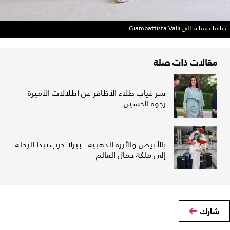
جيامباتيستا فاللي Giambattista Valli
مقالات ذات صلة
سر غياب طلاء الأظافر عن إطلالات الأميرة
رجوة الحسين
بالأبيض والأرزة الذهبية.. بيرلا حرب تبدأ الرحلة
إلى ملكة جمال العالم
شارك