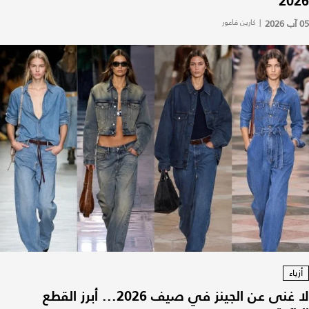
2026
05 آب 2026
|
كارين فاعور
أزياء
لا غنى عن الجينز في صيف 2026... أبرز القطع