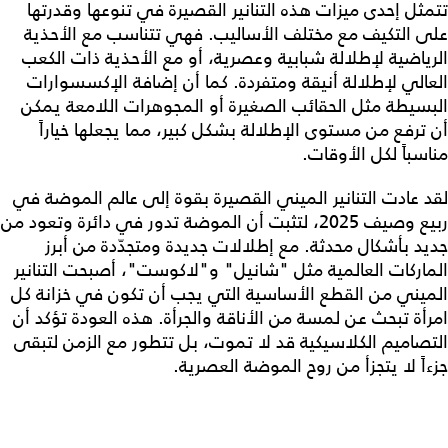
تتمثل إحدى ميزات هذه التنانير القصيرة في تنوعها وقدرتها
على التكيف مع مختلف الأساليب. فهي تتناسب مع الأحذية
الرياضية لإطلالة شبابية وعصرية، أو مع الأحذية ذات الكعب
العالي لإطلالة أنيقة ومتفردة. كما أن إضافة الإكسسوارات
البسيطة مثل الحقائب الصغيرة أو المجوهرات اللامعة يمكن
أن ترفع من مستوى الإطلالة بشكل كبير، مما يجعلها خياراً
مناسباً لكل الأوقات.
لقد عادت التنانير الميني القصيرة بقوة إلى عالم الموضة في
ربيع وصيف 2025، لتثبت أن الموضة تدور في دائرة وتعود من
جديد بأشكال محدثة. مع إطلالات جديدة ومتجدّدة من أبرز
الماركات العالمية مثل "شانيل" و"لاكوست"، أصبحت التنانير
الميني من القطع الأساسية التي يجب أن تكون في خزانة كل
امرأة تبحث عن لمسة من الأناقة والجرأة. هذه العودة تؤكد أن
التصاميم الكلاسيكية قد لا تموت، بل تتطور مع الزمن لتبقى
جزءاً لا يتجزأ من روح الموضة العصرية.