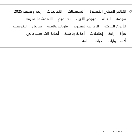
التنانير الميني القصيرة
السبعينات
الثمانينات
ربيع وصيف 2025
موضة
العالم
عروض الأزياء
تصاميم
الأقمشة المترفة
الألوان الجريئة
الزخارف العصرية
ماركات عالمية
شانيل
لاكوست
جرأة
راحة
إطلالات
أحذية رياضية
أحذية ذات كعب عالي
أكسسوارات
خزانة
أناقة