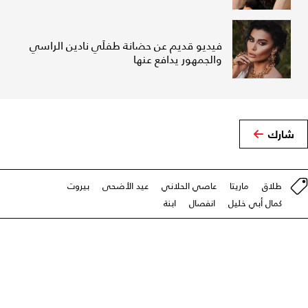
فيديو قديم عن حضانة طفلَي نادين الراسي
والجمهور يدافع عنها
شارك
طلاق
ماريتا
عاصي الحلاني
عيد الأضحى
بيروت
كمال أبي خليل
انفصال
ابنة