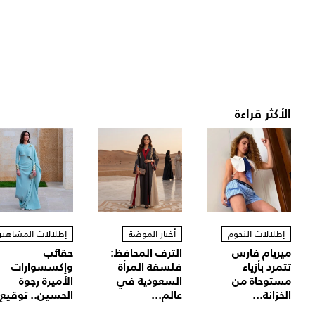
الأكثر قراءة
إطلالات النجوم
أخبار الموضة
إطلالات المشاهير
ميريام فارس
الترف المحافظ:
حقائب
تتمرد بأزياء
فلسفة المرأة
وإكسسوارات
مستوحاة من
السعودية في
الأميرة رجوة
الخزانة...
عالم...
الحسين.. توقيع.