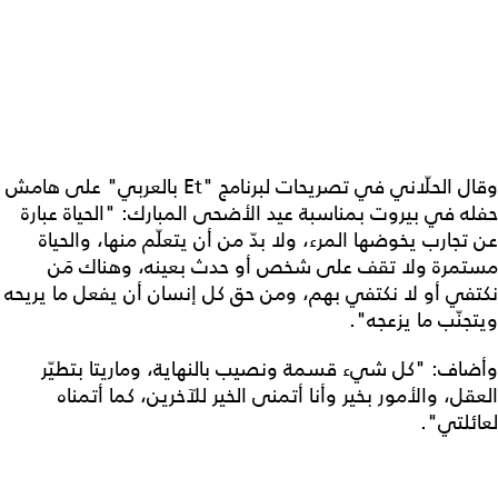
وقال الحلّاني في تصريحات لبرنامج "Et بالعربي" على هامش
حفله في بيروت بمناسبة عيد الأضحى المبارك: "الحياة عبارة
عن تجارب يخوضها المرء، ولا بدّ من أن يتعلّم منها، والحياة
مستمرة ولا تقف على شخص أو حدث بعينه، وهناك مَن
نكتفي أو لا نكتفي بهم، ومن حق كل إنسان أن يفعل ما يريحه
ويتجنّب ما يزعجه".
وأضاف: "كل شيء قسمة ونصيب بالنهاية، وماريتا بتطيّر
العقل، والأمور بخير وأنا أتمنى الخير للآخرين، كما أتمناه
لعائلتي".