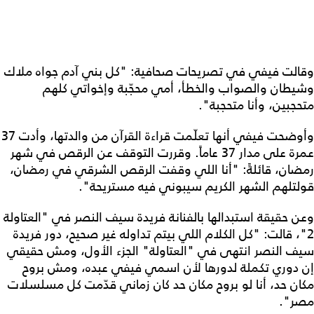
وقالت فيفي في تصريحات صحافية: "كل بني آدم جواه ملاك
وشيطان والصواب والخطأ، أمي محجّبة وإخواتي كلهم
متحجبين، وأنا متحجبة".
وأوضحت فيفي أنها تعلّمت قراءة القرآن من والدتها، وأدت 37
عمرة على مدار 37 عاماً. وقررت التوقف عن الرقص في شهر
رمضان، قائلةً: "أنا اللي وقفت الرقص الشرقي في رمضان،
قولتلهم الشهر الكريم سيبوني فيه مستريحة".
وعن حقيقة استبدالها بالفنانة فريدة سيف النصر في "العتاولة
2"، قالت: "كل الكلام اللي بيتم تداوله غير صحيح، دور فريدة
سيف النصر انتهى في "العتاولة" الجزء الأول، ومش حقيقي
إن دوري تكملة لدورها لأن اسمي فيفي عبده، ومش بروح
مكان حد، أنا لو بروح مكان حد كان زماني قدّمت كل مسلسلات
مصر".