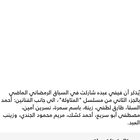
يُذكر أن فيفي عبده شاركت في السباق الرمضاني الماضي
بالجزء الثاني من مسلسل "العتاولة"، الى جانب الفنانين: أحمد
السقا، طارق لطفي، زينة، باسم سمرة، نسرين أمين،
مصطفى أبو سريع، أحمد كشك، مريم محمود الجندي، وزينب
العبد.