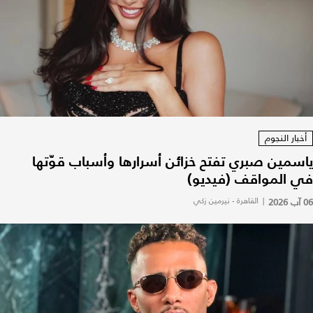
أخبار النجوم
ياسمين صبري تفتح خزائن أسرارها وأسباب قوّتها
في المواقف (فيديو)
06 آب 2026
|
القاهرة - نيرمين زكي