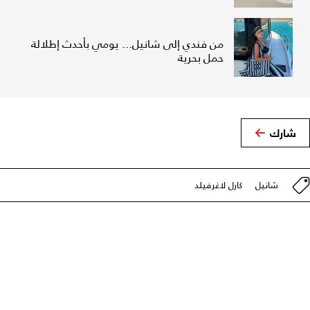
من فندي إلى شانيل... يومي بأحدث إطلالة
حمل بحرية
شارك
شانيل
كارل لاغرفيلد