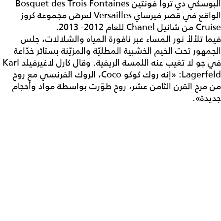
البوسكي دي تروا فونتين Bosquet des Trois Fontaines
الواقع في قصر فيرساي Versailles لعرض مجموعة كروز
Cruise من شانيل Chanel للعام 2012- 2013.
فيما تلألأ نور المساء عبر نافورة المياه والشلالات، جلس
الجمهور تحت الخيم الخشبية المطليّة والمزيّنة بستائر خدّاعة
في جو لا تغيب عنه اللمسة الريفية. وقال كارل لاغيرفيلد Karl
Lagerfeld: «إنه روك كوكو Coco، الروك الفرنسي مع روح
من مرح القرن الثامن عشر، روح طوّرت بواسطة مواد وأحجام
جديدة».