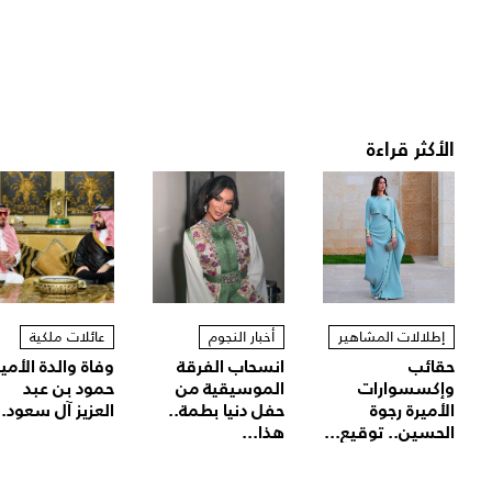
الأكثر قراءة
إطلالات المشاهير
أخبار النجوم
عائلات ملكية
حقائب
انسحاب الفرقة
وفاة والدة الأمير
وإكسسوارات
الموسيقية من
حمود بن عبد
الأميرة رجوة
حفل دنيا بطمة..
العزيز آل سعود..
الحسين.. توقيع...
هذا...