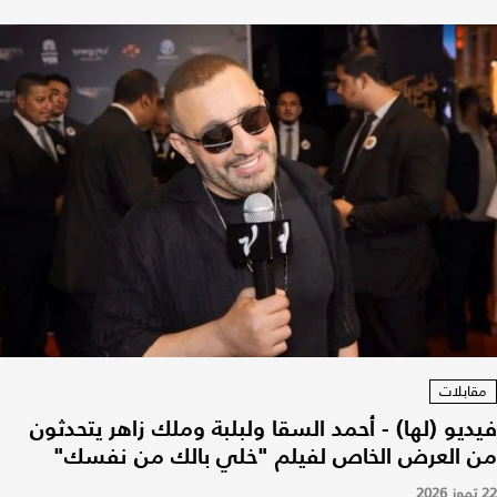
مقابلات
فيديو (لها) - أحمد السقا ولبلبة وملك زاهر يتحدثون
من العرض الخاص لفيلم "خلي بالك من نفسك"
22 تموز 2026