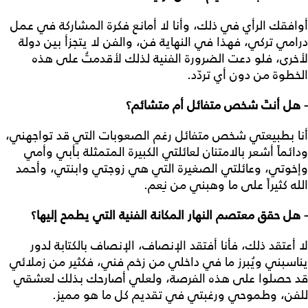
أوافقك الرأي في ذلك، وأنا لا أمانع فكرة المشاركة في عمل
درامي تركي، فهذا في النهاية فن، والفن لا يتجزأ بين دولة
لأخرى، فلو دعت الضرورة الفنية لذلك لأقدمتُ على هذه
الخطوة من دون أي تردّد.
- هل أنتَ شخص متفائل أم متشائم؟
أنا بطبيعتي شخص متفائل رغم الصعوبات التي قد تواجهني،
ودائماً أشعر بالامتنان لعائلتي الكبيرة المتمثلة بأبي وأمي
وإخوتي، وعائلتي الصغيرة التي هي زوجتي وابنتي، وأحمد
الله كثيراً على ما وهبني من نِعم.
- هل حقق معتصم النهار المكانة الفنية التي يطمح إليها؟
لا أعتقد ذلك، فأنا أفتقد الإنصاف، الإنصاف بالكتابة لدور
يناسبني ويُبرز ما في داخلي من زخم فني، فكثير من زملائي
قد حصلوا على هذه الفرصة، ولعلي أصارحك بذلك لعشقي
للفن، وطموحي ورغبتي في تقديم كل ما هو مميز.