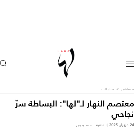
مشاهير
>
مقابلات
معتصم النهار لـ"لها": البساطة سرّ
نجاحي
24 حزيران 2025
|
القاهرة - محمد يحيى