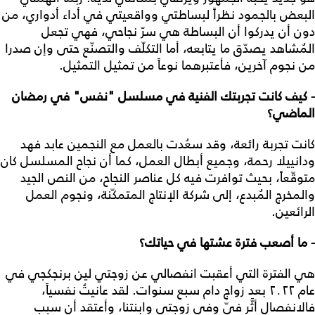
البعض بالجمود نظراً لبساطتي وواقعيتي في أداء أدواري، من
دون أن يدركوا أن البساطة هي سرّ نجاحي، فهي تجعل
المُشاهد يصدّق ما يتابعه، أما التكلّف والتصنّع حتى وإن صدرا
من نجوم آخرين، فأعتبرهما نوعاً من تمثيل التمثيل.
- كيف كانت تجربتك الفنية في مسلسل "نفس" في رمضان
الماضي؟
كانت تجربة رائعة، وقد سعُدت بالعمل مع النجمين عابد فهد
ودانييلا رحمة، وجميع أبطال العمل، كما أن نجاح المسلسل كان
متوقّعاً، بحيث توافرت فيه كل عناصر النجاح، من النص الجيد
والمخرج المُبدع، إلى شركة الإنتاج المتمكّنة، ونجوم العمل
الرائعين.
- ما أصعب فترة عشتها في حياتك؟
هي الفترة التي أعقبت انفصالي عن زوجتي لين برنجكجي في
عام ٢٠٢٢ بعد زواج دام سبع سنوات. لقد عانيتُ نفسياً،
فالانفصال أثَّر فيّ وفي زوجتي وابنتنا، وأعتقد أن سبب