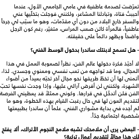
تعرّضت لصدمة عاطفية في عامي الجامعي الأول، عندما
أحببتُ فتاة، وتبادلنا المشاعر، ولكنني فوجئت بتخلّيها عني
والسفر خارج البلاد من دون أي مقدّمات، وهو ما سبّب لي جرحاً
عاطفياً، فالمرأة كائن صعب المراس، متغيّر، رغم كون الرجل
واضحاً ويظهر دائماً على حقيقته.
- هل تسمح لابنتك ساندرا بدخول الوسط الفني؟
لا أحبّذ فكرة دخولها عالم الفن، نظراً لصعوبة العمل في هذا
المجال، وما قد تواجهه من تعب نفسي ومعنوي وجسدي. لذا،
أتمنى لها أن تخطّ طريقها نحو مجال آخر تحبّه بعيداً من أضواء
الشهرة، ولكنني لن أفرض آرائي عليها، وإذا وجدت نفسها تحبّ
الفن فلن أتدخّل في قرارها. وكوني ممثلاً قد يعطيني الفرصة
لتقديم العون لها في حال رغبت القيام بهذه الخطوة، وهو ما
لم أجده في بداية مشواري الفني. علماً أن ساندرا بطبيعتها
شخصية اجتماعية جدّاً.
- البعض يرى أن ملامحك تشبه ملامح النجوم الأتراك، ألا يفتح
لك هذا مجالاً لتقديم أعمال تركية؟