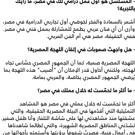
- المسلسل هو أول عمل درامي لك في مصر، ما رأيك
بالتجربة؟
أشعر بالسعادة والفخر لخوضي أول تجاربي الدرامية في مصر،
وأرى أن أي فنان عربي يطمح للمشاركة بعمل فني في مصر.
ففي الحقيقة، مصر هي أم الفن العربي.
- هل واجهتَ صعوبات في إتقان اللهجة المصرية؟
اللهجة المصرية صعبة، كما أن الجمهور المصري حسَّاس تجاه
لهجته، ولكنني أحاول قدر الإمكان أن "أُصيب" هذه اللهجة بما
يُرضي الجمهور المصري بخاصة، والعربي بعامة.
- ما أكثر ما تحمّست له خلال عملك في مصر؟
أكثر ما تحمّست له خلال عملي في مصر هو المَشاهد
التمثيلية التي أقدّمها في البيئة المصرية الحقيقية، والتي
عشقتها منذ مشاهدتي لها على شاشة التلفاز وأنا طفل صغير.
تشدّني المناطق المصرية الشهيرة، والتي لطالما شاهدناها
في أعمال فنية، فصرتُ شغوفاً برؤيتها وأستمتع بأجوائها من