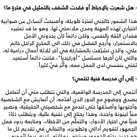
- هل شعرت بالإحباط أو فقدت الشغف بالتمثيل في فترةٍ ما؟
هذا الشعور خالجني لفترة طويلة، وأصبحتُ أتساءل عن صوابية
اختياري لهذه المهنة ومدى ملاءمتي لها، وهو ما قد تعتبره
فقدان الثقة بالنفس، ولكن دائماً كان يحدوني الأمل
بالاستمرار، وأُرجع الفضل في ذلك الى المخرج الراحل حاتم
علي، والذي تشرّفت بالمشاركة في آخر ثلاثة أعمال درامية له،
والتي كان آخرها مسلسل "أوركيديا"، فكنت دائماً أستعيد
ثقتي بنفسي لدى العمل معه، وأثَّر فيَّ كثيراً.
- إلى أي مدرسة فنية تنتمي؟
أنتمي إلى المدرسة الواقعية، والتي تتطلب مني أن أتعامل
بصدق ووضوح مع الدور الذي أقدّمه، أن أتعايش مع الشخصية
وأحتويها وأصدّقها حتى تندمج مع شخصيتي الحقيقية، ونصير
معاً كينونة واحدة، وهذا يحتاج إلى تقنية عالية، ويتطلب ذكاءً
فنيّاً في اختيار الأدوار، والتعلّم من الأخطاء، ومتابعة ردود فعل
الجمهور لتقويم أدائي وتطويره، والتفاني في تقديم كل ما
هو جديد يحبّه الجمهور ويرتقي بمكانتي لديه. ربما اتّهمني