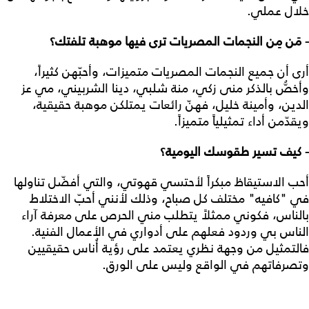
خلال عملي.
- مَن مِن النجمات المصريات ترى فيها موهبة تلفتك؟
أرى أن جميع النجمات المصريات متميزات، وأحبّهن كثيراً،
وأخصُّ بالذكر منى زكي، منة شلبي، دينا الشربيني، مي عز
الدين، وأمينة خليل، فهنّ رائعات يمتلكن موهبة حقيقية،
ويقدّمن أداء تمثيلياً متميزاً.
- كيف تسير طقوسك اليومية؟
أحب الاستيقاظ مبكراً لأحتسي قهوتي، والتي أفضّل تناولها
في "كافيه" مختلف كل صباح، وذلك لأنني أحبّ الاختلاط
بالناس، فكوني ممثلاً يتطلب مني الحرص على معرفة آراء
الناس بي وردود فعلهم على أدواري في الأعمال الفنية.
فالتمثيل من وجهة نظري يعتمد على رؤية أُناس حقيقيين
وتصرفاتهم في الواقع وليس على الورق.