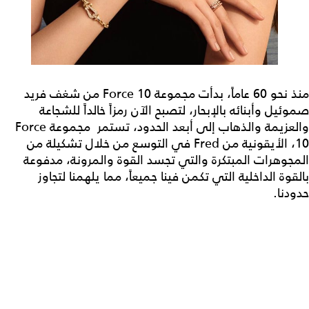
منذ نحو 60 عاماً، بدأت مجموعة Force 10 من شغف فريد
صموئيل وأبنائه بالإبحار، لتصبح الآن رمزاً خالداً للشجاعة
والعزيمة والذهاب إلى أبعد الحدود، تستمر مجموعة Force
10، الأيقونية من Fred في التوسع من خلال تشكيلة من
المجوهرات المبتكرة والتي تجسد القوة والمرونة، مدفوعة
بالقوة الداخلية التي تكمن فينا جميعاً، مما يلهمنا لتجاوز
حدودنا.