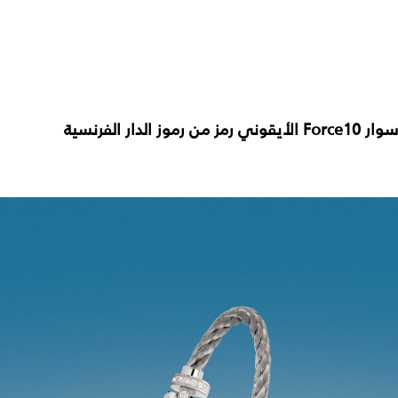
سوار Force10 الأيقوني رمز من رموز الدار الفرنسية