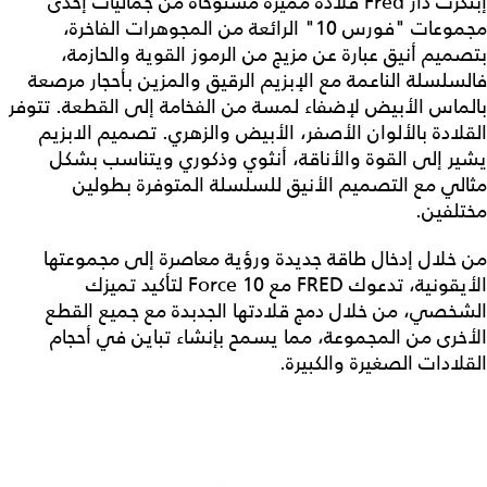
إبتكرت دار Fred قلادة مميزة مستوحاة من جماليات إحدى
مجموعات "فورس 10" الرائعة من المجوهرات الفاخرة،
بتصميم أنيق عبارة عن مزيج من الرموز القوية والحازمة،
فالسلسلة الناعمة مع الإبزيم الرقيق والمزين بأحجار مرصعة
بالماس الأبيض لإضفاء لمسة من الفخامة إلى القطعة. تتوفر
القلادة بالألوان الأصفر، الأبيض والزهري. تصميم الابزيم
يشير إلى القوة والأناقة، أنثوي وذكوري ويتناسب بشكل
مثالي مع التصميم الأنيق للسلسلة المتوفرة بطولين
مختلفين.
من خلال إدخال طاقة جديدة ورؤية معاصرة إلى مجموعتها
الأيقونية، تدعوك FRED مع Force 10 لتأكيد تميزك
الشخصي، من خلال دمج قلادتها الجدبدة مع جميع القطع
الأخرى من المجموعة، مما يسمح بإنشاء تباين في أحجام
القلادات الصغيرة والكبيرة.