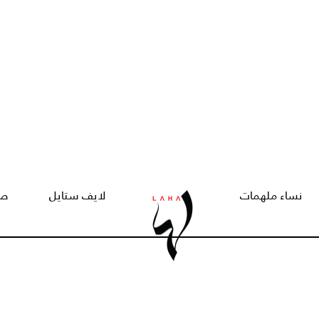
نساء ملهمات
لايف ستايل
صح