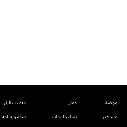
موضة
جمال
لايف ستايل
مشاهير
نساء ملهمات
صحة ورشاقة