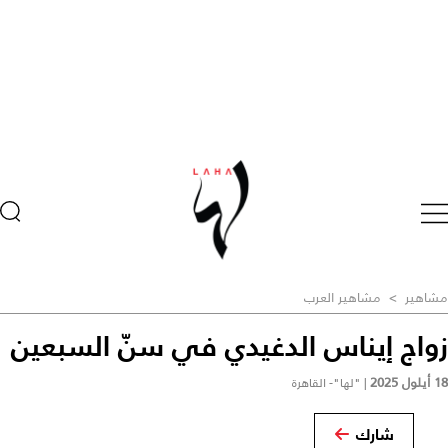
مشاهير
>
مشاهير العرب
زواج إيناس الدغيدي في سنّ السبعين
18 أيلول 2025
|
"لها"- القاهرة
شارك