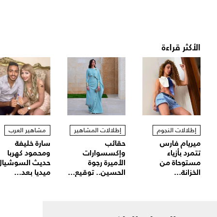
الأكثر قراءة
إطلالات النجوم
إطلالات المشاهير
مشاهير العرب
ميريام فارس
حقائب
سارة خليفة
تتمرد بأزياء
وإكسسوارات
ومحمود كهربا
مستوحاة من
الأميرة رجوة
حديث السوشيال
الخزانة...
الحسين.. توقيع...
ميديا بعد...