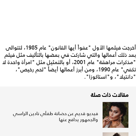
أخرجت فيلمها الأول "عفواً أيها القانون" عام 1985، لتتوالى
بعد ذلك أعمالها والتي شاركت في بعضها بالتأليف مثل فيلم
"مذكرات مراهقة" عام 2001، أو بالتمثيل مثل "امرأة واحدة لا
تكفي" عام 1990، ومن أبرز أعمالها أيضاً "لحم رخيص"،
"دانتيلا"، و"استاكوزا".
مقالات ذات صلة
فيديو قديم عن حضانة طفلَي نادين الراسي
والجمهور يدافع عنها