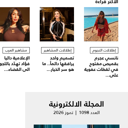
الأكثر قراءة
إطلالات النجوم
إطلالات المشاهير
مشاهير العرب
نانسي عجرم
تصميم واحد
الإعلامية داليا
بقميص مفتوح
يرافقها دائماً.. ما
فؤاد تهدّد باللجو
في لقطات عفوية
هو سر الخيار...
الى القضاء...
على...
المجلة الالكترونية
العدد 1098 | تموز 2026