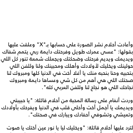
وأعادت أحلام نشر الصورة على حسابها بـ"X" وعلقت عليها
بقولها: "عسى عمرك طويل وفرحتك دايمة ربي يتمم شفاك
ويديمك ويديم فرحتك وضحكتك ويجعلك شمعة تنور كل اللي
حولينك ويخليك لأولادك وأهلك ومحبينك ولنا وللفن اللي
بتحبيه وحنا بنحبه منك يا أغلا أخت في الدنيا كلها ومبروك لنا
صحتك اللي هي أهم من كل شي وعساها دايمة ومبروك
نجاحك اللي هو نجاح لنا وللفن العربي كله".
وردت أنغام على رسالة المحبة من أحلام قائلة: "يا حبيبتي
ويديمك يا أجمل أخت وأحلى قلب في الدنيا ويفرحك بأولادك
وتعيشي وتشوفي أحفادك ويبارك في صحتك".
لترد عليها أحلام قائلة: "ويخليك ليا يا نور عين أختك يا صوت