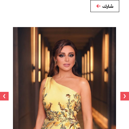
شارك
›
‹