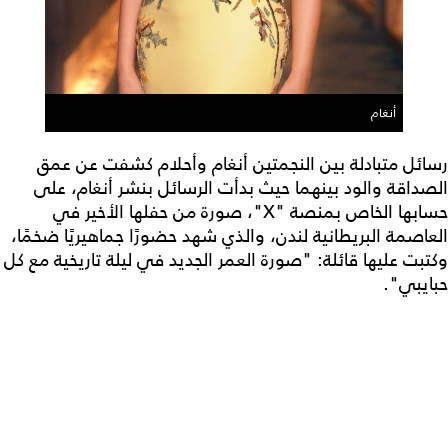
أنغام
رسائل متبادلة بين النجمتين أنغام وأحلام كشفت عن عمق
الصداقة والود بينهما حيث بدأت الرسائل بنشر أنغام، على
حسابها الخاص بمنصة "X"، صورة من حفلها الأخير في
العاصمة البريطانية لندن، والذي شهد حضورًا جماهيريًا ضخمًا،
وكتبت عليها قائلة: "صورة العمر الجديد في ليلة تاريخية مع كل
حبايبي".