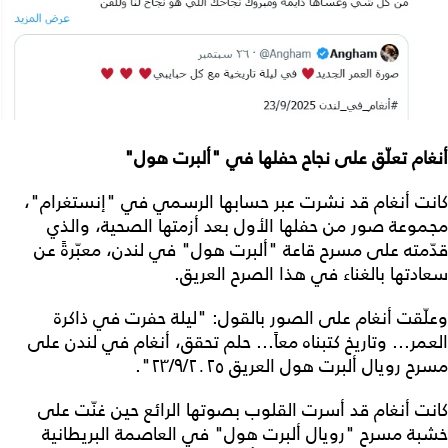
أنغام تعلّق على نجاح حفلها في "ألبرت هول"
كانت أنغام قد نشرت عبر حسابها الرسمي في "إنستغرام"،
مجموعة صور من حفلها الأول بعد أزمتها الصحية، والذي
قدّمته على مسرح قاعة "ألبرت هول" في لندن، معبّرةً عن
سعادتها بالغناء في هذا الصرح العريق.
وعلّقت أنغام على الصور بالقول: "ليلة حفرت في ذاكرة
العمر... وتاريخ كتبناه معاً... حلم تحقق، أنغام في لندن‬ على
مسرح رويال ألبرت هول العريق ٢٣/٩/٢٠٢٥".
كانت أنغام قد أسرت القلوب بصوتها الرائع حين غنّت على
خشبة مسرح "رويال ألبرت هول" في العاصمة البريطانية