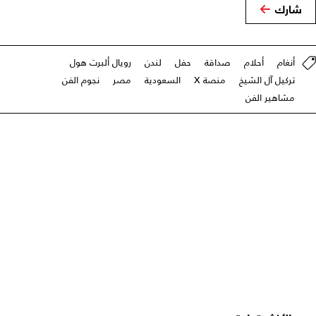
شارك
أنغام
أحلام
صداقة
حفل
لندن
رويال ألبرت هول
تركيل آل الشيخ
منصة X
السعودية
مصر
نجوم الفن
مشاهير الفن