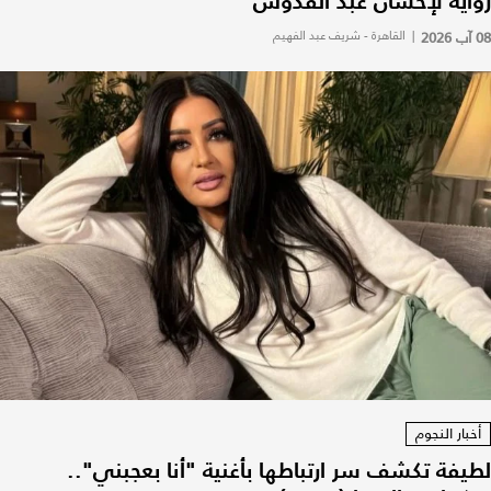
رواية لإحسان عبد القدوس
08 آب 2026
|
القاهرة - شريف عبد الفهيم
أخبار النجوم
لطيفة تكشف سر ارتباطها بأغنية "أنا بعجبني"..