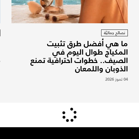
نصائح جماليّة
ما هي أفضل طرق تثبيت
ر
المكياج طوال اليوم في
م
الصيف.. خطوات احترافية تمنع
7
الذوبان واللمعان
04 تموز 2026