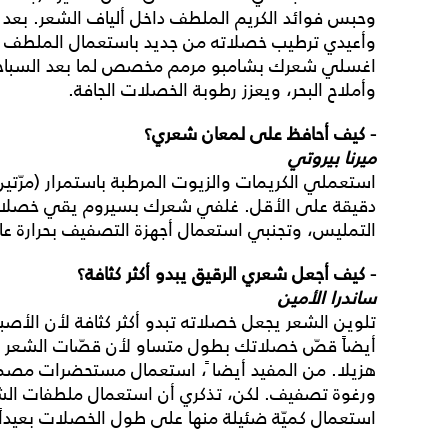
وحبس فوائد الكريم الملطف داخل ألياف الشعر. بعد ا
وأعيدي ترطيب خصلاته من جديد باستعمال الملطف أ
اغسلي شعرك بشامبو مرمم مخصص لما بعد السباحة،
وأملاح البحر، ويعزز رطوبة الخصلات الجافة.
- كيف أحافظ على
لمعان شعري؟
ميرنا بيروتي
دقيقة على الأقل. غلفي شعرك بسيروم يقي خصلات
التمليس، وتجنبي استعمال أجهزة التصفيف بحرارة عال
- كيف أجعل
شعري الرقيق يبدو أكثر كثافة؟
ساندرا الأمين
تلوين الشعر يجعل خصلاته تبدو أكثر كثافة لأن الأصب
أيضاً قصّ خصلاتك بطول متساو لأن قصّات الشعر ا
هزيلا. من المفيد أيضا ً، استعمال مستحضرات مصم
ورغوة تصفيف. لكن، تذكري أن استعمال ملطفات الش
استعمال كميّة ضئيلة منها على طول الخصلات بعيداً