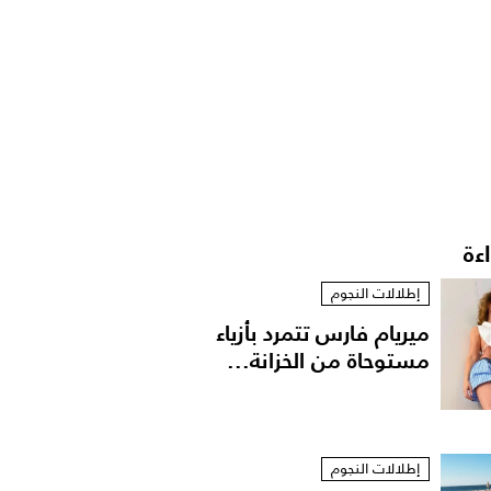
اءة
إطلالات النجوم
ميريام فارس تتمرد بأزياء
مستوحاة من الخزانة...
إطلالات النجوم