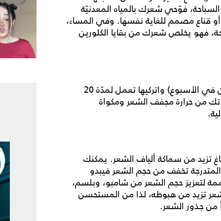
لسباحة، فوّحي شعرك بالمياه المعدنيّة
و قناع مصمم للغاية نفسها. وفي المساء،
 فهو يخلص شعرك من بقايا الكلورين
استعملي الكريمات والزيوت المرطبة باستمرار (مرّتين في الأسبوع) واتركيها تعمل لمدّة 20
ك من حرارة مجفف الشعر ومكواة
ية.
اغ تزيد من سماكة ألياف الشعر. يمكنك
لمتدرجة تخفف من حجم الشعر فيبدو
مة لتعزيز حجم الشعر من شامبو، وبلسم،
عر تزيد من هبوطه، لذا من المستحسن
 من جذور الشعر.