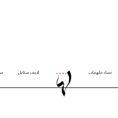
نساء ملهمات
لايف ستايل
صح