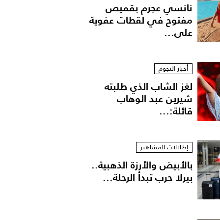
نانسي عجرم بقميص
مفتوح في لقطات عفوية
على...
أخبار النجوم
لغز الشاب الذي طلبته
شيرين عبد الوهاب
قائلة:...
إطلالات المشاهير
بالأبيض والأرزة الذهبية..
بيرلا حرب تبدأ الرحلة...