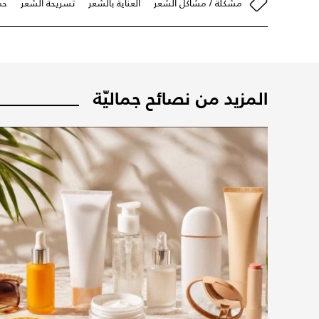
مشكلة / مشاكل الشَعر
العناية بالشعر
تسريحة الشَعر
حم
المزيد من نصائح جماليّة