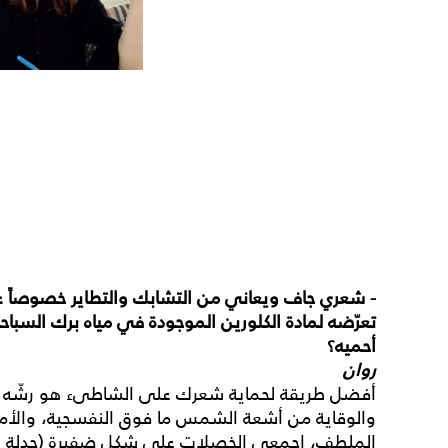
- شعري جاف ويعاني من
التشابك والتطاير خصوصاً
تعرّضه لمادة الكلورين الموجودة في مياه برك السب
أحميه؟
روان
أفضل طريقة لحماية شعرك على الشاطىء هو رشّه ب
والوقاية من أشعة الشمس ما فوق النفسجية، والأملاح
الملطف، اجمعي الخصلات على شكل ضفيرة (جدلة شعر)