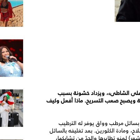
 على الشاطىء، ويزداد خشونة بسبب
احة ويصبح صعب التسريح. ماذا أفعل وكيف
سائل مرطب وواق يوفر له الترطيب
، ومادة الكلورين. بعد تغليفه بالسائل
 لمنع تطايرها والحدّ من تشابكها،