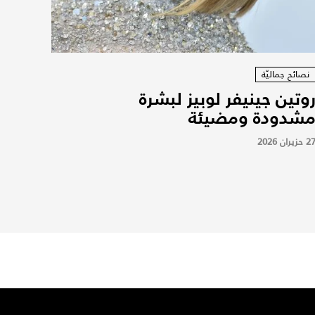
نصائح جماليّة
وتين جينيفر لوبيز لبشرة
شدودة ومضيئة
2 حزيران 2026