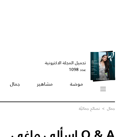
تحميل المجلة الاكترونية
عدد 1098
موضة
مشاهير
جمال
جمال
>
نصائح جماليّة
Q & A إسألي ماغي