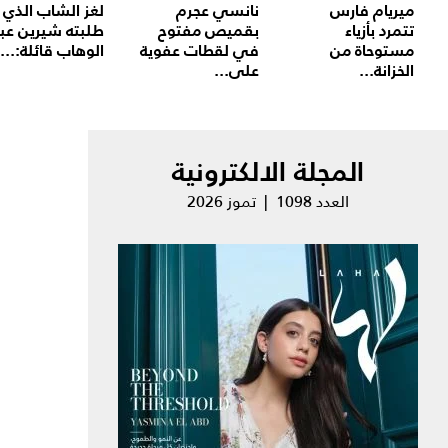
ميريام فارس
نانسي عجرم
لغز الشاب الذي
تتمرد بأزياء
بقميص مفتوح
طلبته شيرين عب
مستوحاة من
في لقطات عفوية
الوهاب قائلة:...
الخزانة...
على...
المجلة الالكترونية
العدد 1098 | تموز 2026