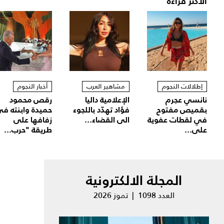
الأكثر قراءة
إطلالات النجوم
مشاهير العرب
أخبار النجوم
نانسي عجرم
الإعلامية داليا
رقص محمود
بقميص مفتوح
فؤاد تهدّد باللجوء
حميدة وابنته ف
في لقطات عفوية
الى القضاء...
زفافها على
على...
طريقة "حرب...
المجلة الالكترونية
العدد 1098 | تموز 2026