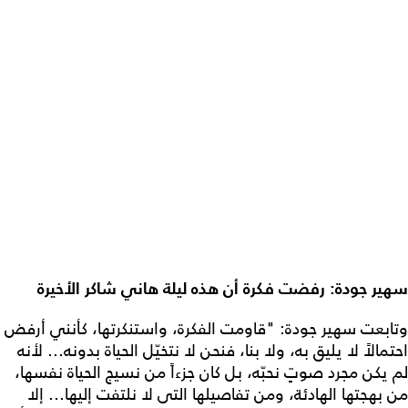
سهير جودة: رفضت فكرة أن هذه ليلة هاني شاكر الأخيرة
وتابعت سهير جودة: "قاومت الفكرة، واستنكرتها، كأنني أرفض
احتمالاً لا يليق به، ولا بنا، فنحن لا نتخيّل الحياة بدونه... لأنه
لم يكن مجرد صوتٍ نحبّه، بل كان جزءاً من نسيج الحياة نفسها،
من بهجتها الهادئة، ومن تفاصيلها التى لا نلتفت إليها... إلا