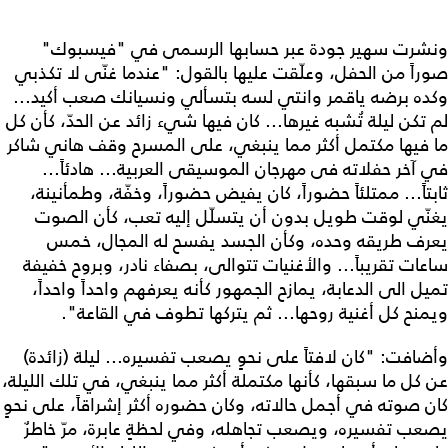
ونشرت سهير جودة عبر حسابها الرسمى في "فيسبوك"
صوراً من الحفل، وعلّقت عليها بالقول: "عندما غنّى لا تكذبي
وكده برضه ياقمر وانتي لسه بتسألي ونسيانك صعب أكيد...
لم تكن ليلة تُشبه غيرها... كان فيها شيء زائد عن الحدّ، كأن كل
ما فيها مكتمل أكثر مما ينبغي، على المسرح وقف هاني شاكر
في آخر حفلاته فى مهرجان الموسيقى العربية... هادئاً...
ثابتاً... ممتلئاً حضوراً، كان يفيض حضوراً، وخفّة، وطمأنينة،
يغنّي لوقت طويل بدون أن يتسلّل إليه تعب، كأن الصوت
يعرف طريقه وحده، وكأن الجسد يفسح له المجال، خمس
ساعات تقريباً... والأغنيات تتوالى، بصفاء نادر، وبروح خفيفة
تميل الى الدعابة، يمازح الجمهور كأنه يعرفهم واحداً واحداً،
ويمنح كل أغنية روحها... ثم يتركها تطوف في القاعة".
وأضافت: "كان لافتاً على نحوٍ يصعب تفسيره... ليلة (زائدة)
عن كل ما سبقها، كأنها مكتملة أكثر مما ينبغي، في تلك الليلة،
كان صوته في أجمل حالاته، وكان حضوره أكثر إشراقاً، على نحوٍ
يصعب تفسيره، ويصعب تجاهله، وفي لحظةٍ عابرة، مرّ خاطرٌ