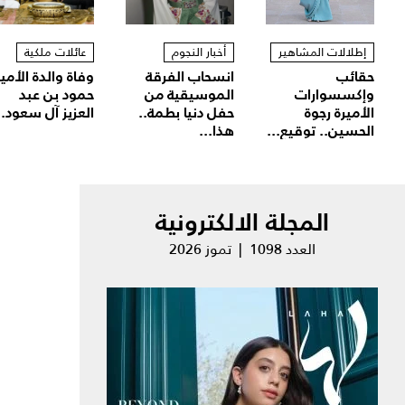
إطلالات المشاهير
أخبار النجوم
عائلات ملكية
حقائب
انسحاب الفرقة
وفاة والدة الأمير
وإكسسوارات
الموسيقية من
حمود بن عبد
الأميرة رجوة
حفل دنيا بطمة..
العزيز آل سعود..
الحسين.. توقيع...
هذا...
المجلة الالكترونية
العدد 1098 | تموز 2026