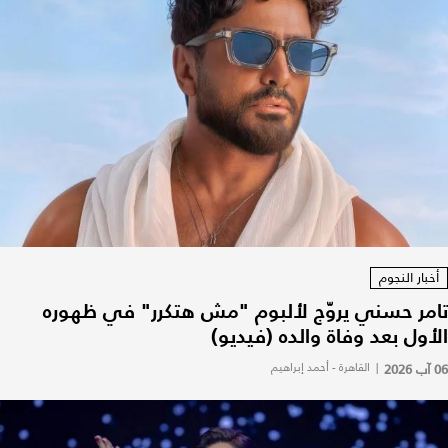
أخبار النجوم
تامر حسني يروّج لألبوم "مش هتكرر" في ظهوره
الأول بعد وفاة والده (فيديو)
06 آب 2026
|
القاهرة - أحمد إبراهيم