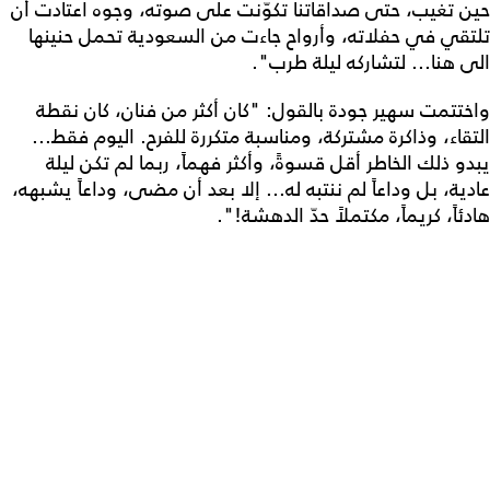
حين تغيب، حتى صداقاتنا تكوّنت على صوته، وجوه اعتادت أن
تلتقي في حفلاته، وأرواح جاءت من السعودية تحمل حنينها
الى هنا... لتشاركه ليلة طرب".
واختتمت سهير جودة بالقول: "كان أكثر من فنان، كان نقطة
التقاء، وذاكرة مشتركة، ومناسبة متكررة للفرح. اليوم فقط...
يبدو ذلك الخاطر أقل قسوةً، وأكثر فهماً، ربما لم تكن ليلة
عادية، بل وداعاً لم ننتبه له... إلا بعد أن مضى، وداعاً يشبهه،
هادئاً، كريماً، مكتملاً حدّ الدهشة!".