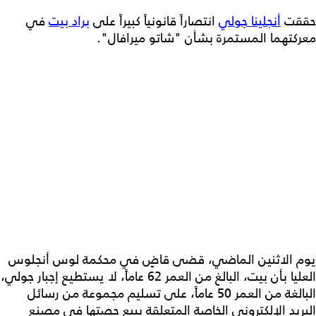
حققت
أنجلينا جولي
انتصاراً قانونياً كبيراً على
براد بيت
في
معركتهما المستمرة بشأن "شاتو ميرافال".
يوم الاثنين الماضي، قضى قاضٍ في محكمة لوس أنجلوس
العليا بأن بيت، البالغ من العمر 62 عاماً، لا يستطيع إجبار جولي،
البالغة من العمر 50 عاماً، على تسليم مجموعة من رسائل
البريد الإلكتروني الخاصة المتعلقة ببيع حصتها في مصنع