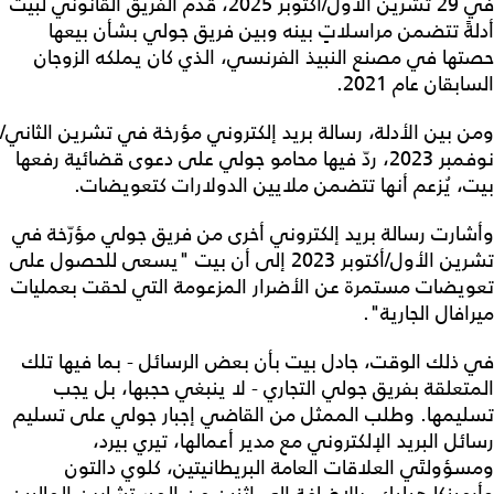
في 29 تشرين الأول/أكتوبر 2025، قدّم الفريق القانوني لبيت
أدلةً تتضمن مراسلاتٍ بينه وبين فريق جولي بشأن بيعها
حصتها في مصنع النبيذ الفرنسي، الذي كان يملكه الزوجان
السابقان عام 2021.
ومن بين الأدلة، رسالة بريد إلكتروني مؤرخة في تشرين الثاني/
نوفمبر 2023، ردّ فيها محامو جولي على دعوى قضائية رفعها
بيت، يُزعم أنها تتضمن ملايين الدولارات كتعويضات.
وأشارت رسالة بريد إلكتروني أخرى من فريق جولي مؤرّخة في
تشرين الأول/أكتوبر 2023 إلى أن بيت "يسعى للحصول على
تعويضات مستمرة عن الأضرار المزعومة التي لحقت بعمليات
ميرافال الجارية".
في ذلك الوقت، جادل بيت بأن بعض الرسائل - بما فيها تلك
المتعلقة بفريق جولي التجاري - لا ينبغي حجبها، بل يجب
تسليمها. وطلب الممثل من القاضي إجبار جولي على تسليم
رسائل البريد الإلكتروني مع مدير أعمالها، تيري بيرد،
ومسؤولتَي العلاقات العامة البريطانيتين، كلوي دالتون