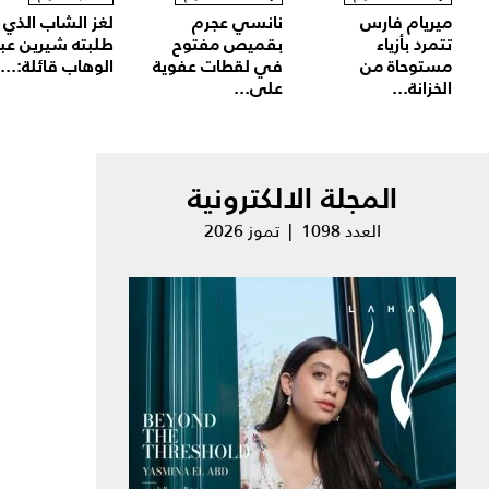
ميريام فارس
نانسي عجرم
لغز الشاب الذي
تتمرد بأزياء
بقميص مفتوح
طلبته شيرين عب
مستوحاة من
في لقطات عفوية
الوهاب قائلة:...
الخزانة...
على...
المجلة الالكترونية
العدد 1098 | تموز 2026