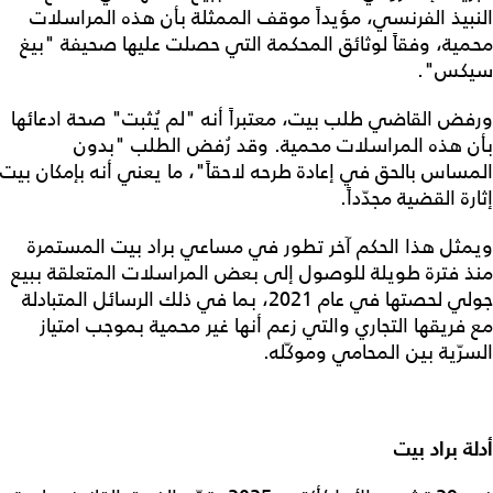
النبيذ الفرنسي، مؤيداً موقف الممثلة بأن هذه المراسلات
محمية، وفقاً لوثائق المحكمة التي حصلت عليها صحيفة "بيغ
سيكس".
ورفض القاضي طلب بيت، معتبراً أنه "لم يُثبت" صحة ادعائها
بأن هذه المراسلات محمية. وقد رُفض الطلب "بدون
المساس بالحق في إعادة طرحه لاحقاً"، ما يعني أنه بإمكان بيت
إثارة القضية مجدّداً.
ويمثل هذا الحكم آخر تطور في مساعي براد بيت المستمرة
منذ فترة طويلة للوصول إلى بعض المراسلات المتعلقة ببيع
جولي لحصتها في عام 2021، بما في ذلك الرسائل المتبادلة
مع فريقها التجاري والتي زعم أنها غير محمية بموجب امتياز
السرّية بين المحامي وموكّله.
أدلة براد بيت