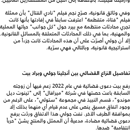
وأرمينكا هيليك، بالإضافة إلى اثنين من المستشارين الماليين.
وفي وثائق قانونية، صرّح نجم فيلم "نادي القتال" بأن ممثلة
فيلم "فتاة، متقطعة" اعترفت سابقاً في إفادتها بأنها كانت
تجري محادثات منتظمة مع بيرد حول "كل جوانب" حياتها العملية
والمهنية، بما في ذلك المحادثات المتعلقة بالمسائل القانونية.
إلا أن جولي أصرّت على أن هذه المحادثات كانت جزءاً من
استراتيجية قانونية، وبالتالي فهي سرّية.
تفاصيل النزاع القضائي بين أنجلينا جولي وبراد بيت
رفع بيت دعوى قضائية في عام 2022 زعم فيها أن زوجته
السابقة باعت حصتها في شركة "ميرافال" إلى "تينوت ديل
موندو"، قسم النبيذ في مجموعة "ستولي"، على الرغم من
وجود اتفاق مسبق ينص على عدم قيام أي منهما بذلك إلا
بموافقة الطرف الآخر. نفت جولي هذا الاتفاق وردّت برفع
دعوى قضائية مضادة، مدعيةً أن الممثل والمنتج يشنّ "حرباً
انتقامية" ضدها.